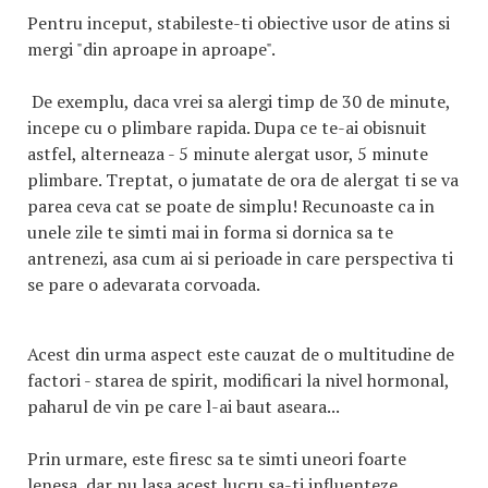
Pentru inceput, stabileste-ti obiective usor de atins si
mergi "din aproape in aproape".
De exemplu, daca vrei sa alergi timp de 30 de minute,
incepe cu o plimbare rapida. Dupa ce te-ai obisnuit
astfel, alterneaza - 5 minute alergat usor, 5 minute
plimbare. Treptat, o jumatate de ora de alergat ti se va
parea ceva cat se poate de simplu! Recunoaste ca in
unele zile te simti mai in forma si dornica sa te
antrenezi, asa cum ai si perioade in care perspectiva ti
se pare o adevarata corvoada.
Acest din urma aspect este cauzat de o multitudine de
factori - starea de spirit, modificari la nivel hormonal,
paharul de vin pe care l-ai baut aseara...
Prin urmare, este firesc sa te simti uneori foarte
lenesa, dar nu lasa acest lucru sa-ti influenteze