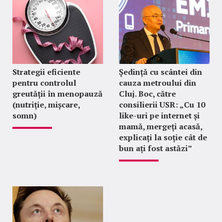
Strategii eficiente
Ședință cu scântei din
pentru controlul
cauza metroului din
greutății în menopauză
Cluj. Boc, către
(nutriție, mișcare,
consilierii USR: „Cu 10
somn)
like-uri pe internet și
mamă, mergeți acasă,
explicați la soție cât de
bun ați fost astăzi”