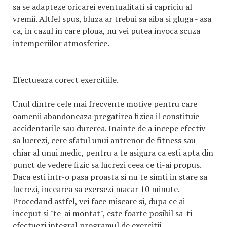
sa se adapteze oricarei eventualitati si capriciu al
vremii. Altfel spus, bluza ar trebui sa aiba si gluga - asa
ca, in cazul in care ploua, nu vei putea invoca scuza
intemperiilor atmosferice.
Efectueaza corect exercitiile.
Unul dintre cele mai frecvente motive pentru care
oamenii abandoneaza pregatirea fizica il constituie
accidentarile sau durerea. Inainte de a incepe efectiv
sa lucrezi, cere sfatul unui antrenor de fitness sau
chiar al unui medic, pentru a te asigura ca esti apta din
punct de vedere fizic sa lucrezi ceea ce ti-ai propus.
Daca esti intr-o pasa proasta si nu te simti in stare sa
lucrezi, incearca sa exersezi macar 10 minute.
Procedand astfel, vei face miscare si, dupa ce ai
inceput si "te-ai montat", este foarte posibil sa-ti
efectuezi integral programul de exercitii.