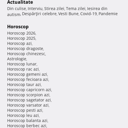
Actualitate
Din culise
Interviu
Stirea zilei
Tema zilei
Iesirea din
,
,
,
,
Despărţiri celebre
Vesti Bune
Covid-19
Pandemie
autism
,
,
,
,
Horoscop
Horoscop 2026
,
Horoscop 2025
,
Horoscop azi
,
Horoscop dragoste
,
Horoscop chinezesc
,
Astrologie
,
Horoscop lunar
,
Horoscop rac azi
,
Horoscop gemeni azi
,
Horoscop fecioara azi
,
Horoscop taur azi
,
Horoscop capricorn azi
,
Horoscop scorpion azi
,
Horoscop sagetator azi
,
Horoscop varsator azi
,
Horoscop pesti azi
,
Horoscop leu azi
,
Horoscop balanta azi
,
Horoscop berbec azi
,