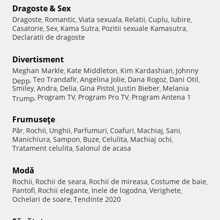
Dragoste & Sex
Dragoste
Romantic
Viata sexuala
Relatii
Cuplu
Iubire
,
,
,
,
,
,
Casatorie
Sex
Kama Sutra
Pozitii sexuale Kamasutra
,
,
,
,
Declaratii de dragoste
Divertisment
Meghan Markle
Kate Middleton
Kim Kardashian
Johnny
,
,
,
Teo Trandafir
Angelina Jolie
Dana Rogoz
Dani Otil
Depp
,
,
,
,
,
Smiley
Andra
Delia
Gina Pistol
Justin Bieber
Melania
,
,
,
,
,
Program TV
Program Pro TV
Program Antena 1
Trump
,
,
,
Frumuseţe
Păr
Rochii
Unghii
Parfumuri
Coafuri
Machiaj
Sani
,
,
,
,
,
,
,
Manichiura
Sampon
Buze
Celulita
Machiaj ochi
,
,
,
,
,
Tratament celulita
Salonul de acasa
,
Modă
Rochii
Rochii de seara
Rochii de mireasa
Costume de baie
,
,
,
,
Pantofi
Rochii elegante
Inele de logodna
Verighete
,
,
,
,
Ochelari de soare
Tendinte 2020
,