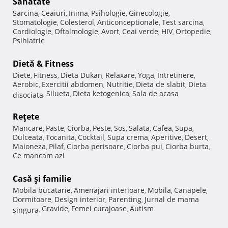
Sănătate
Sarcina
Ceaiuri
Inima
Psihologie
Ginecologie
,
,
,
,
,
Stomatologie
Colesterol
Anticonceptionale
Test sarcina
,
,
,
,
Cardiologie
Oftalmologie
Avort
Ceai verde
HIV
Ortopedie
,
,
,
,
,
,
Psihiatrie
Dietă & Fitness
Diete
Fitness
Dieta Dukan
Relaxare
Yoga
Intretinere
,
,
,
,
,
,
Aerobic
Exercitii abdomen
Nutritie
Dieta de slabit
Dieta
,
,
,
,
Silueta
Dieta ketogenica
Sala de acasa
disociata
,
,
,
Reţete
Mancare
Paste
Ciorba
Peste
Sos
Salata
Cafea
Supa
,
,
,
,
,
,
,
,
Dulceata
Tocanita
Cocktail
Supa crema
Aperitive
Desert
,
,
,
,
,
,
Maioneza
Pilaf
Ciorba perisoare
Ciorba pui
Ciorba burta
,
,
,
,
,
Ce mancam azi
Casă şi familie
Mobila bucatarie
Amenajari interioare
Mobila
Canapele
,
,
,
,
Dormitoare
Design interior
Parenting
Jurnal de mama
,
,
,
Gravide
Femei curajoase
Autism
singura
,
,
,