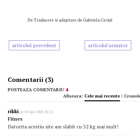
De
Traducere si adaptare de Gabriela Ceciul
articolul precedent
articolul urmator
Comentarii (3)
POSTEAZA COMENTARIU
Afiseaza:
Cele mai recente
|
Cronol
rikki
pe 20 Ian 2008, 01:21
Fitnes
Datorita acestiu site am slabit cu 32 kg mai mult!