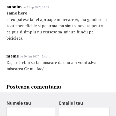
anonim
pe 2 Sep 2007, 12:09
same here
sI eu patesc la fel aproape in fiecare zi, ma gandesc la
toate beneficiile si pe urma ma simt vinovata pentru
ca pur si simplu nu reusesc sa-mi urc fundu pe
bicicleta.
meme
pe 30 Ian 2007, 13:44
Da, ar trebui sa fac miscare dar nu am vointa.Evit
miscarea.Ce ma fac/
Posteaza comentariu
Numele tau
Emailul tau