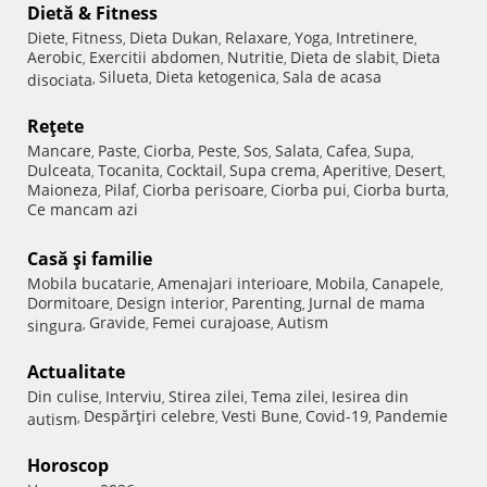
Dietă & Fitness
Diete
Fitness
Dieta Dukan
Relaxare
Yoga
Intretinere
,
,
,
,
,
,
Aerobic
Exercitii abdomen
Nutritie
Dieta de slabit
Dieta
,
,
,
,
Silueta
Dieta ketogenica
Sala de acasa
disociata
,
,
,
Reţete
Mancare
Paste
Ciorba
Peste
Sos
Salata
Cafea
Supa
,
,
,
,
,
,
,
,
Dulceata
Tocanita
Cocktail
Supa crema
Aperitive
Desert
,
,
,
,
,
,
Maioneza
Pilaf
Ciorba perisoare
Ciorba pui
Ciorba burta
,
,
,
,
,
Ce mancam azi
Casă şi familie
Mobila bucatarie
Amenajari interioare
Mobila
Canapele
,
,
,
,
Dormitoare
Design interior
Parenting
Jurnal de mama
,
,
,
Gravide
Femei curajoase
Autism
singura
,
,
,
Actualitate
Din culise
Interviu
Stirea zilei
Tema zilei
Iesirea din
,
,
,
,
Despărţiri celebre
Vesti Bune
Covid-19
Pandemie
autism
,
,
,
,
Horoscop