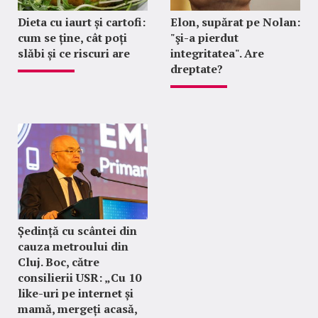
Dieta cu iaurt și cartofi:
Elon, supărat pe Nolan:
cum se ține, cât poți
"şi-a pierdut
slăbi și ce riscuri are
integritatea". Are
dreptate?
Ședință cu scântei din
cauza metroului din
Cluj. Boc, către
consilierii USR: „Cu 10
like-uri pe internet și
mamă, mergeți acasă,