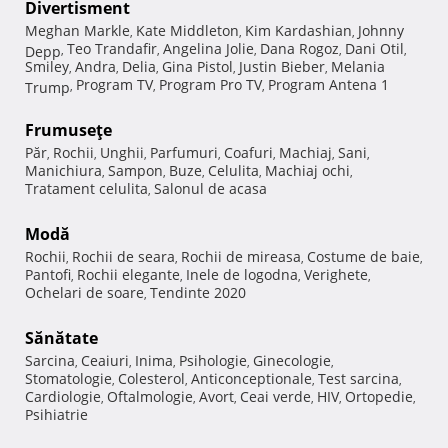
Divertisment
Meghan Markle
Kate Middleton
Kim Kardashian
Johnny
,
,
,
Teo Trandafir
Angelina Jolie
Dana Rogoz
Dani Otil
Depp
,
,
,
,
,
Smiley
Andra
Delia
Gina Pistol
Justin Bieber
Melania
,
,
,
,
,
Program TV
Program Pro TV
Program Antena 1
Trump
,
,
,
Frumuseţe
Păr
Rochii
Unghii
Parfumuri
Coafuri
Machiaj
Sani
,
,
,
,
,
,
,
Manichiura
Sampon
Buze
Celulita
Machiaj ochi
,
,
,
,
,
Tratament celulita
Salonul de acasa
,
Modă
Rochii
Rochii de seara
Rochii de mireasa
Costume de baie
,
,
,
,
Pantofi
Rochii elegante
Inele de logodna
Verighete
,
,
,
,
Ochelari de soare
Tendinte 2020
,
Sănătate
Sarcina
Ceaiuri
Inima
Psihologie
Ginecologie
,
,
,
,
,
Stomatologie
Colesterol
Anticonceptionale
Test sarcina
,
,
,
,
Cardiologie
Oftalmologie
Avort
Ceai verde
HIV
Ortopedie
,
,
,
,
,
,
Psihiatrie