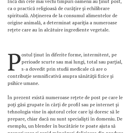
Încă din cele mai vechi timpuri oamenii au ținut post,
ca o practică religioasă de curățire și echilibrare
spirituală. Abținerea de la consumul alimentelor de
origine animală, a determinat apariția a numeroase
rețete care au în alcătuire ingrediente vegetale.
P
ostul ținut în diferite forme, intermitent, pe
perioade scurte sau mai lungi, total sau parțial,
s-a dovedit prin studii medicale că are o
contribuție semnificativă asupra sănătății fizice și
psihice umane.
În prezent există numeroase rețete de post pe care le
poți găsi grupate în cărți de profil sau pe internet și
tehnologia vine în ajutorul celor care își doresc să le
prepare, chiar dacă nu sunt specialiști în domeniu. De
exemplu, un blender în bucătărie te poate ajuta să