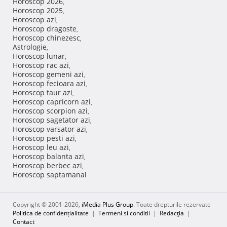
Horoscop 2026
,
Horoscop 2025
,
Horoscop azi
,
Horoscop dragoste
,
Horoscop chinezesc
,
Astrologie
,
Horoscop lunar
,
Horoscop rac azi
,
Horoscop gemeni azi
,
Horoscop fecioara azi
,
Horoscop taur azi
,
Horoscop capricorn azi
,
Horoscop scorpion azi
,
Horoscop sagetator azi
,
Horoscop varsator azi
,
Horoscop pesti azi
,
Horoscop leu azi
,
Horoscop balanta azi
,
Horoscop berbec azi
,
Horoscop saptamanal
Copyright © 2001-2026,
iMedia Plus Group
. Toate drepturile rezervate
Politica de confidențialitate
|
Termeni si conditii
|
Redacţia
|
Contact