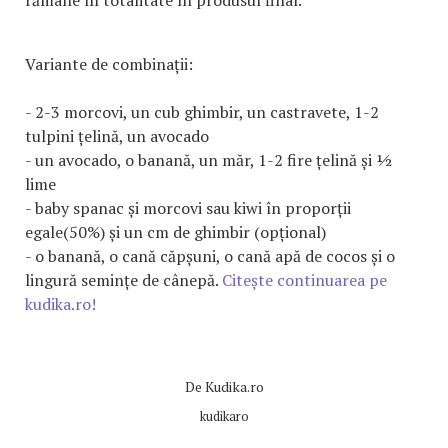
rămâne în totalitate în produsul final.
Variante de combinații:
- 2-3 morcovi, un cub ghimbir, un castravete, 1-2
tulpini țelină, un avocado
- un avocado, o banană, un măr, 1-2 fire țelină și ½
lime
- baby spanac și morcovi sau kiwi în proporții
egale(50%) și un cm de ghimbir (opțional)
- o banană, o cană căpșuni, o cană apă de cocos și o
lingură semințe de cânepă.
Citește continuarea pe
kudika.ro!
De
Kudika.ro
kudikaro