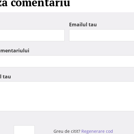
za comentariu
Emailul tau
omentariului
l tau
Greu de citit?
Regenerare cod