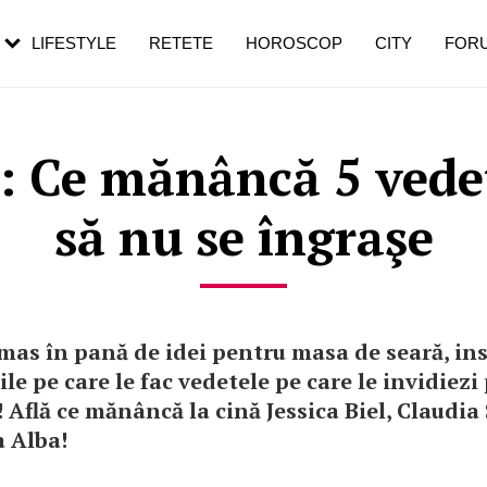
rezești mai des
Cât durează, cum te pregătești și cât
i în vârstă
de dureroasă este investigația
LIFESTYLE
RETETE
HOROSCOP
CITY
FOR
d: Ce mănâncă 5 vedet
să nu se îngraşe
mas în pană de idei pentru masa de seară, ins
ile pe care le fac vedetele pe care le invidiezi
! Află ce mănâncă la cină Jessica Biel, Claudia
a Alba!