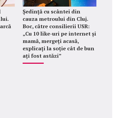
l
Ședință cu scântei din
ui.
cauza metroului din Cluj.
earcă
Boc, către consilierii USR:
„Cu 10 like-uri pe internet și
mamă, mergeți acasă,
explicați la soție cât de bun
ați fost astăzi”