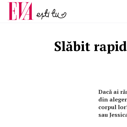
și 60 de ani. De ce te t
Carieră
pe măsură ce înaintez
Actualitate
Slăbit rapi
Dacă ai ră
din aleger
corpul lor
sau Jessic