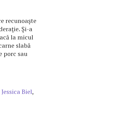
ce recunoaşte
eraţie. Şi-a
Dacă la micul
 carne slabă
e porc sau
,
Jessica Biel
,