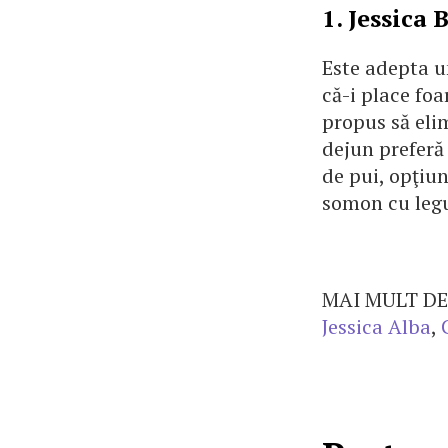
1. Jessica
Este adepta u
că-i place foa
propus să elim
dejun preferă 
de pui, opţiu
somon cu legu
MAI MULT DE
Jessica Alba
,