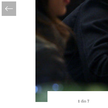
1
din
7