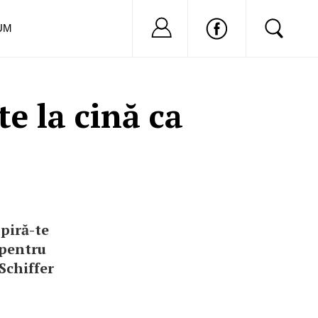
Nu ai cont?
Inregistreaza-
UM
e la cină ca
piră-te
 pentru
 Schiffer