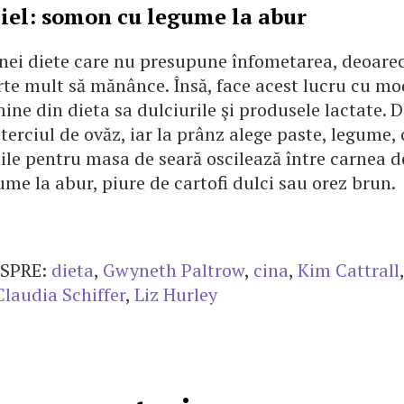
 Biel: somon cu legume la abur
nei diete care nu presupune înfometarea, deoare
rte mult să mănânce. Însă, face acest lucru cu mod
ine din dieta sa dulciurile şi produsele lactate. 
terciul de ovăz, iar la prânz alege paste, legume,
nile pentru masa de seară oscilează între carnea d
me la abur, piure de cartofi dulci sau orez brun.
SPRE:
dieta
,
Gwyneth Paltrow
,
cina
,
Kim Cattrall
Claudia Schiffer
,
Liz Hurley