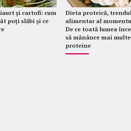
iaurt și cartofi: cum
Dieta proteică, trendu
cât poți slăbi și ce
alimentar al momentul
re
De ce toată lumea înc
să mănânce mai multe
proteine