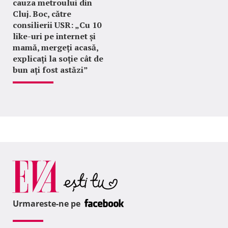
cauza metroului din
Cluj. Boc, către
consilierii USR: „Cu 10
like-uri pe internet și
mamă, mergeți acasă,
explicați la soție cât de
bun ați fost astăzi”
Urmareste-ne pe