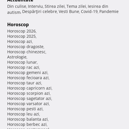
Din culise
Interviu
Stirea zilei
Tema zilei
Iesirea din
,
,
,
,
Despărţiri celebre
Vesti Bune
Covid-19
Pandemie
autism
,
,
,
,
Horoscop
Horoscop 2026
,
Horoscop 2025
,
Horoscop azi
,
Horoscop dragoste
,
Horoscop chinezesc
,
Astrologie
,
Horoscop lunar
,
Horoscop rac azi
,
Horoscop gemeni azi
,
Horoscop fecioara azi
,
Horoscop taur azi
,
Horoscop capricorn azi
,
Horoscop scorpion azi
,
Horoscop sagetator azi
,
Horoscop varsator azi
,
Horoscop pesti azi
,
Horoscop leu azi
,
Horoscop balanta azi
,
Horoscop berbec azi
,