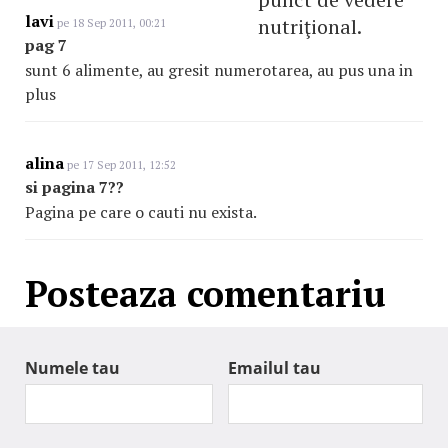
lavi
nutriţional.
pe 18 Sep 2011, 00:21
pag 7
sunt 6 alimente, au gresit numerotarea, au pus una in
plus
alina
pe 17 Sep 2011, 12:52
si pagina 7??
Pagina pe care o cauti nu exista.
Posteaza comentariu
Numele tau
Emailul tau