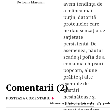
De
Ioana Maroşan
avem tendinţa de
a mânca mai
puţin, datorită
proteinelor care
ne dau senzaţia de
saţietate
persistentă. De
asemenea, năutul
scade şi pofta de a
consuma chipsuri,
popcorn, alune
prăjite şi alte
exemple de
Comentarii (2)
gustări
nesănătoase şi
POSTEAZA COMENTARIU
dezechilibrate din
Afiseaza:
Cele mai recente
|
Cronol
punct de vedere