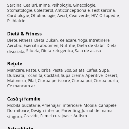
Sarcina
Ceaiuri
Inima
Psihologie
Ginecologie
,
,
,
,
,
Stomatologie
Colesterol
Anticonceptionale
Test sarcina
,
,
,
,
Cardiologie
Oftalmologie
Avort
Ceai verde
HIV
Ortopedie
,
,
,
,
,
,
Psihiatrie
Dietă & Fitness
Diete
Fitness
Dieta Dukan
Relaxare
Yoga
Intretinere
,
,
,
,
,
,
Aerobic
Exercitii abdomen
Nutritie
Dieta de slabit
Dieta
,
,
,
,
Silueta
Dieta ketogenica
Sala de acasa
disociata
,
,
,
Reţete
Mancare
Paste
Ciorba
Peste
Sos
Salata
Cafea
Supa
,
,
,
,
,
,
,
,
Dulceata
Tocanita
Cocktail
Supa crema
Aperitive
Desert
,
,
,
,
,
,
Maioneza
Pilaf
Ciorba perisoare
Ciorba pui
Ciorba burta
,
,
,
,
,
Ce mancam azi
Casă şi familie
Mobila bucatarie
Amenajari interioare
Mobila
Canapele
,
,
,
,
Dormitoare
Design interior
Parenting
Jurnal de mama
,
,
,
Gravide
Femei curajoase
Autism
singura
,
,
,
Actualitate