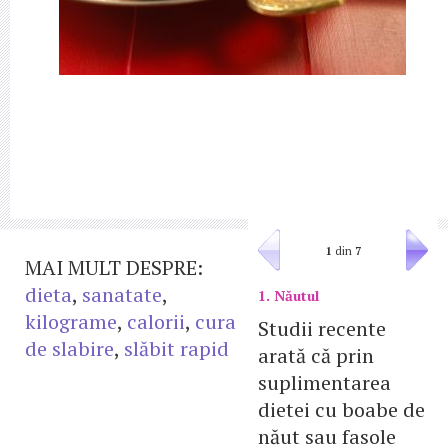
1
din
7
MAI MULT DESPRE:
dieta
,
sanatate
,
1. Năutul
kilograme
,
calorii
,
cura
Studii recente
de slabire
,
slăbit rapid
arată că prin
suplimentarea
dietei cu boabe de
năut sau fasole