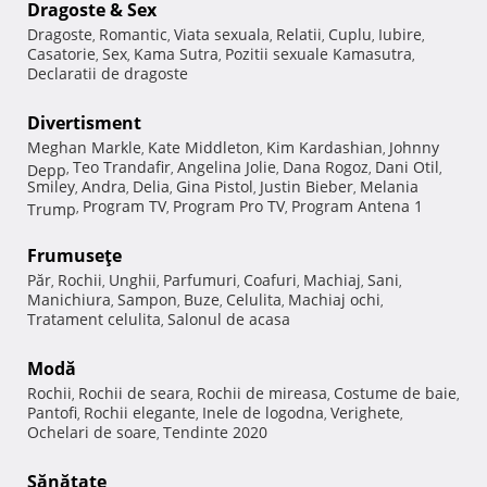
Dragoste & Sex
Dragoste
Romantic
Viata sexuala
Relatii
Cuplu
Iubire
,
,
,
,
,
,
Casatorie
Sex
Kama Sutra
Pozitii sexuale Kamasutra
,
,
,
,
Declaratii de dragoste
Divertisment
Meghan Markle
Kate Middleton
Kim Kardashian
Johnny
,
,
,
Teo Trandafir
Angelina Jolie
Dana Rogoz
Dani Otil
Depp
,
,
,
,
,
Smiley
Andra
Delia
Gina Pistol
Justin Bieber
Melania
,
,
,
,
,
Program TV
Program Pro TV
Program Antena 1
Trump
,
,
,
Frumuseţe
Păr
Rochii
Unghii
Parfumuri
Coafuri
Machiaj
Sani
,
,
,
,
,
,
,
Manichiura
Sampon
Buze
Celulita
Machiaj ochi
,
,
,
,
,
Tratament celulita
Salonul de acasa
,
Modă
Rochii
Rochii de seara
Rochii de mireasa
Costume de baie
,
,
,
,
Pantofi
Rochii elegante
Inele de logodna
Verighete
,
,
,
,
Ochelari de soare
Tendinte 2020
,
Sănătate