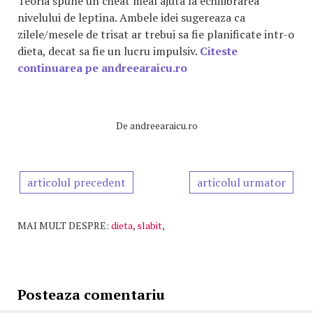
Teoria spune un cheat meal ajuta la echilibrarea
nivelului de leptina. Ambele idei sugereaza ca
zilele/mesele de trisat ar trebui sa fie planificate intr-o
dieta, decat sa fie un lucru impulsiv.
Citeste
continuarea pe andreearaicu.ro
De
andreearaicu.ro
articolul precedent
articolul urmator
MAI MULT DESPRE:
dieta
,
slabit
,
Posteaza comentariu