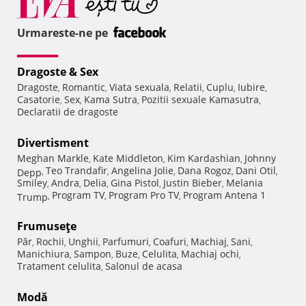
Urmareste-ne pe
Dragoste & Sex
Dragoste
Romantic
Viata sexuala
Relatii
Cuplu
Iubire
,
,
,
,
,
,
Casatorie
Sex
Kama Sutra
Pozitii sexuale Kamasutra
,
,
,
,
Declaratii de dragoste
Divertisment
Meghan Markle
Kate Middleton
Kim Kardashian
Johnny
,
,
,
Teo Trandafir
Angelina Jolie
Dana Rogoz
Dani Otil
Depp
,
,
,
,
,
Smiley
Andra
Delia
Gina Pistol
Justin Bieber
Melania
,
,
,
,
,
Program TV
Program Pro TV
Program Antena 1
Trump
,
,
,
Frumuseţe
Păr
Rochii
Unghii
Parfumuri
Coafuri
Machiaj
Sani
,
,
,
,
,
,
,
Manichiura
Sampon
Buze
Celulita
Machiaj ochi
,
,
,
,
,
Tratament celulita
Salonul de acasa
,
Modă