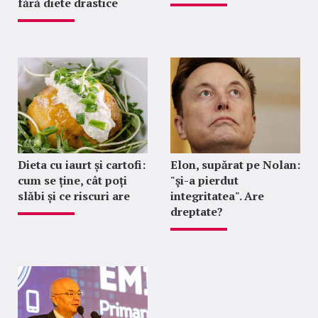
fără diete drastice
Dieta cu iaurt și cartofi:
Elon, supărat pe Nolan:
cum se ține, cât poți
"şi-a pierdut
slăbi și ce riscuri are
integritatea". Are
dreptate?