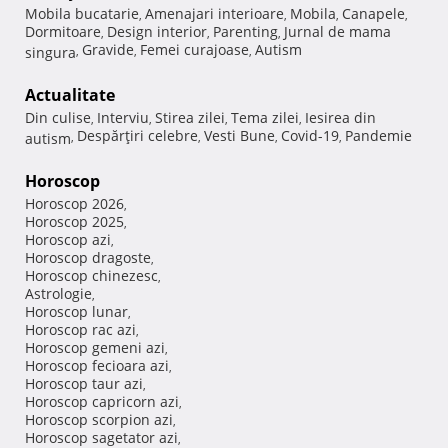
Mobila bucatarie
Amenajari interioare
Mobila
Canapele
,
,
,
,
Dormitoare
Design interior
Parenting
Jurnal de mama
,
,
,
Gravide
Femei curajoase
Autism
singura
,
,
,
Actualitate
Din culise
Interviu
Stirea zilei
Tema zilei
Iesirea din
,
,
,
,
Despărţiri celebre
Vesti Bune
Covid-19
Pandemie
autism
,
,
,
,
Horoscop
Horoscop 2026
,
Horoscop 2025
,
Horoscop azi
,
Horoscop dragoste
,
Horoscop chinezesc
,
Astrologie
,
Horoscop lunar
,
Horoscop rac azi
,
Horoscop gemeni azi
,
Horoscop fecioara azi
,
Horoscop taur azi
,
Horoscop capricorn azi
,
Horoscop scorpion azi
,
Horoscop sagetator azi
,