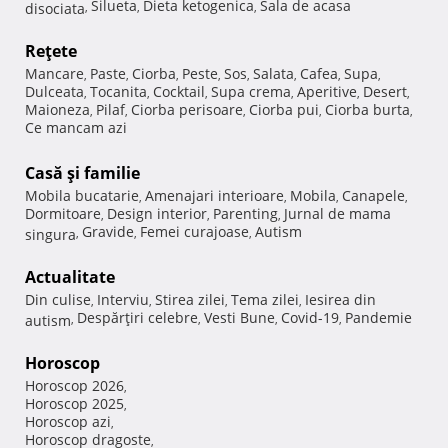
Silueta
Dieta ketogenica
Sala de acasa
disociata
,
,
,
Reţete
Mancare
Paste
Ciorba
Peste
Sos
Salata
Cafea
Supa
,
,
,
,
,
,
,
,
Dulceata
Tocanita
Cocktail
Supa crema
Aperitive
Desert
,
,
,
,
,
,
Maioneza
Pilaf
Ciorba perisoare
Ciorba pui
Ciorba burta
,
,
,
,
,
Ce mancam azi
Casă şi familie
Mobila bucatarie
Amenajari interioare
Mobila
Canapele
,
,
,
,
Dormitoare
Design interior
Parenting
Jurnal de mama
,
,
,
Gravide
Femei curajoase
Autism
singura
,
,
,
Actualitate
Din culise
Interviu
Stirea zilei
Tema zilei
Iesirea din
,
,
,
,
Despărţiri celebre
Vesti Bune
Covid-19
Pandemie
autism
,
,
,
,
Horoscop
Horoscop 2026
,
Horoscop 2025
,
Horoscop azi
,
Horoscop dragoste
,