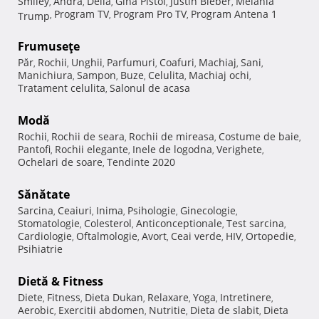
Smiley
Andra
Delia
Gina Pistol
Justin Bieber
Melania
,
,
,
,
,
Program TV
Program Pro TV
Program Antena 1
Trump
,
,
,
Frumuseţe
Păr
Rochii
Unghii
Parfumuri
Coafuri
Machiaj
Sani
,
,
,
,
,
,
,
Manichiura
Sampon
Buze
Celulita
Machiaj ochi
,
,
,
,
,
Tratament celulita
Salonul de acasa
,
Modă
Rochii
Rochii de seara
Rochii de mireasa
Costume de baie
,
,
,
,
Pantofi
Rochii elegante
Inele de logodna
Verighete
,
,
,
,
Ochelari de soare
Tendinte 2020
,
Sănătate
Sarcina
Ceaiuri
Inima
Psihologie
Ginecologie
,
,
,
,
,
Stomatologie
Colesterol
Anticonceptionale
Test sarcina
,
,
,
,
Cardiologie
Oftalmologie
Avort
Ceai verde
HIV
Ortopedie
,
,
,
,
,
,
Psihiatrie
Dietă & Fitness
Diete
Fitness
Dieta Dukan
Relaxare
Yoga
Intretinere
,
,
,
,
,
,
Aerobic
Exercitii abdomen
Nutritie
Dieta de slabit
Dieta
,
,
,
,