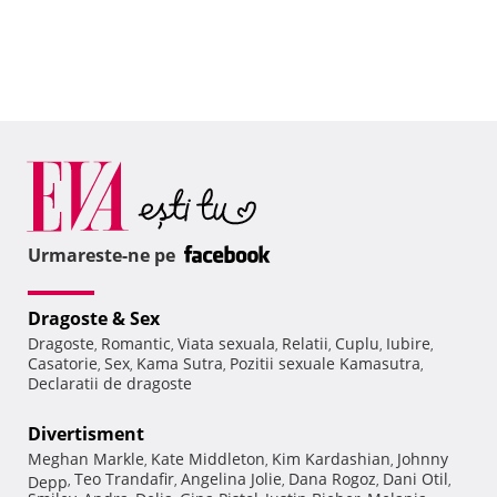
Urmareste-ne pe
Dragoste & Sex
Dragoste
Romantic
Viata sexuala
Relatii
Cuplu
Iubire
,
,
,
,
,
,
Casatorie
Sex
Kama Sutra
Pozitii sexuale Kamasutra
,
,
,
,
Declaratii de dragoste
Divertisment
Meghan Markle
Kate Middleton
Kim Kardashian
Johnny
,
,
,
Teo Trandafir
Angelina Jolie
Dana Rogoz
Dani Otil
Depp
,
,
,
,
,