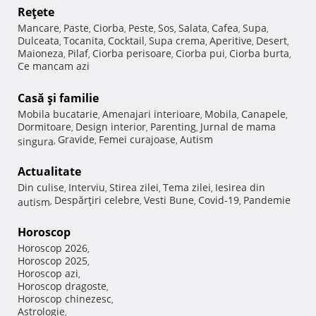
Reţete
Mancare
Paste
Ciorba
Peste
Sos
Salata
Cafea
Supa
,
,
,
,
,
,
,
,
Dulceata
Tocanita
Cocktail
Supa crema
Aperitive
Desert
,
,
,
,
,
,
Maioneza
Pilaf
Ciorba perisoare
Ciorba pui
Ciorba burta
,
,
,
,
,
Ce mancam azi
Casă şi familie
Mobila bucatarie
Amenajari interioare
Mobila
Canapele
,
,
,
,
Dormitoare
Design interior
Parenting
Jurnal de mama
,
,
,
Gravide
Femei curajoase
Autism
singura
,
,
,
Actualitate
Din culise
Interviu
Stirea zilei
Tema zilei
Iesirea din
,
,
,
,
Despărţiri celebre
Vesti Bune
Covid-19
Pandemie
autism
,
,
,
,
Horoscop
Horoscop 2026
,
Horoscop 2025
,
Horoscop azi
,
Horoscop dragoste
,
Horoscop chinezesc
,
Astrologie
,