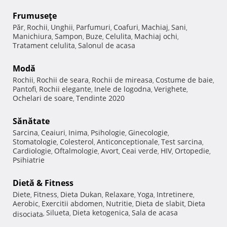
Frumuseţe
Păr
Rochii
Unghii
Parfumuri
Coafuri
Machiaj
Sani
,
,
,
,
,
,
,
Manichiura
Sampon
Buze
Celulita
Machiaj ochi
,
,
,
,
,
Tratament celulita
Salonul de acasa
,
Modă
Rochii
Rochii de seara
Rochii de mireasa
Costume de baie
,
,
,
,
Pantofi
Rochii elegante
Inele de logodna
Verighete
,
,
,
,
Ochelari de soare
Tendinte 2020
,
Sănătate
Sarcina
Ceaiuri
Inima
Psihologie
Ginecologie
,
,
,
,
,
Stomatologie
Colesterol
Anticonceptionale
Test sarcina
,
,
,
,
Cardiologie
Oftalmologie
Avort
Ceai verde
HIV
Ortopedie
,
,
,
,
,
,
Psihiatrie
Dietă & Fitness
Diete
Fitness
Dieta Dukan
Relaxare
Yoga
Intretinere
,
,
,
,
,
,
Aerobic
Exercitii abdomen
Nutritie
Dieta de slabit
Dieta
,
,
,
,
Silueta
Dieta ketogenica
Sala de acasa
disociata
,
,
,