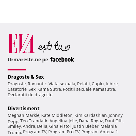
Urmareste-ne pe
Dragoste & Sex
Dragoste
Romantic
Viata sexuala
Relatii
Cuplu
Iubire
,
,
,
,
,
,
Casatorie
Sex
Kama Sutra
Pozitii sexuale Kamasutra
,
,
,
,
Declaratii de dragoste
Divertisment
Meghan Markle
Kate Middleton
Kim Kardashian
Johnny
,
,
,
Teo Trandafir
Angelina Jolie
Dana Rogoz
Dani Otil
Depp
,
,
,
,
,
Smiley
Andra
Delia
Gina Pistol
Justin Bieber
Melania
,
,
,
,
,
Program TV
Program Pro TV
Program Antena 1
Trump
,
,
,