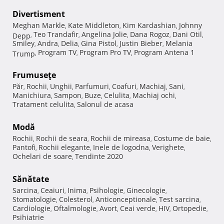
Divertisment
Meghan Markle
Kate Middleton
Kim Kardashian
Johnny
,
,
,
Teo Trandafir
Angelina Jolie
Dana Rogoz
Dani Otil
Depp
,
,
,
,
,
Smiley
Andra
Delia
Gina Pistol
Justin Bieber
Melania
,
,
,
,
,
Program TV
Program Pro TV
Program Antena 1
Trump
,
,
,
Frumuseţe
Păr
Rochii
Unghii
Parfumuri
Coafuri
Machiaj
Sani
,
,
,
,
,
,
,
Manichiura
Sampon
Buze
Celulita
Machiaj ochi
,
,
,
,
,
Tratament celulita
Salonul de acasa
,
Modă
Rochii
Rochii de seara
Rochii de mireasa
Costume de baie
,
,
,
,
Pantofi
Rochii elegante
Inele de logodna
Verighete
,
,
,
,
Ochelari de soare
Tendinte 2020
,
Sănătate
Sarcina
Ceaiuri
Inima
Psihologie
Ginecologie
,
,
,
,
,
Stomatologie
Colesterol
Anticonceptionale
Test sarcina
,
,
,
,
Cardiologie
Oftalmologie
Avort
Ceai verde
HIV
Ortopedie
,
,
,
,
,
,
Psihiatrie