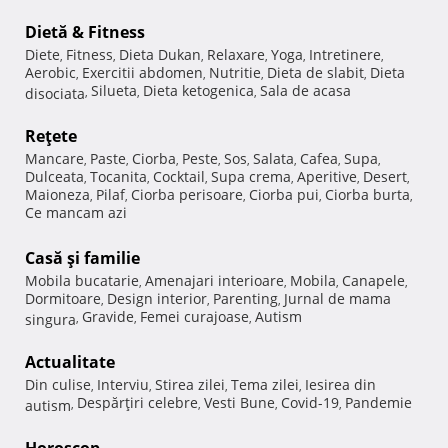
Dietă & Fitness
Diete
Fitness
Dieta Dukan
Relaxare
Yoga
Intretinere
,
,
,
,
,
,
Aerobic
Exercitii abdomen
Nutritie
Dieta de slabit
Dieta
,
,
,
,
Silueta
Dieta ketogenica
Sala de acasa
disociata
,
,
,
Reţete
Mancare
Paste
Ciorba
Peste
Sos
Salata
Cafea
Supa
,
,
,
,
,
,
,
,
Dulceata
Tocanita
Cocktail
Supa crema
Aperitive
Desert
,
,
,
,
,
,
Maioneza
Pilaf
Ciorba perisoare
Ciorba pui
Ciorba burta
,
,
,
,
,
Ce mancam azi
Casă şi familie
Mobila bucatarie
Amenajari interioare
Mobila
Canapele
,
,
,
,
Dormitoare
Design interior
Parenting
Jurnal de mama
,
,
,
Gravide
Femei curajoase
Autism
singura
,
,
,
Actualitate
Din culise
Interviu
Stirea zilei
Tema zilei
Iesirea din
,
,
,
,
Despărţiri celebre
Vesti Bune
Covid-19
Pandemie
autism
,
,
,
,