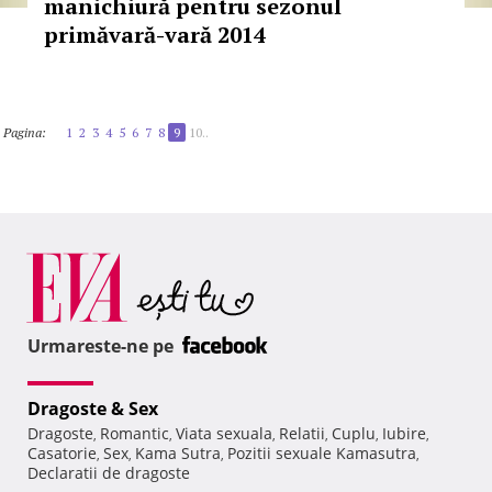
manichiură pentru sezonul
primăvară-vară 2014
Pagina:
1
2
3
4
5
6
7
8
9
10..
Urmareste-ne pe
Dragoste & Sex
Dragoste
Romantic
Viata sexuala
Relatii
Cuplu
Iubire
,
,
,
,
,
,
Casatorie
Sex
Kama Sutra
Pozitii sexuale Kamasutra
,
,
,
,
Declaratii de dragoste