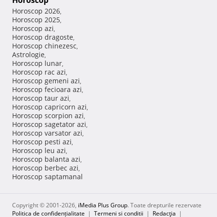
Horoscop
Horoscop 2026
,
Horoscop 2025
,
Horoscop azi
,
Horoscop dragoste
,
Horoscop chinezesc
,
Astrologie
,
Horoscop lunar
,
Horoscop rac azi
,
Horoscop gemeni azi
,
Horoscop fecioara azi
,
Horoscop taur azi
,
Horoscop capricorn azi
,
Horoscop scorpion azi
,
Horoscop sagetator azi
,
Horoscop varsator azi
,
Horoscop pesti azi
,
Horoscop leu azi
,
Horoscop balanta azi
,
Horoscop berbec azi
,
Horoscop saptamanal
Copyright © 2001-2026,
iMedia Plus Group
. Toate drepturile rezervate
Politica de confidențialitate
|
Termeni si conditii
|
Redacţia
|