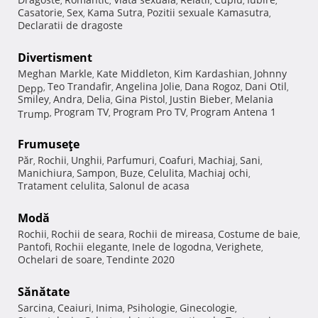
,
,
,
,
,
,
Casatorie
Sex
Kama Sutra
Pozitii sexuale Kamasutra
,
,
,
,
Declaratii de dragoste
Divertisment
Meghan Markle
Kate Middleton
Kim Kardashian
Johnny
,
,
,
Teo Trandafir
Angelina Jolie
Dana Rogoz
Dani Otil
Depp
,
,
,
,
,
Smiley
Andra
Delia
Gina Pistol
Justin Bieber
Melania
,
,
,
,
,
Program TV
Program Pro TV
Program Antena 1
Trump
,
,
,
Frumuseţe
Păr
Rochii
Unghii
Parfumuri
Coafuri
Machiaj
Sani
,
,
,
,
,
,
,
Manichiura
Sampon
Buze
Celulita
Machiaj ochi
,
,
,
,
,
Tratament celulita
Salonul de acasa
,
Modă
Rochii
Rochii de seara
Rochii de mireasa
Costume de baie
,
,
,
,
Pantofi
Rochii elegante
Inele de logodna
Verighete
,
,
,
,
Ochelari de soare
Tendinte 2020
,
Sănătate
Sarcina
Ceaiuri
Inima
Psihologie
Ginecologie
,
,
,
,
,