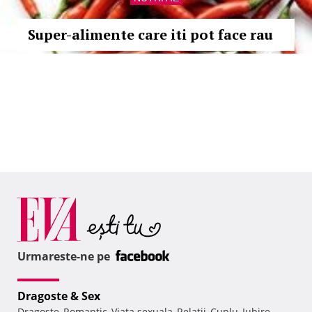
Super-alimente care iti pot face rau
Urmareste-ne pe
Dragoste & Sex
Dragoste
Romantic
Viata sexuala
Relatii
Cuplu
Iubire