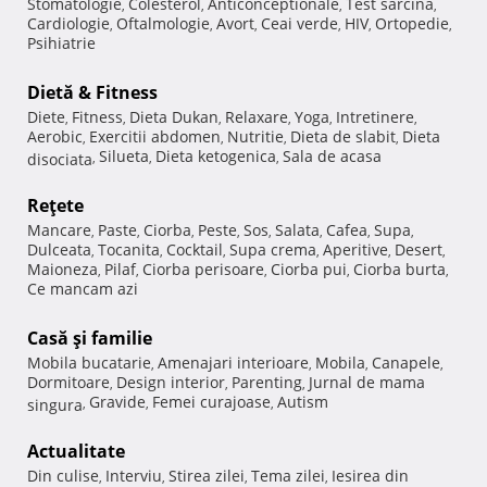
Stomatologie
Colesterol
Anticonceptionale
Test sarcina
,
,
,
,
Cardiologie
Oftalmologie
Avort
Ceai verde
HIV
Ortopedie
,
,
,
,
,
,
Psihiatrie
Dietă & Fitness
Diete
Fitness
Dieta Dukan
Relaxare
Yoga
Intretinere
,
,
,
,
,
,
Aerobic
Exercitii abdomen
Nutritie
Dieta de slabit
Dieta
,
,
,
,
Silueta
Dieta ketogenica
Sala de acasa
disociata
,
,
,
Reţete
Mancare
Paste
Ciorba
Peste
Sos
Salata
Cafea
Supa
,
,
,
,
,
,
,
,
Dulceata
Tocanita
Cocktail
Supa crema
Aperitive
Desert
,
,
,
,
,
,
Maioneza
Pilaf
Ciorba perisoare
Ciorba pui
Ciorba burta
,
,
,
,
,
Ce mancam azi
Casă şi familie
Mobila bucatarie
Amenajari interioare
Mobila
Canapele
,
,
,
,
Dormitoare
Design interior
Parenting
Jurnal de mama
,
,
,
Gravide
Femei curajoase
Autism
singura
,
,
,
Actualitate
Din culise
Interviu
Stirea zilei
Tema zilei
Iesirea din
,
,
,
,