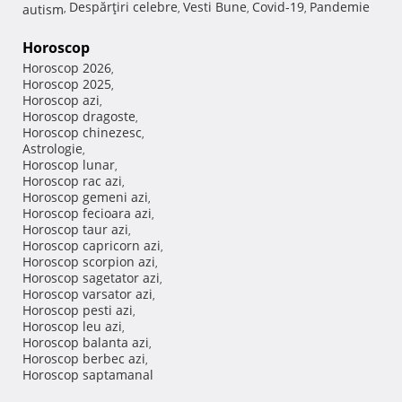
Despărţiri celebre
Vesti Bune
Covid-19
Pandemie
autism
,
,
,
,
Horoscop
Horoscop 2026
,
Horoscop 2025
,
Horoscop azi
,
Horoscop dragoste
,
Horoscop chinezesc
,
Astrologie
,
Horoscop lunar
,
Horoscop rac azi
,
Horoscop gemeni azi
,
Horoscop fecioara azi
,
Horoscop taur azi
,
Horoscop capricorn azi
,
Horoscop scorpion azi
,
Horoscop sagetator azi
,
Horoscop varsator azi
,
Horoscop pesti azi
,
Horoscop leu azi
,
Horoscop balanta azi
,
Horoscop berbec azi
,
Horoscop saptamanal