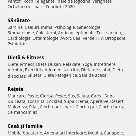
Pantofi
Rochii elegante
Inele de logodna
Verighete
,
,
,
,
Ochelari de soare
Tendinte 2020
,
Sănătate
Sarcina
Ceaiuri
Inima
Psihologie
Ginecologie
,
,
,
,
,
Stomatologie
Colesterol
Anticonceptionale
Test sarcina
,
,
,
,
Cardiologie
Oftalmologie
Avort
Ceai verde
HIV
Ortopedie
,
,
,
,
,
,
Psihiatrie
Dietă & Fitness
Diete
Fitness
Dieta Dukan
Relaxare
Yoga
Intretinere
,
,
,
,
,
,
Aerobic
Exercitii abdomen
Nutritie
Dieta de slabit
Dieta
,
,
,
,
Silueta
Dieta ketogenica
Sala de acasa
disociata
,
,
,
Reţete
Mancare
Paste
Ciorba
Peste
Sos
Salata
Cafea
Supa
,
,
,
,
,
,
,
,
Dulceata
Tocanita
Cocktail
Supa crema
Aperitive
Desert
,
,
,
,
,
,
Maioneza
Pilaf
Ciorba perisoare
Ciorba pui
Ciorba burta
,
,
,
,
,
Ce mancam azi
Casă şi familie
Mobila bucatarie
Amenajari interioare
Mobila
Canapele
,
,
,
,