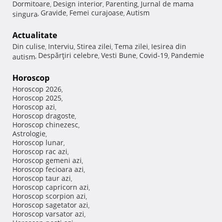
Dormitoare
Design interior
Parenting
Jurnal de mama
,
,
,
Gravide
Femei curajoase
Autism
singura
,
,
,
Actualitate
Din culise
Interviu
Stirea zilei
Tema zilei
Iesirea din
,
,
,
,
Despărţiri celebre
Vesti Bune
Covid-19
Pandemie
autism
,
,
,
,
Horoscop
Horoscop 2026
,
Horoscop 2025
,
Horoscop azi
,
Horoscop dragoste
,
Horoscop chinezesc
,
Astrologie
,
Horoscop lunar
,
Horoscop rac azi
,
Horoscop gemeni azi
,
Horoscop fecioara azi
,
Horoscop taur azi
,
Horoscop capricorn azi
,
Horoscop scorpion azi
,
Horoscop sagetator azi
,
Horoscop varsator azi
,