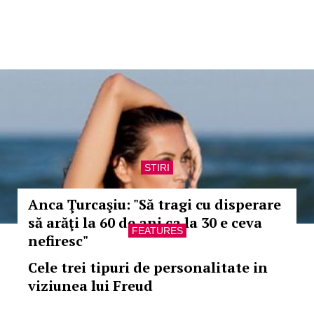
STIRI
Anca Ţurcaşiu: "Să tragi cu disperare
să arăţi la 60 de ani ca la 30 e ceva
FEATURES
nefiresc"
Cele trei tipuri de personalitate in
viziunea lui Freud