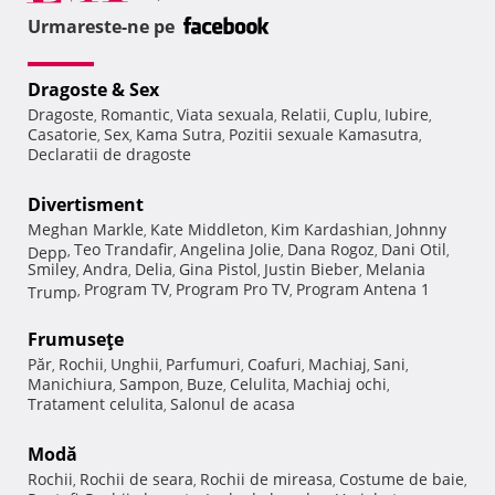
Urmareste-ne pe
Dragoste & Sex
Dragoste
Romantic
Viata sexuala
Relatii
Cuplu
Iubire
,
,
,
,
,
,
Casatorie
Sex
Kama Sutra
Pozitii sexuale Kamasutra
,
,
,
,
Declaratii de dragoste
Divertisment
Meghan Markle
Kate Middleton
Kim Kardashian
Johnny
,
,
,
Teo Trandafir
Angelina Jolie
Dana Rogoz
Dani Otil
Depp
,
,
,
,
,
Smiley
Andra
Delia
Gina Pistol
Justin Bieber
Melania
,
,
,
,
,
Program TV
Program Pro TV
Program Antena 1
Trump
,
,
,
Frumuseţe
Păr
Rochii
Unghii
Parfumuri
Coafuri
Machiaj
Sani
,
,
,
,
,
,
,
Manichiura
Sampon
Buze
Celulita
Machiaj ochi
,
,
,
,
,
Tratament celulita
Salonul de acasa
,
Modă
Rochii
Rochii de seara
Rochii de mireasa
Costume de baie
,
,
,
,