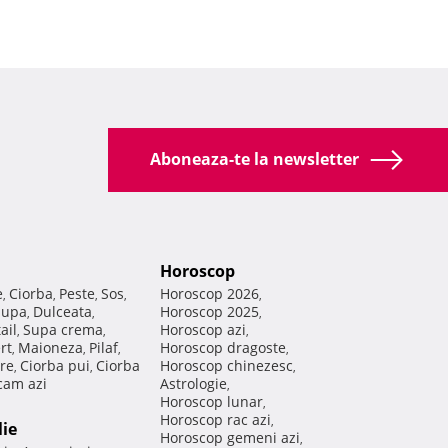
Aboneaza-te la newsletter
Horoscop
e
Ciorba
Peste
Sos
Horoscop 2026
,
,
,
,
,
Supa
Dulceata
Horoscop 2025
,
,
,
ail
Supa crema
Horoscop azi
,
,
,
rt
Maioneza
Pilaf
Horoscop dragoste
,
,
,
,
re
Ciorba pui
Ciorba
Horoscop chinezesc
,
,
,
am azi
Astrologie
,
Horoscop lunar
,
Horoscop rac azi
,
lie
Horoscop gemeni azi
,