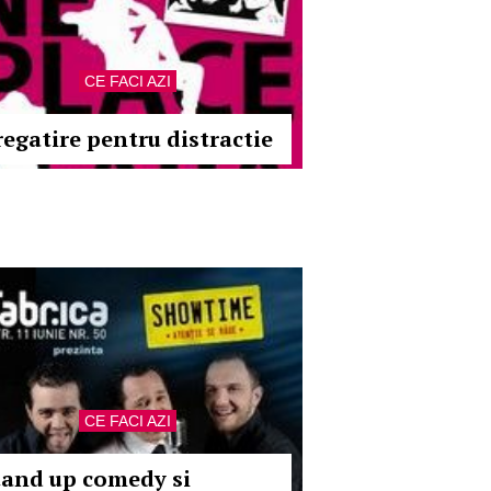
CE FACI AZI
regatire pentru distractie
CE FACI AZI
tand up comedy si