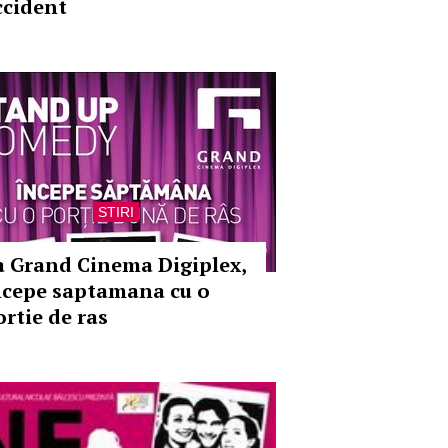
ccident
STIRI
a Grand Cinema Digiplex,
ncepe saptamana cu o
ortie de ras