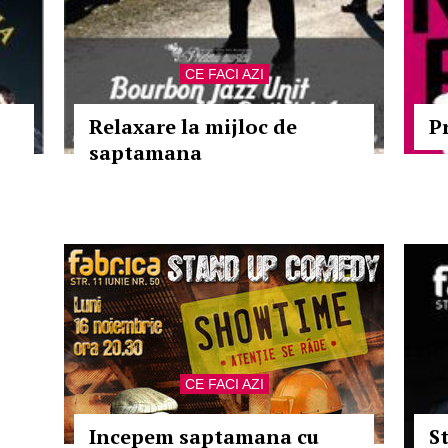
CE FACI AZI
Relaxare la mijloc de
P
saptamana
CE FACI AZI
Incepem saptamana cu
S