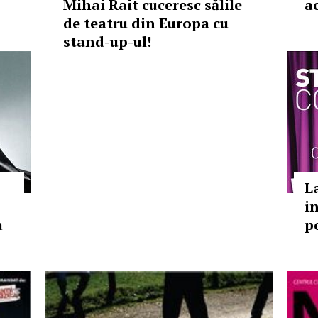
Mihai Rait cuceresc sălile
a
de teatru din Europa cu
stand-up-ul!
L
i
a
p