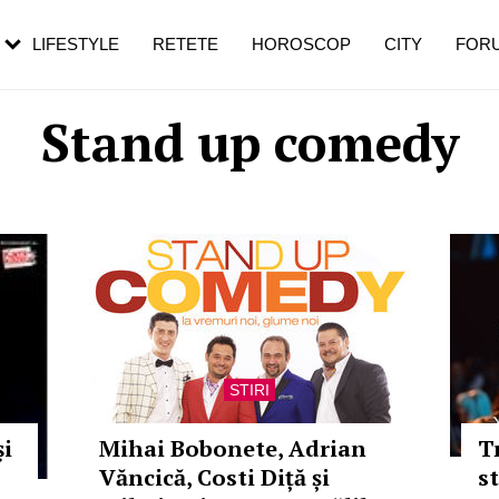
rezești mai des
Cât durează, cum te pregătești și cât
i în vârstă
de dureroasă este investigația
LIFESTYLE
RETETE
HOROSCOP
CITY
FOR
Stand up comedy
STIRI
şi
Mihai Bobonete, Adrian
T
Văncică, Costi Diță și
st