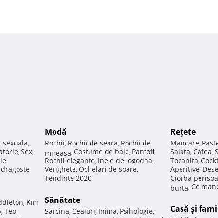
Modă
Reţete
a sexuala
Rochii
Rochii de seara
Rochii de
Mancare
Past
,
,
,
,
atorie
Sex
Costume de baie
Pantofi
Salata
Cafea
,
,
mireasa
,
,
,
,
,
ale
Rochii elegante
Inele de logodna
Tocanita
Cockt
,
,
,
e dragoste
Verighete
Ochelari de soare
Aperitive
Dese
,
,
,
Tendinte 2020
Ciorba perisoa
Ce manc
burta
,
Sănătate
ddleton
Kim
,
Casă şi fami
p
Teo
Sarcina
Ceaiuri
Inima
Psihologie
,
,
,
,
,