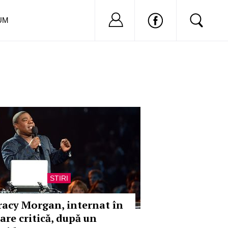
Nu ai cont?
Inregistreaza-
UM
STIRI
racy Morgan, internat în
are critică, după un