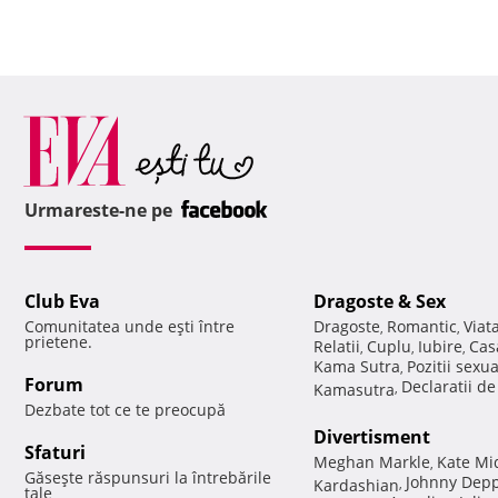
Urmareste-ne pe
Club Eva
Dragoste & Sex
Comunitatea unde eşti între
Dragoste
Romantic
Viat
,
,
prietene.
Relatii
Cuplu
Iubire
Cas
,
,
,
Kama Sutra
Pozitii sexu
,
Forum
Declaratii d
Kamasutra
,
Dezbate tot ce te preocupă
Divertisment
Sfaturi
Meghan Markle
Kate Mi
,
Găseşte răspunsuri la întrebările
Johnny Dep
Kardashian
,
tale