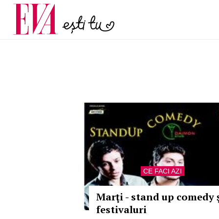
și 60 de ani. De ce te t
Carieră
pe măsură ce înaintez
Actualitate
CE FACI AZI
Marţi - stand up comedy 
festivaluri