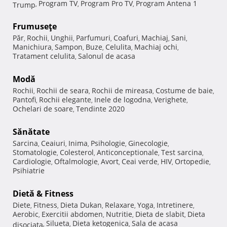
Program TV
Program Pro TV
Program Antena 1
Trump
,
,
,
Frumuseţe
Păr
Rochii
Unghii
Parfumuri
Coafuri
Machiaj
Sani
,
,
,
,
,
,
,
Manichiura
Sampon
Buze
Celulita
Machiaj ochi
,
,
,
,
,
Tratament celulita
Salonul de acasa
,
Modă
Rochii
Rochii de seara
Rochii de mireasa
Costume de baie
,
,
,
,
Pantofi
Rochii elegante
Inele de logodna
Verighete
,
,
,
,
Ochelari de soare
Tendinte 2020
,
Sănătate
Sarcina
Ceaiuri
Inima
Psihologie
Ginecologie
,
,
,
,
,
Stomatologie
Colesterol
Anticonceptionale
Test sarcina
,
,
,
,
Cardiologie
Oftalmologie
Avort
Ceai verde
HIV
Ortopedie
,
,
,
,
,
,
Psihiatrie
Dietă & Fitness
Diete
Fitness
Dieta Dukan
Relaxare
Yoga
Intretinere
,
,
,
,
,
,
Aerobic
Exercitii abdomen
Nutritie
Dieta de slabit
Dieta
,
,
,
,
Silueta
Dieta ketogenica
Sala de acasa
disociata
,
,
,