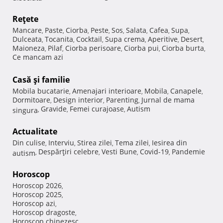
Reţete
Mancare
Paste
Ciorba
Peste
Sos
Salata
Cafea
Supa
,
,
,
,
,
,
,
,
Dulceata
Tocanita
Cocktail
Supa crema
Aperitive
Desert
,
,
,
,
,
,
Maioneza
Pilaf
Ciorba perisoare
Ciorba pui
Ciorba burta
,
,
,
,
,
Ce mancam azi
Casă şi familie
Mobila bucatarie
Amenajari interioare
Mobila
Canapele
,
,
,
,
Dormitoare
Design interior
Parenting
Jurnal de mama
,
,
,
Gravide
Femei curajoase
Autism
singura
,
,
,
Actualitate
Din culise
Interviu
Stirea zilei
Tema zilei
Iesirea din
,
,
,
,
Despărţiri celebre
Vesti Bune
Covid-19
Pandemie
autism
,
,
,
,
Horoscop
Horoscop 2026
,
Horoscop 2025
,
Horoscop azi
,
Horoscop dragoste
,
Horoscop chinezesc
,