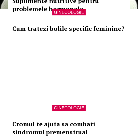
Suplimente nutritive pentru
problemele hormonale
GINECOLOGIE
Cum tratezi bolile specific feminine?
GINECOLOGIE
Cromul te ajuta sa combati
sindromul premenstrual