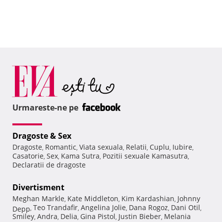
Urmareste-ne pe
Dragoste & Sex
Dragoste
Romantic
Viata sexuala
Relatii
Cuplu
Iubire
,
,
,
,
,
,
Casatorie
Sex
Kama Sutra
Pozitii sexuale Kamasutra
,
,
,
,
Declaratii de dragoste
Divertisment
Meghan Markle
Kate Middleton
Kim Kardashian
Johnny
,
,
,
Teo Trandafir
Angelina Jolie
Dana Rogoz
Dani Otil
Depp
,
,
,
,
,
Smiley
Andra
Delia
Gina Pistol
Justin Bieber
Melania
,
,
,
,
,