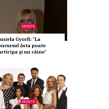
VEDETE
aniela Gyorfi: "La
oncursul ăsta poate
articipa şi un câine"
VEDETE