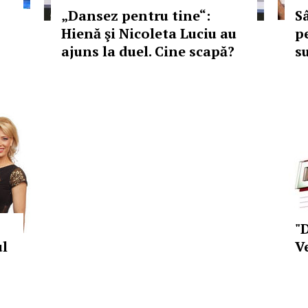
„Dansez pentru tine“:
S
Hienă şi Nicoleta Luciu au
p
ajuns la duel. Cine scapă?
s
"
ul
V