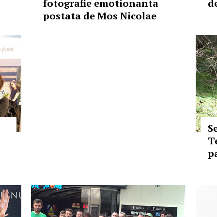
fotografie emotionanta
d
postata de Mos Nicolae
Se
T
p