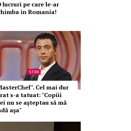
 lucruri pe care le-ar
chimba in Romania!
STIRI
MasterChef". Cel mai dur
rat s-a tatuat: "Copiii
ei nu se aşteptau să mă
adă aşa"