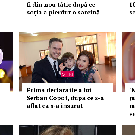
fi din nou tătic după ce
10
soţia a pierdut o sarcină
s
STIRI
Prima declaratie a lui
"
Serban Copot, dupa ce s-a
ju
aflat ca s-a insurat
m
v