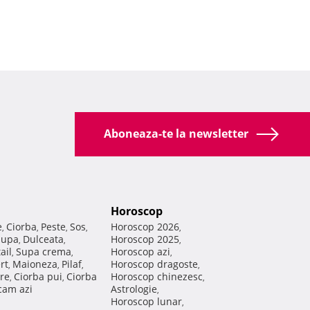
Aboneaza-te la newsletter
Horoscop
e
Ciorba
Peste
Sos
Horoscop 2026
,
,
,
,
,
Supa
Dulceata
Horoscop 2025
,
,
,
ail
Supa crema
Horoscop azi
,
,
,
rt
Maioneza
Pilaf
Horoscop dragoste
,
,
,
,
re
Ciorba pui
Ciorba
Horoscop chinezesc
,
,
,
am azi
Astrologie
,
Horoscop lunar
,