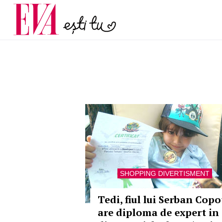
și 60 de ani. De ce te t
Carieră
pe măsură ce înaintez
Actualitate
SHOPPING DIVERTISMENT
Tedi, fiul lui Serban Copo
are diploma de expert in