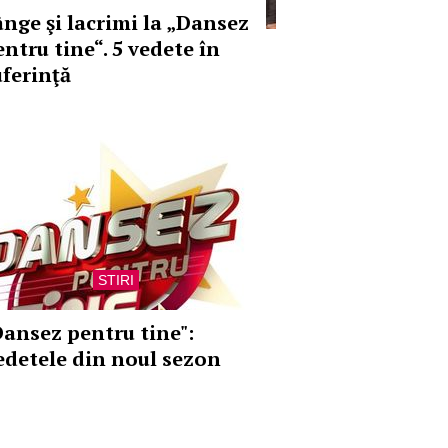
ânge şi lacrimi la „Dansez
entru tine“. 5 vedete în
uferinţă
STIRI
Dansez pentru tine":
edetele din noul sezon