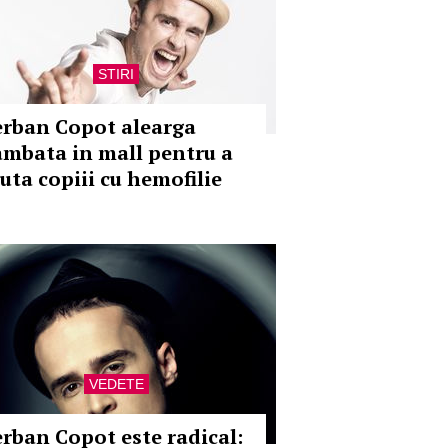
STIRI
erban Copot alearga
ambata in mall pentru a
juta copiii cu hemofilie
VEDETE
erban Copot este radical: