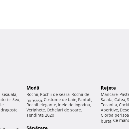
Modă
Reţete
a sexuala
Rochii
Rochii de seara
Rochii de
Mancare
Past
,
,
,
,
atorie
Sex
Costume de baie
Pantofi
Salata
Cafea
,
,
mireasa
,
,
,
,
,
ale
Rochii elegante
Inele de logodna
Tocanita
Cockt
,
,
,
e dragoste
Verighete
Ochelari de soare
Aperitive
Dese
,
,
,
Tendinte 2020
Ciorba perisoa
Ce manc
burta
,
Sănătate