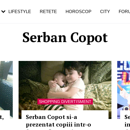
rezești mai des
Cât durează, cum te pregătești și cât
i în vârstă
de dureroasă este investigația
LIFESTYLE
RETETE
HOROSCOP
CITY
FOR
Serban Copot
SHOPPING DIVERTISMENT
t,
Serban Copot si-a
S
prezentat copiii intr-o
i