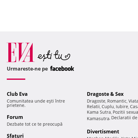
Urmareste-ne pe
Club Eva
Dragoste & Sex
Comunitatea unde eşti între
Dragoste
Romantic
Viat
,
,
prietene.
Relatii
Cuplu
Iubire
Cas
,
,
,
Kama Sutra
Pozitii sexu
,
Forum
Declaratii d
Kamasutra
,
Dezbate tot ce te preocupă
Divertisment
Sfaturi