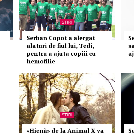
STIRI
Serban Copot a alergat
S
alaturi de fiul lui, Tedi,
s
pentru a ajuta copiii cu
a
hemofilie
STIRI
«Hienă» de la Animal X va
S