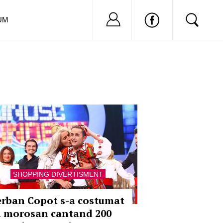
Nu ai cont?
Inregistreaza-
UM
SHOPPING DIVERTISMENT
erban Copot s-a costumat
n morosan cantand 200