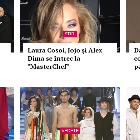
STIRI
Laura Cosoi, Jojo și Alex
D
Dima se întrec la
c
"MasterChef"
p
VEDETE