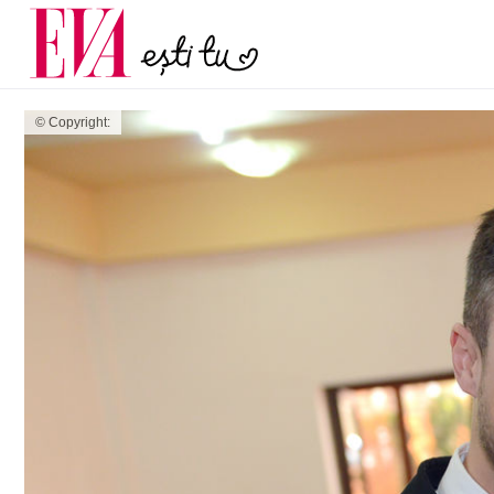
menopauză și când ar t
Carieră
la medic
Actualitate
© Copyright: