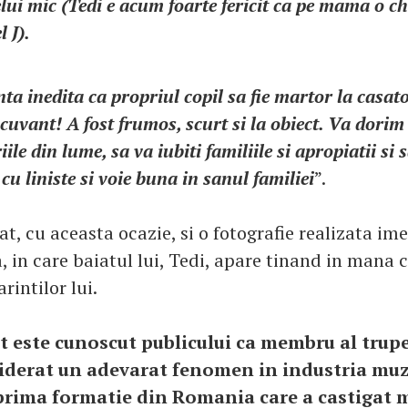
elui mic (Tedi e acum foarte fericit ca pe mama o 
l J).
nta inedita ca propriul copil sa fie martor la casato
cuvant! A fost frumos, scurt si la obiect. Va dorim 
ile din lume, sa va iubiti familiile si apropiatii si sa
cu liniste si voie buna in sanul familiei
”.
t, cu aceasta ocazie, si o fotografie realizata im
, in care baiatul lui, Tedi, apare tinand in mana c
rintilor lui.
 este cunoscut publicului ca membru al trup
iderat un adevarat fenomen in industria muz
rima formatie din Romania care a castigat m