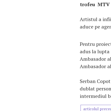
trofeu MTV 
Artistul a inf
aduce pe agen
Pentru proiect
adus la lupta 
Ambasador al 
Ambasador al
Serban Copot 
dublat person
intermediul b
articolul prece