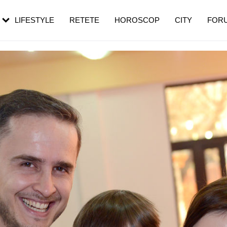
rebui să mergi
și 60 de ani. De ce te trezești mai des
pe măsură ce înaintezi în vârstă
LIFESTYLE
RETETE
HOROSCOP
CITY
FOR