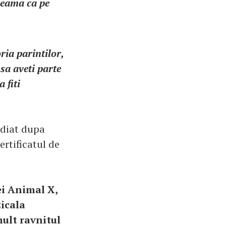
cheama ca pe
ria parintilor,
sa aveti parte
 fiti
ediat dupa
ertificatul de
ei Animal X,
icala
ult ravnitul