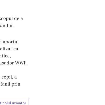
 scopul de a
diului.
ru aportul
alizat ca
tice,
basador WWF.
copii, a
fanii prin
ticolul urmator