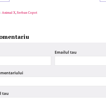
:
Animal X
,
Serban Copot
comentariu
Emailul tau
omentariului
l tau