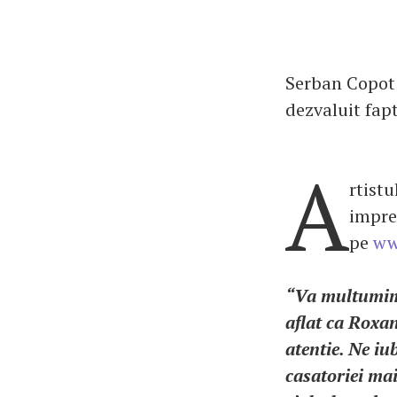
Serban Copot a
dezvaluit fapt
A
rtist
impres
pe
ww
“Va multumim f
aflat ca Roxan
atentie. Ne iu
casatoriei mai