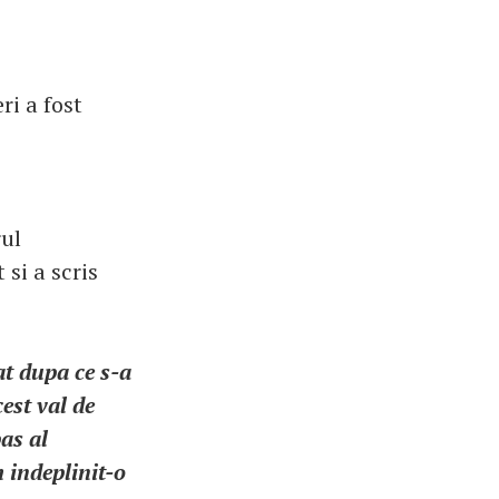
ri a fost
rul
si a scris
at dupa ce s-a
est val de
as al
 indeplinit-o