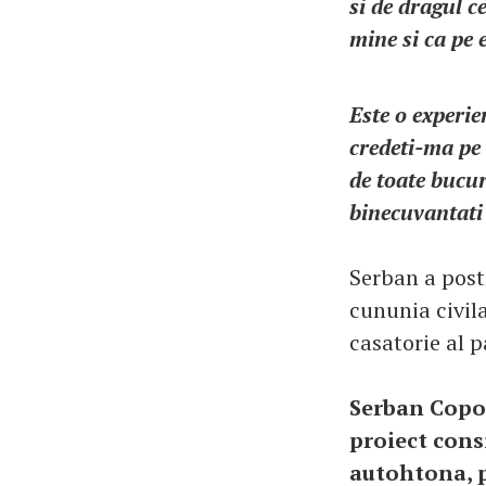
si de dragul c
mine si ca pe e
Este o experie
credeti-ma pe 
de toate bucuri
binecuvantati 
Serban a posta
cununia civila
casatorie al pa
Serban Copot
proiect cons
autohtona, p