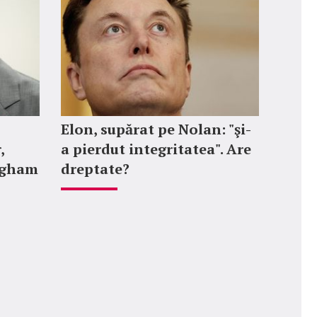
Elon, supărat pe Nolan: "şi-
,
a pierdut integritatea". Are
ngham
dreptate?