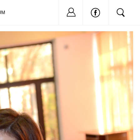
Nu ai cont?
Inregistreaza-
UM