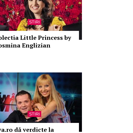
STIRI
olectia Little Princess by
osmina Englizian
STIRI
va.ro dă verdicte la