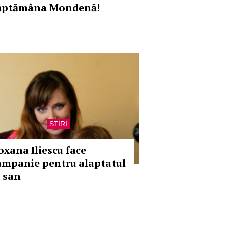
ăptămâna Mondenă!
STIRI
oxana Iliescu face
ampanie pentru alaptatul
a san