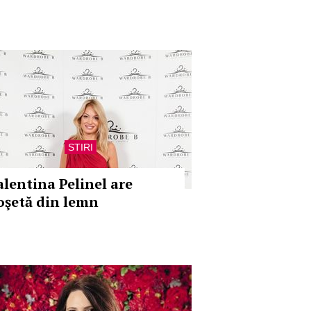
STIRI
alentina Pelinel are
oşetă din lemn