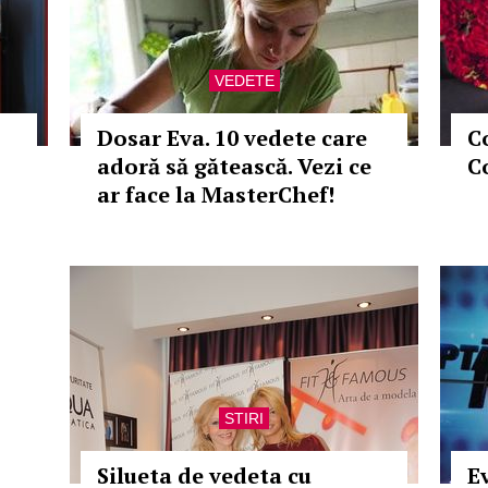
VEDETE
Dosar Eva. 10 vedete care
C
adoră să gătească. Vezi ce
C
ar face la MasterChef!
STIRI
Silueta de vedeta cu
E