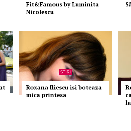
Fit&Famous by Luminita
S
Nicolescu
STIRI
at
Roxana Iliescu isi boteaza
R
mica printesa
c
l