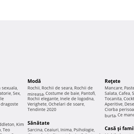
Modă
Reţete
a sexuala
Rochii
Rochii de seara
Rochii de
Mancare
Past
,
,
,
,
atorie
Sex
Costume de baie
Pantofi
Salata
Cafea
,
,
mireasa
,
,
,
,
,
ale
Rochii elegante
Inele de logodna
Tocanita
Cockt
,
,
,
e dragoste
Verighete
Ochelari de soare
Aperitive
Dese
,
,
,
Tendinte 2020
Ciorba perisoa
Ce manc
burta
,
Sănătate
ddleton
Kim
,
Casă şi fami
p
Teo
Sarcina
Ceaiuri
Inima
Psihologie
,
,
,
,
,