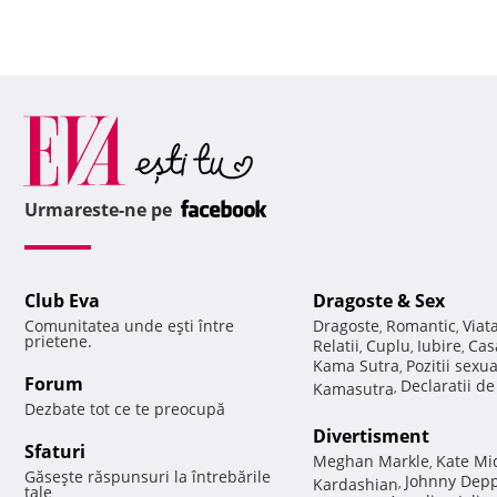
Urmareste-ne pe
Club Eva
Dragoste & Sex
Comunitatea unde eşti între
Dragoste
Romantic
Viat
,
,
prietene.
Relatii
Cuplu
Iubire
Cas
,
,
,
Kama Sutra
Pozitii sexu
,
Forum
Declaratii d
Kamasutra
,
Dezbate tot ce te preocupă
Divertisment
Sfaturi
Meghan Markle
Kate Mi
,
Găseşte răspunsuri la întrebările
Johnny Dep
Kardashian
,
tale