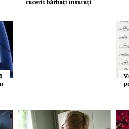
cucerit bărbaţi însuraţi
ă
V
ru
p