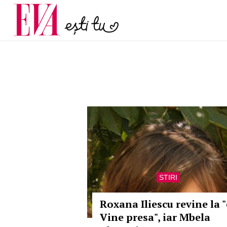
menopauză și când ar t
Carieră
la medic
Actualitate
STIRI
Roxana Iliescu revine la "
Vine presa", iar Mbela