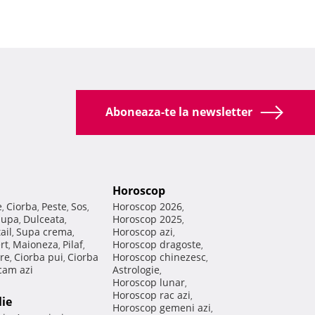
Aboneaza-te la newsletter
Horoscop
e
Ciorba
Peste
Sos
Horoscop 2026
,
,
,
,
,
Supa
Dulceata
Horoscop 2025
,
,
,
ail
Supa crema
Horoscop azi
,
,
,
rt
Maioneza
Pilaf
Horoscop dragoste
,
,
,
,
re
Ciorba pui
Ciorba
Horoscop chinezesc
,
,
,
am azi
Astrologie
,
Horoscop lunar
,
Horoscop rac azi
,
lie
Horoscop gemeni azi
,