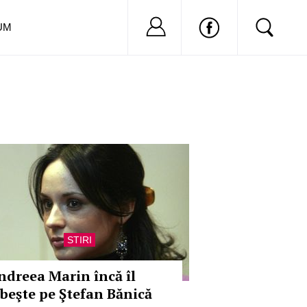
Nu ai cont?
Inregistreaza-
UM
STIRI
ndreea Marin încă îl
ubeşte pe Ştefan Bănică