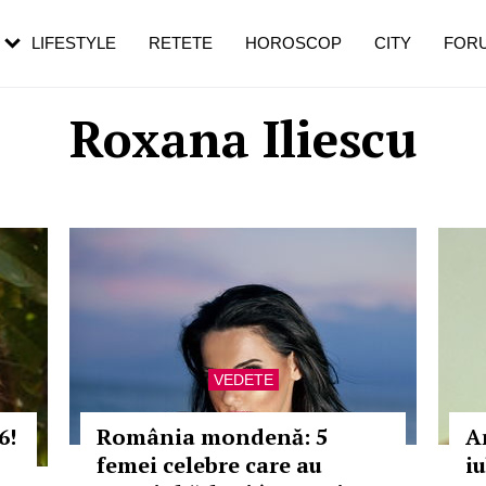
rebui să mergi
și 60 de ani. De ce te trezești mai des
pe măsură ce înaintezi în vârstă
LIFESTYLE
RETETE
HOROSCOP
CITY
FOR
Roxana Iliescu
VEDETE
6!
România mondenă: 5
A
femei celebre care au
i