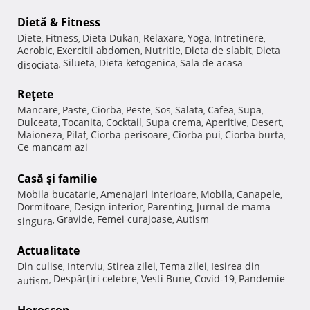
Dietă & Fitness
Diete
Fitness
Dieta Dukan
Relaxare
Yoga
Intretinere
,
,
,
,
,
,
Aerobic
Exercitii abdomen
Nutritie
Dieta de slabit
Dieta
,
,
,
,
Silueta
Dieta ketogenica
Sala de acasa
disociata
,
,
,
Reţete
Mancare
Paste
Ciorba
Peste
Sos
Salata
Cafea
Supa
,
,
,
,
,
,
,
,
Dulceata
Tocanita
Cocktail
Supa crema
Aperitive
Desert
,
,
,
,
,
,
Maioneza
Pilaf
Ciorba perisoare
Ciorba pui
Ciorba burta
,
,
,
,
,
Ce mancam azi
Casă şi familie
Mobila bucatarie
Amenajari interioare
Mobila
Canapele
,
,
,
,
Dormitoare
Design interior
Parenting
Jurnal de mama
,
,
,
Gravide
Femei curajoase
Autism
singura
,
,
,
Actualitate
Din culise
Interviu
Stirea zilei
Tema zilei
Iesirea din
,
,
,
,
Despărţiri celebre
Vesti Bune
Covid-19
Pandemie
autism
,
,
,
,