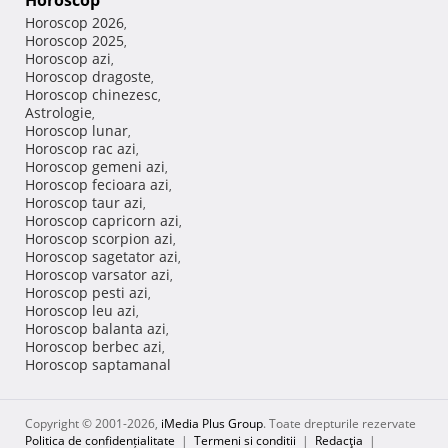
Horoscop
Horoscop 2026
,
Horoscop 2025
,
Horoscop azi
,
Horoscop dragoste
,
Horoscop chinezesc
,
Astrologie
,
Horoscop lunar
,
Horoscop rac azi
,
Horoscop gemeni azi
,
Horoscop fecioara azi
,
Horoscop taur azi
,
Horoscop capricorn azi
,
Horoscop scorpion azi
,
Horoscop sagetator azi
,
Horoscop varsator azi
,
Horoscop pesti azi
,
Horoscop leu azi
,
Horoscop balanta azi
,
Horoscop berbec azi
,
Horoscop saptamanal
Copyright © 2001-2026,
iMedia Plus Group
. Toate drepturile rezervate
Politica de confidențialitate
|
Termeni si conditii
|
Redacţia
|