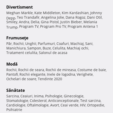
Divertisment
Meghan Markle
Kate Middleton
Kim Kardashian
Johnny
,
,
,
Teo Trandafir
Angelina Jolie
Dana Rogoz
Dani Otil
Depp
,
,
,
,
,
Smiley
Andra
Delia
Gina Pistol
Justin Bieber
Melania
,
,
,
,
,
Program TV
Program Pro TV
Program Antena 1
Trump
,
,
,
Frumuseţe
Păr
Rochii
Unghii
Parfumuri
Coafuri
Machiaj
Sani
,
,
,
,
,
,
,
Manichiura
Sampon
Buze
Celulita
Machiaj ochi
,
,
,
,
,
Tratament celulita
Salonul de acasa
,
Modă
Rochii
Rochii de seara
Rochii de mireasa
Costume de baie
,
,
,
,
Pantofi
Rochii elegante
Inele de logodna
Verighete
,
,
,
,
Ochelari de soare
Tendinte 2020
,
Sănătate
Sarcina
Ceaiuri
Inima
Psihologie
Ginecologie
,
,
,
,
,
Stomatologie
Colesterol
Anticonceptionale
Test sarcina
,
,
,
,
Cardiologie
Oftalmologie
Avort
Ceai verde
HIV
Ortopedie
,
,
,
,
,
,
Psihiatrie