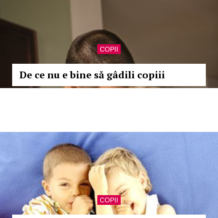
COPII
De ce nu e bine să gâdili copiii
COPII