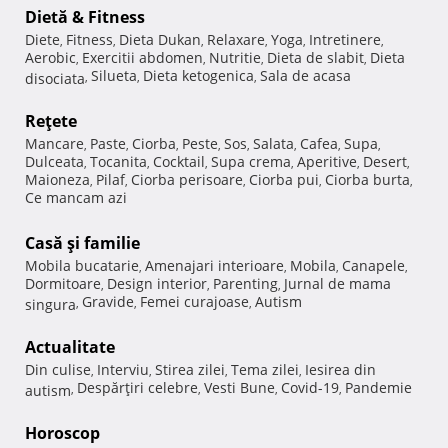
Dietă & Fitness
Diete
Fitness
Dieta Dukan
Relaxare
Yoga
Intretinere
,
,
,
,
,
,
Aerobic
Exercitii abdomen
Nutritie
Dieta de slabit
Dieta
,
,
,
,
Silueta
Dieta ketogenica
Sala de acasa
disociata
,
,
,
Reţete
Mancare
Paste
Ciorba
Peste
Sos
Salata
Cafea
Supa
,
,
,
,
,
,
,
,
Dulceata
Tocanita
Cocktail
Supa crema
Aperitive
Desert
,
,
,
,
,
,
Maioneza
Pilaf
Ciorba perisoare
Ciorba pui
Ciorba burta
,
,
,
,
,
Ce mancam azi
Casă şi familie
Mobila bucatarie
Amenajari interioare
Mobila
Canapele
,
,
,
,
Dormitoare
Design interior
Parenting
Jurnal de mama
,
,
,
Gravide
Femei curajoase
Autism
singura
,
,
,
Actualitate
Din culise
Interviu
Stirea zilei
Tema zilei
Iesirea din
,
,
,
,
Despărţiri celebre
Vesti Bune
Covid-19
Pandemie
autism
,
,
,
,
Horoscop