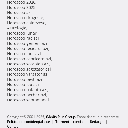
Horoscop 2026
,
Horoscop 2025
,
Horoscop azi
,
Horoscop dragoste
,
Horoscop chinezesc
,
Astrologie
,
Horoscop lunar
,
Horoscop rac azi
,
Horoscop gemeni azi
,
Horoscop fecioara azi
,
Horoscop taur azi
,
Horoscop capricorn azi
,
Horoscop scorpion azi
,
Horoscop sagetator azi
,
Horoscop varsator azi
,
Horoscop pesti azi
,
Horoscop leu azi
,
Horoscop balanta azi
,
Horoscop berbec azi
,
Horoscop saptamanal
Copyright © 2001-2026,
iMedia Plus Group
. Toate drepturile rezervate
Politica de confidențialitate
|
Termeni si conditii
|
Redacţia
|
Contact