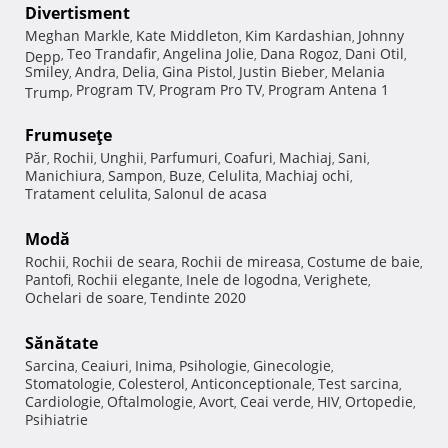
Divertisment
Meghan Markle
Kate Middleton
Kim Kardashian
Johnny
,
,
,
Teo Trandafir
Angelina Jolie
Dana Rogoz
Dani Otil
Depp
,
,
,
,
,
Smiley
Andra
Delia
Gina Pistol
Justin Bieber
Melania
,
,
,
,
,
Program TV
Program Pro TV
Program Antena 1
Trump
,
,
,
Frumuseţe
Păr
Rochii
Unghii
Parfumuri
Coafuri
Machiaj
Sani
,
,
,
,
,
,
,
Manichiura
Sampon
Buze
Celulita
Machiaj ochi
,
,
,
,
,
Tratament celulita
Salonul de acasa
,
Modă
Rochii
Rochii de seara
Rochii de mireasa
Costume de baie
,
,
,
,
Pantofi
Rochii elegante
Inele de logodna
Verighete
,
,
,
,
Ochelari de soare
Tendinte 2020
,
Sănătate
Sarcina
Ceaiuri
Inima
Psihologie
Ginecologie
,
,
,
,
,
Stomatologie
Colesterol
Anticonceptionale
Test sarcina
,
,
,
,
Cardiologie
Oftalmologie
Avort
Ceai verde
HIV
Ortopedie
,
,
,
,
,
,
Psihiatrie