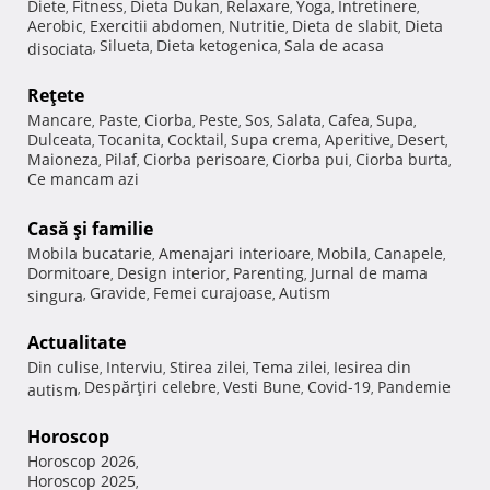
Diete
Fitness
Dieta Dukan
Relaxare
Yoga
Intretinere
,
,
,
,
,
,
Aerobic
Exercitii abdomen
Nutritie
Dieta de slabit
Dieta
,
,
,
,
Silueta
Dieta ketogenica
Sala de acasa
disociata
,
,
,
Reţete
Mancare
Paste
Ciorba
Peste
Sos
Salata
Cafea
Supa
,
,
,
,
,
,
,
,
Dulceata
Tocanita
Cocktail
Supa crema
Aperitive
Desert
,
,
,
,
,
,
Maioneza
Pilaf
Ciorba perisoare
Ciorba pui
Ciorba burta
,
,
,
,
,
Ce mancam azi
Casă şi familie
Mobila bucatarie
Amenajari interioare
Mobila
Canapele
,
,
,
,
Dormitoare
Design interior
Parenting
Jurnal de mama
,
,
,
Gravide
Femei curajoase
Autism
singura
,
,
,
Actualitate
Din culise
Interviu
Stirea zilei
Tema zilei
Iesirea din
,
,
,
,
Despărţiri celebre
Vesti Bune
Covid-19
Pandemie
autism
,
,
,
,
Horoscop
Horoscop 2026
,
Horoscop 2025
,