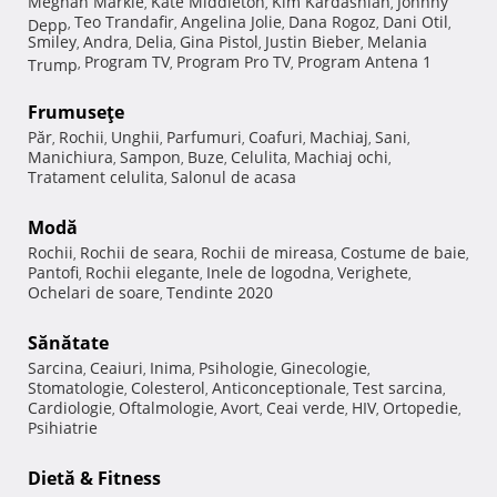
Meghan Markle
Kate Middleton
Kim Kardashian
Johnny
,
,
,
Teo Trandafir
Angelina Jolie
Dana Rogoz
Dani Otil
Depp
,
,
,
,
,
Smiley
Andra
Delia
Gina Pistol
Justin Bieber
Melania
,
,
,
,
,
Program TV
Program Pro TV
Program Antena 1
Trump
,
,
,
Frumuseţe
Păr
Rochii
Unghii
Parfumuri
Coafuri
Machiaj
Sani
,
,
,
,
,
,
,
Manichiura
Sampon
Buze
Celulita
Machiaj ochi
,
,
,
,
,
Tratament celulita
Salonul de acasa
,
Modă
Rochii
Rochii de seara
Rochii de mireasa
Costume de baie
,
,
,
,
Pantofi
Rochii elegante
Inele de logodna
Verighete
,
,
,
,
Ochelari de soare
Tendinte 2020
,
Sănătate
Sarcina
Ceaiuri
Inima
Psihologie
Ginecologie
,
,
,
,
,
Stomatologie
Colesterol
Anticonceptionale
Test sarcina
,
,
,
,
Cardiologie
Oftalmologie
Avort
Ceai verde
HIV
Ortopedie
,
,
,
,
,
,
Psihiatrie
Dietă & Fitness