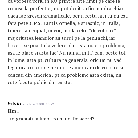
ca vorbesc/scriu in RO printre alte limbi pe care le
cunosc la perfectie , nu pot decit sa fiu mindra chiar
daca fac greseli gramaticale, per il restu nici tu nu esti
fara pete!!! P.S. Tanti Cornelia, e strasnic, in Italia,
tinereii au copiat, in cor, moda celor ”de culoare”:
majoritatea jeansilor au turul pe la genunchi, iar
boxerii se poarta la vedere, dar asta nu e o problema,
asa le place si asta fac" Nu numai in IT. cam peste tot
in lume, asta pt. cultura ta generala, oricum nu vad
legatura cu probleme dintre americani de culoare si
caucasi din america , pt.ca probleme asta exista, nu
este facuta public dar exista!
Silvia
pe 7 Nov 2008, 03:52
Hm..
..in gramatica limbii romane. De acord?