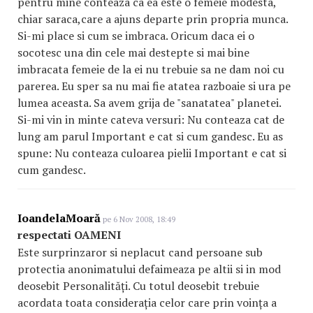
pentru mine conteaza ca ea este o femeie modesta,
chiar saraca,care a ajuns departe prin propria munca.
Si-mi place si cum se imbraca. Oricum daca ei o
socotesc una din cele mai destepte si mai bine
imbracata femeie de la ei nu trebuie sa ne dam noi cu
parerea. Eu sper sa nu mai fie atatea razboaie si ura pe
lumea aceasta. Sa avem grija de "sanatatea" planetei.
Si-mi vin in minte cateva versuri: Nu conteaza cat de
lung am parul Important e cat si cum gandesc. Eu as
spune: Nu conteaza culoarea pielii Important e cat si
cum gandesc.
IoandelaMoară
pe 6 Nov 2008, 18:49
respectati OAMENI
Este surprinzaror si neplacut cand persoane sub
protectia anonimatului defaimeaza pe altii si in mod
deosebit Personalități. Cu totul deosebit trebuie
acordata toata considerația celor care prin voința a