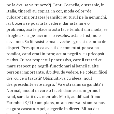
pe la dvs, sa va ruineze?J Tanti Cornelia, e strasnic, in
Italia, tinereii au copiat, in cor, moda celor ”de
culoare”: majoritatea jeansilor au turul pe la genunchi,
iar boxerii se poarta la vedere, dar asta nu e o
problema, asa le place si asta face tendinta in moda; se
drogheaza si pe-aici intr-o veselie.. asta e trist, nu e
ceva nou. Sa fii rasist e boala veche - grea si deamna de
dispret. Presupun ca aveati de comentat pe seama
romilor, cand erati in tara; acum negrii s-au pricopsit
cu dvs. Cu tot respectul pentru dvs, care ii tratati cu
mare respect pe negrii-functionari ai bancii si alte
persona importante, d.p.dvs. de vedere. Pe colegii fiicei
dvs. cu ce ii tratati? Obisnuiti-va cu ideea: noul
dvs.presedinte este negru. “Va e strasnic sa ganditi”?
Normal, modul in care o faceti dauneaza, in primul
rand, sanatatii dvs. mentale. Marti, au difuzat filmul
Farenheit 9/11 : am plans, m-am enervat si am ramas
cu gura cascata. Apoi, alegerile in direct. Mi-au dat