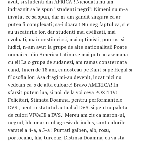
avut, si studenti din AFRICA ! Niciodata nu am
indraznit sa le spun " studenti negri"! Nimeni nu m-a
invatat ce sa spun, dar m-am gandit singura ca ar
putea fi complexati; sa-i doara ! Nu neg faptul ca, si ei
au uscaturile lor, dar studenti mai civilizati, mai
evoluati, mai constiinciosi, mai optimisti, pontosi si
ludici, n-am avut la grupe de alte nationalitai! Poate
numai cei din America Latina se mai puteau asemana
cu ei! La o grupa de sudanezi, am ramas consternata
cand, tineri de 18 ani, cunosteau pe Kant si pe Hegal si
filosofia lor! Asa dragi mi-au devenit, incat nici nu
vedeam ca-s de alta culoare! Bravo AMERICA! In
sfarsit putem lua, si noi, de la voi ceva POZITIV!
Felicitari, Stimata Doamna, pentru performantele
DVS., pentru statutul actual al DVS. si pentru paleta
de culori VIVACE a DVS.! Mereu am zis ca maron-ul,
negrul, bleumarin-ul agresiv de inchis, sunt culorile
varstei a 4-a, a 5-a ! Purtati galben, alb, rosu,
portocaliu, lila, turcoaz, Distinsa Doamna, ca va sta