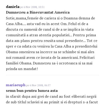
daniela
pe 6 Nov 2008, 10:51
Dumnezeu a Binecuvantat America
Sotie,mama,femeie de cariera si o Doamna demna de
Casa Alba.... asta vad eu in acest Om. Felul ei de a
discuta cu oamenii de rand si de a se implica in viata
comunitatii a atras atentia populatiei... Pentru prima
data am plans pentru reusita unui presedinte... Tot ce
sper e ca odata cu venirea la Casa Alba a presedintelui
Obama omenirea sa incerce sa se schimbe si mai ales
noi romanii avem ce invata de la americani. Felicitari
familiei Obama. Dumnezeu sa-i ocroteasca si sa mai
prinda un mandat!
mariaeuph
pe 6 Nov 2008, 06:57
semn bun pentru lumea asta
in sfarsit dupa ani grei de cand au fost eliberati negrii
de sub titlul sclaviei si au primit si ei drepturi s-a facut