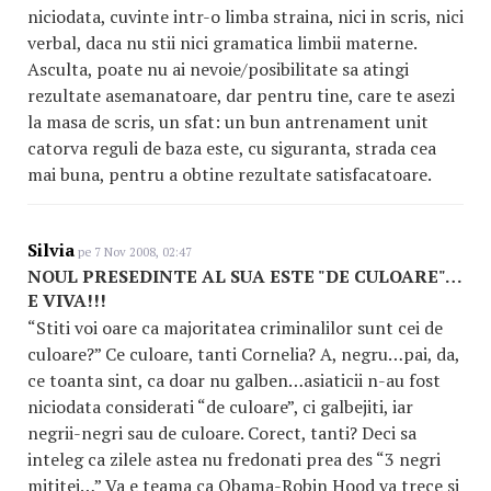
niciodata, cuvinte intr-o limba straina, nici in scris, nici
verbal, daca nu stii nici gramatica limbii materne.
Asculta, poate nu ai nevoie/posibilitate sa atingi
rezultate asemanatoare, dar pentru tine, care te asezi
la masa de scris, un sfat: un bun antrenament unit
catorva reguli de baza este, cu siguranta, strada cea
mai buna, pentru a obtine rezultate satisfacatoare.
Silvia
pe 7 Nov 2008, 02:47
NOUL PRESEDINTE AL SUA ESTE "DE CULOARE"…
E VIVA!!!
“Stiti voi oare ca majoritatea criminalilor sunt cei de
culoare?” Ce culoare, tanti Cornelia? A, negru…pai, da,
ce toanta sint, ca doar nu galben…asiaticii n-au fost
niciodata considerati “de culoare”, ci galbejiti, iar
negrii-negri sau de culoare. Corect, tanti? Deci sa
inteleg ca zilele astea nu fredonati prea des “3 negri
mititei…” Va e teama ca Obama-Robin Hood va trece si