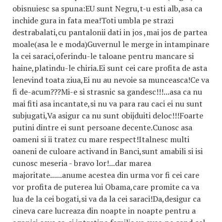
obisnuiesc sa spuna:EU sunt Negru,t-u esti alb,asa ca
inchide gura in fata mea!Toti umbla pe strazi
destrabalati,cu pantalonii dati in jos ,mai jos de partea
moale(asa le e moda)Guvernul le merge in intampinare
la cei saraci,oferindu-le taloane pentru mancare si
haine,platindu-le chiria.Ei sunt cei care profita de asta
lenevind toata ziua,Ei nu au nevoie sa munceasca!Ce va
fi de-acum???Mi-e si strasnic sa gandesc!!!...asa ca nu
mai fiti asa incantate,si nu va para rau caci ei nu sunt
subjugati,Va asigur ca nu sunt obijduiti deloc!!!Foarte
putini dintre ei sunt persoane decente.Cunosc asa
oameni si ii tratez cu mare respect!Italnesc multi
oaneni de culoare activand in Banci,sunt amabili si isi
cunosc meseria - bravo lor!...dar marea
majoritate......anume acestea din urma vor fi cei care
vor profita de puterea lui Obama,care promite ca va
lua de la cei bogati,si va da la cei saraci!Da,desigur ca
cineva care lucreaza din noapte in noapte pentru a