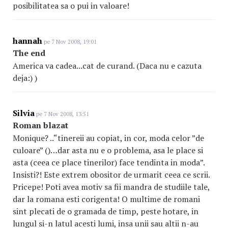
posibilitatea sa o pui in valoare!
hannah
pe 7 Nov 2008, 19:01
The end
America va cadea...cat de curand. (Daca nu e cazuta
deja:) )
Silvia
pe 7 Nov 2008, 13:51
Roman blazat
Monique? ..“tinereii au copiat, in cor, moda celor ”de
culoare” ()…dar asta nu e o problema, asa le place si
asta (ceea ce place tinerilor) face tendinta in moda”.
Insisti?! Este extrem obositor de urmarit ceea ce scrii.
Pricepe! Poti avea motiv sa fii mandra de studiile tale,
dar la romana esti corigenta! O multime de romani
sint plecati de o gramada de timp, peste hotare, in
lungul si-n latul acesti lumi, insa unii sau altii n-au