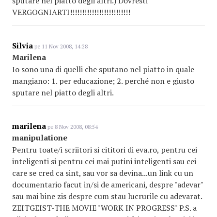
sputare nel piatto degli altri.) Dovresti
VERGOGNIARTI!!!!!!!!!!!!!!!!!!!!!!!!!
Silvia
pe 11 Nov 2008, 14:28
Marilena
Io sono una di quelli che sputano nel piatto in quale
mangiano: 1. per educazione; 2. perché non e giusto
sputare nel piatto degli altri.
marilena
pe 8 Nov 2008, 08:54
manipulatione
Pentru toate/i scriitori si cititori di eva.ro, pentru cei
inteligenti si pentru cei mai putini inteligenti sau cei
care se cred ca sint, sau vor sa devina...un link cu un
documentario facut in/si de americani, despre "adevar"
sau mai bine zis despre cum stau lucrurile cu adevarat.
ZEITGEIST-THE MOVIE "WORK IN PROGRESS" P.S. a