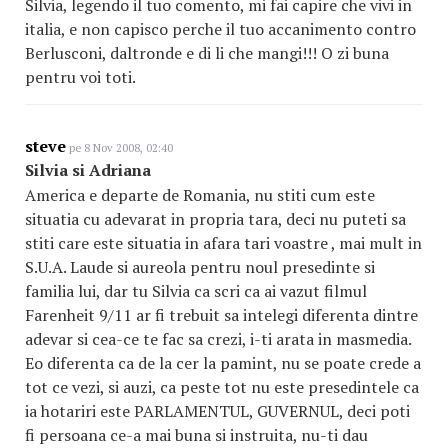
Silvia, legendo il tuo comento, mi fai capire che vivi in
italia, e non capisco perche il tuo accanimento contro
Berlusconi, daltronde e di li che mangi!!! O zi buna
pentru voi toti.
steve
pe 8 Nov 2008, 02:40
Silvia si Adriana
America e departe de Romania, nu stiti cum este
situatia cu adevarat in propria tara, deci nu puteti sa
stiti care este situatia in afara tari voastre , mai mult in
S.U.A. Laude si aureola pentru noul presedinte si
familia lui, dar tu Silvia ca scri ca ai vazut filmul
Farenheit 9/11 ar fi trebuit sa intelegi diferenta dintre
adevar si cea-ce te fac sa crezi, i-ti arata in masmedia.
Eo diferenta ca de la cer la pamint, nu se poate crede a
tot ce vezi, si auzi, ca peste tot nu este presedintele ca
ia hotariri este PARLAMENTUL, GUVERNUL, deci poti
fi persoana ce-a mai buna si instruita, nu-ti dau