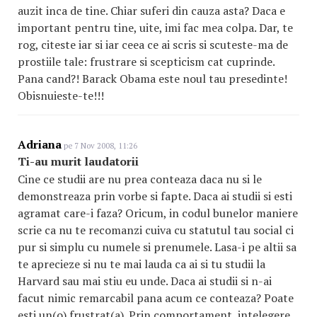
auzit inca de tine. Chiar suferi din cauza asta? Daca e
important pentru tine, uite, imi fac mea colpa. Dar, te
rog, citeste iar si iar ceea ce ai scris si scuteste-ma de
prostiile tale: frustrare si scepticism cat cuprinde.
Pana cand?! Barack Obama este noul tau presedinte!
Obisnuieste-te!!!
Adriana
pe 7 Nov 2008, 11:26
Ti-au murit laudatorii
Cine ce studii are nu prea conteaza daca nu si le
demonstreaza prin vorbe si fapte. Daca ai studii si esti
agramat care-i faza? Oricum, in codul bunelor maniere
scrie ca nu te recomanzi cuiva cu statutul tau social ci
pur si simplu cu numele si prenumele. Lasa-i pe altii sa
te aprecieze si nu te mai lauda ca ai si tu studii la
Harvard sau mai stiu eu unde. Daca ai studii si n-ai
facut nimic remarcabil pana acum ce conteaza? Poate
esti un(o) frustrat(a). Prin comportament, intelegere