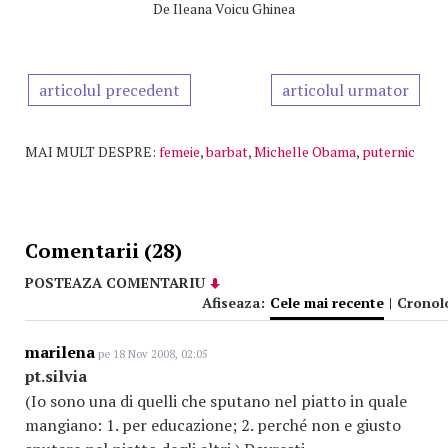
De
Ileana Voicu Ghinea
articolul precedent
articolul urmator
MAI MULT DESPRE:
femeie
,
barbat
,
Michelle Obama
,
puternic
Comentarii (28)
POSTEAZA COMENTARIU
Afiseaza:
Cele mai recente
|
Cronol
marilena
pe 18 Nov 2008, 02:05
pt.silvia
(Io sono una di quelli che sputano nel piatto in quale
mangiano: 1. per educazione; 2. perché non e giusto