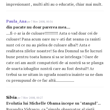
impresionant , multi alti au o educatie, chiar mai mult.
Paula_Ana
pe 7 Nov 2008, 00:56
din pacate nu doar parerea mea....
....fi-r-ar ia de culoare!!!!!!!!!!! Asta o vad doar cei de
culoare! Pana acum oare nu v-ati dat seama ca rasisti
sunt cei ce nu au pielea de culoare alba?! Asta e
realitatea zilelor noastre! Sa dea Domnul sa fie lucruri
bune pentru toata lumea si sa se inteleaga ! Oare de
cate ori am auzit compatrioti de-ai nostrii sa se planga
de soarta iobagilor nostrii care au fost destui?! Ar
trebui sa ne uitam in ograda noastra inainte sa ne dam
cu presupusul de ce fac altii...................
Silvia
pe 7 Nov 2008, 00:27
Evolutia lui Michelle Obama incepe su "stangul"...
Ruxandra Vidrascu, ca “simplu observator al vietii