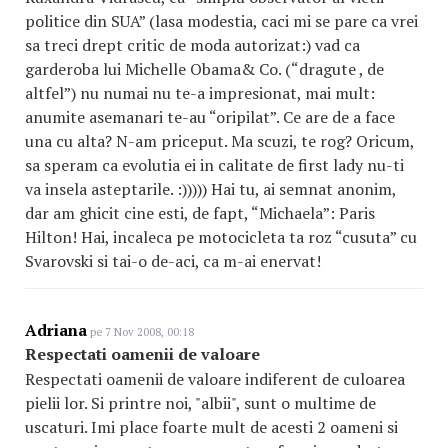
politice din SUA” (lasa modestia, caci mi se pare ca vrei
sa treci drept critic de moda autorizat:) vad ca
garderoba lui Michelle Obama& Co. (“dragute , de
altfel”) nu numai nu te-a impresionat, mai mult:
anumite asemanari te-au “oripilat”. Ce are de a face
una cu alta? N-am priceput. Ma scuzi, te rog? Oricum,
sa speram ca evolutia ei in calitate de first lady nu-ti
va insela asteptarile. :))))) Hai tu, ai semnat anonim,
dar am ghicit cine esti, de fapt, “Michaela”: Paris
Hilton! Hai, incaleca pe motocicleta ta roz “cusuta” cu
Svarovski si tai-o de-aci, ca m-ai enervat!
Adriana
pe 7 Nov 2008, 00:18
Respectati oamenii de valoare
Respectati oamenii de valoare indiferent de culoarea
pielii lor. Si printre noi, "albii", sunt o multime de
uscaturi. Imi place foarte mult de acesti 2 oameni si