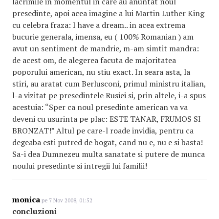
lacrimile in momentul in care au anuntat noul
presedinte, apoi acea imagine a lui Martin Luther King
cu celebra fraza: I have a dream.. in acea extrema
bucurie generala, imensa, eu ( 100% Romanian ) am
avut un sentiment de mandrie, m-am simtit mandra:
de acest om, de alegerea facuta de majoritatea
poporului american, nu stiu exact. In seara asta, la
stiri, au aratat cum Berlusconi, primul ministru italian,
l-a vizitat pe presedintele Rusiei si, prin altele, i-a spus
acestuia: “Sper ca noul presedinte american va va
deveni cu usurinta pe plac: ESTE TANAR, FRUMOS SI
BRONZAT!” Altul pe care-l roade invidia, pentru ca
degeaba esti putred de bogat, cand nu e, nu e si basta!
Sa-i dea Dumnezeu multa sanatate si putere de munca
noului presedinte si intregii lui familii!
monica
pe 7 Nov 2008, 01:52
concluzioni