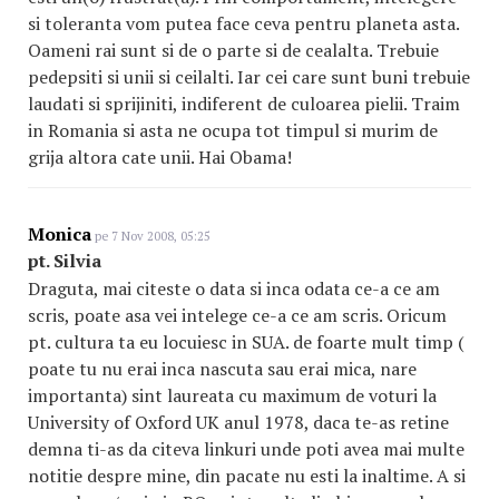
si toleranta vom putea face ceva pentru planeta asta.
Oameni rai sunt si de o parte si de cealalta. Trebuie
pedepsiti si unii si ceilalti. Iar cei care sunt buni trebuie
laudati si sprijiniti, indiferent de culoarea pielii. Traim
in Romania si asta ne ocupa tot timpul si murim de
grija altora cate unii. Hai Obama!
Monica
pe 7 Nov 2008, 05:25
pt. Silvia
Draguta, mai citeste o data si inca odata ce-a ce am
scris, poate asa vei intelege ce-a ce am scris. Oricum
pt. cultura ta eu locuiesc in SUA. de foarte mult timp (
poate tu nu erai inca nascuta sau erai mica, nare
importanta) sint laureata cu maximum de voturi la
University of Oxford UK anul 1978, daca te-as retine
demna ti-as da citeva linkuri unde poti avea mai multe
notitie despre mine, din pacate nu esti la inaltime. A si