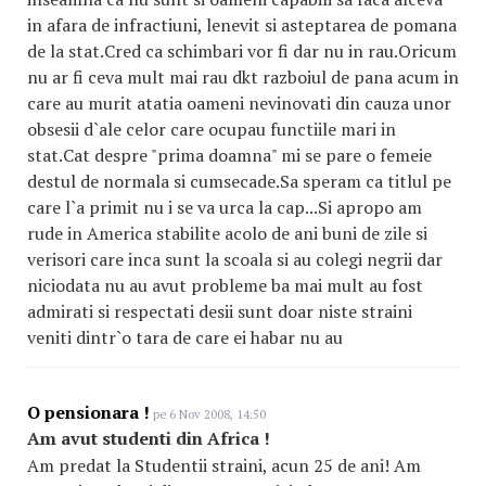
in afara de infractiuni, lenevit si asteptarea de pomana
de la stat.Cred ca schimbari vor fi dar nu in rau.Oricum
nu ar fi ceva mult mai rau dkt razboiul de pana acum in
care au murit atatia oameni nevinovati din cauza unor
obsesii d`ale celor care ocupau functiile mari in
stat.Cat despre "prima doamna" mi se pare o femeie
destul de normala si cumsecade.Sa speram ca titlul pe
care l`a primit nu i se va urca la cap...Si apropo am
rude in America stabilite acolo de ani buni de zile si
verisori care inca sunt la scoala si au colegi negrii dar
niciodata nu au avut probleme ba mai mult au fost
admirati si respectati desii sunt doar niste straini
veniti dintr`o tara de care ei habar nu au
O pensionara !
pe 6 Nov 2008, 14:50
Am avut studenti din Africa !
Am predat la Studentii straini, acun 25 de ani! Am