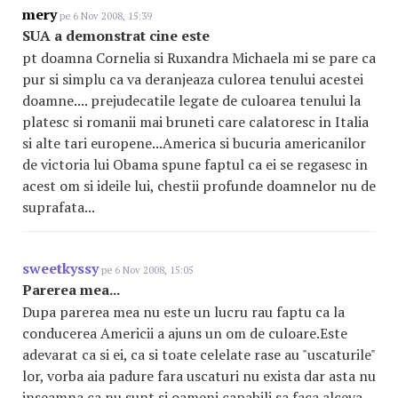
mery
pe 6 Nov 2008, 15:39
SUA a demonstrat cine este
pt doamna Cornelia si Ruxandra Michaela mi se pare ca
pur si simplu ca va deranjeaza culorea tenului acestei
doamne.... prejudecatile legate de culoarea tenului la
platesc si romanii mai bruneti care calatoresc in Italia
si alte tari europene...America si bucuria americanilor
de victoria lui Obama spune faptul ca ei se regasesc in
acest om si ideile lui, chestii profunde doamnelor nu de
suprafata...
sweetkyssy
pe 6 Nov 2008, 15:05
Parerea mea...
Dupa parerea mea nu este un lucru rau faptu ca la
conducerea Americii a ajuns un om de culoare.Este
adevarat ca si ei, ca si toate celelate rase au "uscaturile"
lor, vorba aia padure fara uscaturi nu exista dar asta nu
inseamna ca nu sunt si oameni capabili sa faca alceva