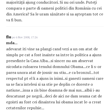
majorității ajung conducători. Si nu ori unde. Puteți
compara o parte di oameni politici din România cu cei
din America? Sa le uram sănătate si sa așteptam tot ce
va fi bun.
flu
pe 6 Nov 2008, 17:26
mda...
adevarat iti vine sa plangi cand vezi a un om atat de
simplu pe cat a fost inainte sa intre in politica a ajuns
presedinte la Casa Alba...si sincer nu am abservat
nicodata culoarea tenului domnului Obama...ce li s-or
parea unora atat de josnic nu stiu...e ca bronzul...tot
respectul pt el k a ajuns in inimi..si gasesti oameni care
sa se faca intelesi si sa stie pe deplin ce doreste o
natiune...insa a zis bine doamna de mai sus...albii i-au
descatusat pe negrii...deci de aici ne dam seama cat de
egoisti au fost cei dinaintea lui obama incat le-a creat
cetatenilor repulsie...