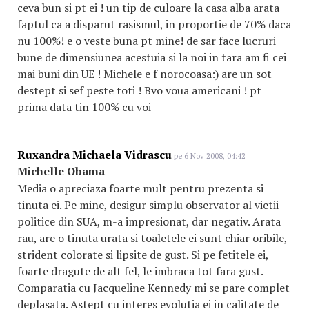
ceva bun si pt ei ! un tip de culoare la casa alba arata
faptul ca a disparut rasismul, in proportie de 70% daca
nu 100%! e o veste buna pt mine! de sar face lucruri
bune de dimensiunea acestuia si la noi in tara am fi cei
mai buni din UE ! Michele e f norocoasa:) are un sot
destept si sef peste toti ! Bvo voua americani ! pt
prima data tin 100% cu voi
Ruxandra Michaela Vidrascu
pe 6 Nov 2008, 04:42
Michelle Obama
Media o apreciaza foarte mult pentru prezenta si
tinuta ei. Pe mine, desigur simplu observator al vietii
politice din SUA, m-a impresionat, dar negativ. Arata
rau, are o tinuta urata si toaletele ei sunt chiar oribile,
strident colorate si lipsite de gust. Si pe fetitele ei,
foarte dragute de alt fel, le imbraca tot fara gust.
Comparatia cu Jacqueline Kennedy mi se pare complet
deplasata. Astept cu interes evolutia ei in calitate de