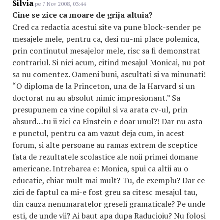
Silvia
pe 7 Nov 2008, 03:44
Cine se zice ca moare de grija altuia?
Cred ca redactia acestui site va pune block-sender pe
mesajele mele, pentru ca, desi nu-mi place polemica,
prin continutul mesajelor mele, risc sa fi demonstrat
contrariul. Si nici acum, citind mesajul Monicai, nu pot
sa nu comentez. Oameni buni, ascultati si va minunati!
“O diploma de la Princeton, una de la Harvard si un
doctorat nu au absolut nimic impresionant.” Sa
presupunem ca vine copilul si va arata cv-ul, prin
absurd…tu ii zici ca Einstein e doar unul?! Dar nu asta
e punctul, pentru ca am vazut deja cum, in acest
forum, si alte persoane au ramas extrem de sceptice
fata de rezultatele scolastice ale noii primei domane
americane. Intrebarea e: Monica, spui ca altii au o
educatie, chiar mult mai mult? Tu, de exemplu? Dar ce
zici de faptul ca mi-e fost greu sa citesc mesajul tau,
din cauza nenumaratelor greseli gramaticale? Pe unde
esti, de unde vii? Ai baut apa dupa Raducioiu? Nu folosi