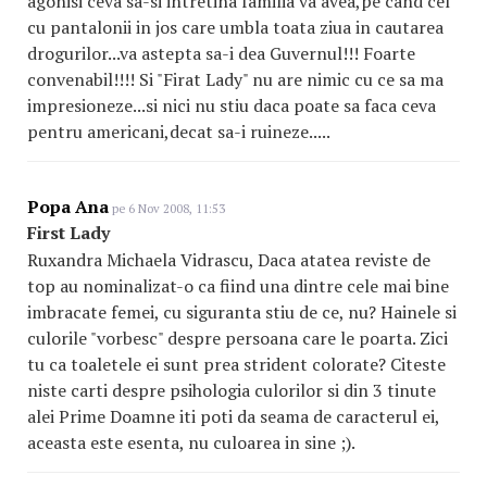
agonisi ceva sa-si intretina familia va avea,pe cand cel
cu pantalonii in jos care umbla toata ziua in cautarea
drogurilor...va astepta sa-i dea Guvernul!!! Foarte
convenabil!!!! Si "Firat Lady" nu are nimic cu ce sa ma
impresioneze...si nici nu stiu daca poate sa faca ceva
pentru americani,decat sa-i ruineze.....
Popa Ana
pe 6 Nov 2008, 11:53
First Lady
Ruxandra Michaela Vidrascu, Daca atatea reviste de
top au nominalizat-o ca fiind una dintre cele mai bine
imbracate femei, cu siguranta stiu de ce, nu? Hainele si
culorile "vorbesc" despre persoana care le poarta. Zici
tu ca toaletele ei sunt prea strident colorate? Citeste
niste carti despre psihologia culorilor si din 3 tinute
alei Prime Doamne iti poti da seama de caracterul ei,
aceasta este esenta, nu culoarea in sine ;).