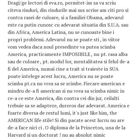
Dragi/ge lectori di eva.ro, permitet-im sa va scriu
citeva rinduri, din rindurile mai sus scrise am citi pro si
contra rasei de culoare, si a familiei Obama, adevarul
este ca putin cunosc cu adevarat situatia din S.U.A. sau
din Africa, America Latina, nu se cunoaste bine i
propri problemi. Adevarul nu se poate sti , in viitor
vom vedea daca noul presedinte va putea scimba
America, practicamente IMPOSIBILE , nu pt. rasa alba
sau de culoare , pt. modul lor, mentalitatea si felul de-a
fi del America, numai cine a trait si traieste in SUA
poate intelege acest lucru, America nu se poate
scimba pt.ca nu vrea sa se scimbe. Fiecare american e
mindru de-a fi american si nu vrea sa scimba nimic in
ce-a ce este America, din contra cei din jur, ceilalti
trebuie sa se adapteze, dureros dar adevarat. America e
foarte diversa de restul lumi, it's just like him, the
AMERICAN life stile! Si din pacate acest lucru nu are
de-a face nici ci . O diploma de la Princeton, una de la
Harvard si un doctorat ! nu au absolut nimic