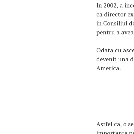
In 2002, a inc
ca director ex
in Consiliul 
pentru a avea 
Odata cu ascen
devenit una d
America.
Astfel ca, o s
importante pe