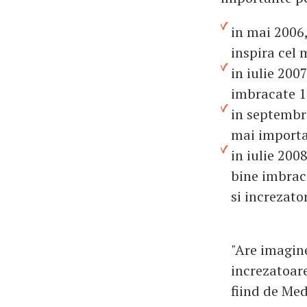
in mai 2006,
inspira cel 
in iulie 200
imbracate 1
in septembri
mai importa
in iulie 200
bine imbraca
si increzato
"Are imagine
increzatoare.
fiind de Med