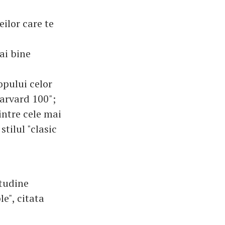
eilor care te
mai bine
opului celor
arvard 100";
intre cele mai
tilul "clasic
itudine
le", citata