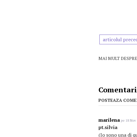
articolul prece
MAI MULT DESPRE
Comentarii
POSTEAZA COME
marilena
pe 18 Nov 
pt.silvia
(Io sono una di q