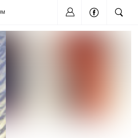
Nu ai cont?
Inregistreaza-
UM