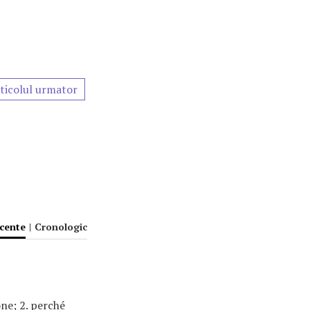
ticolul urmator
ecente
|
Cronologic
one; 2. perché