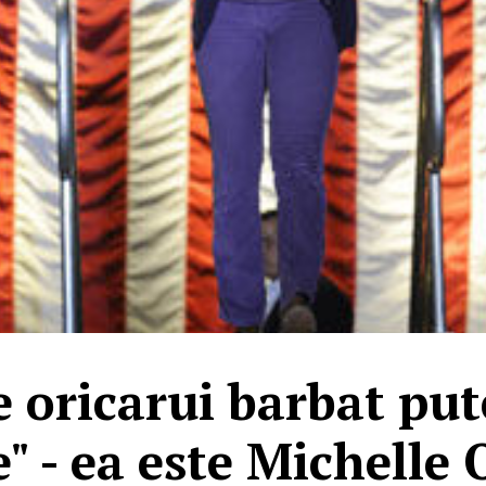
e oricarui barbat put
" - ea este Michell