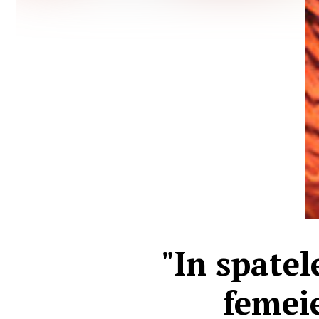
"In spatel
femeie