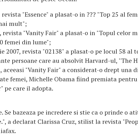
 revista "Essence" a plasat-o in ??? "Top 25 al fem
mai mult";
7, revista "Vanity Fair" a plasat-o in "Topul celor 
0 femei din lume";
e 2007, revista "02138" a plasat-o pe locul 58 al t
nte persoane care au absolvit Harvard-ul, "The H
8, aceeasi "Vanity Fair" a considerat-o drept una d
te femei, Michelle Obama fiind premiata pentru s
r" pe care il adopta.
. Se bazeaza pe incredere si stie ca o prinde o at
", a declarat Clarissa Cruz, stilist la revista "Peop
iafax.