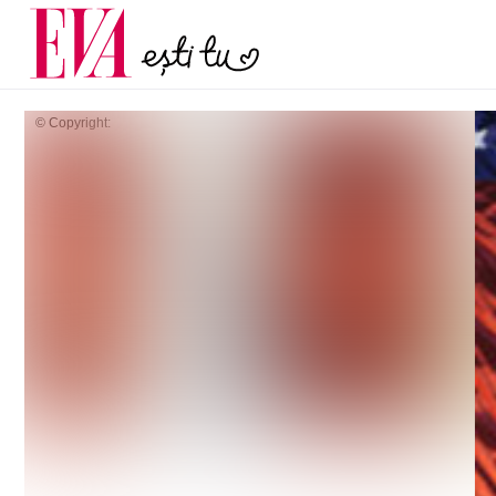
menopauză și când ar t
Carieră
la medic
Actualitate
© Copyright: