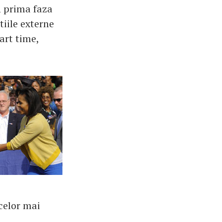
in prima faza
tiile externe
art time,
 celor mai