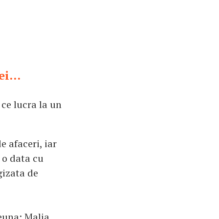
i...
 ce lucra la un
e afaceri, iar
c o data cu
gizata de
reuna: Malia