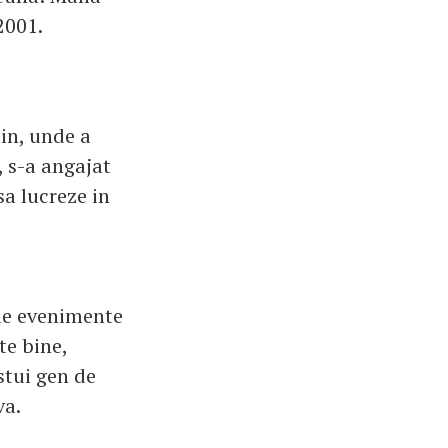
2001.
tin, unde a
, s-a angajat
sa lucreze in
 de evenimente
te bine,
stui gen de
va.