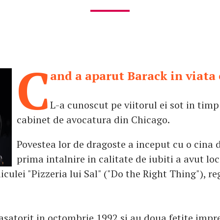
C
and a aparut Barack in viata e
L-a cunoscut pe viitorul ei sot in timp
cabinet de avocatura din Chicago.
Povestea lor de dragoste a inceput cu o cina d
prima intalnire in calitate de iubiti a avut lo
iculei "Pizzeria lui Sal" ("Do the Right Thing"), re
casatorit in octombrie 1992 si au doua fetite imp