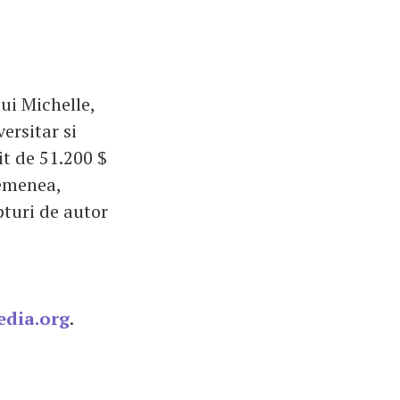
lui Michelle,
ersitar si
it de 51.200 $
emenea,
pturi de autor
edia.org
.