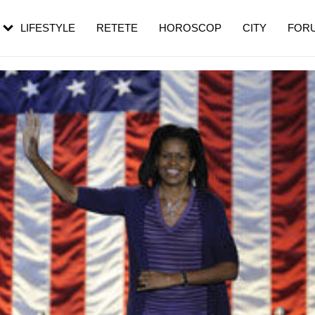
rebui să mergi
și 60 de ani. De ce te trezești mai des
pe măsură ce înaintezi în vârstă
LIFESTYLE
RETETE
HOROSCOP
CITY
FOR