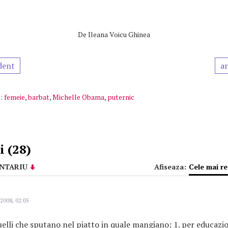
De
Ileana Voicu Ghinea
dent
ar
:
femeie
,
barbat
,
Michelle Obama
,
puternic
 (28)
NTARIU
Afiseaza:
Cele mai r
2008, 02:05
uelli che sputano nel piatto in quale mangiano: 1. per educazi