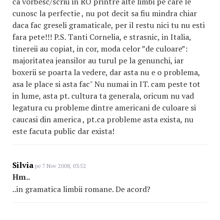
ca vorbesc/scriu in RO printre alte limbi pe care le
cunosc la perfectie , nu pot decit sa fiu mindra chiar
daca fac greseli gramaticale, per il restu nici tu nu esti
fara pete!!! P.S. Tanti Cornelia, e strasnic, in Italia,
tinereii au copiat, in cor, moda celor ”de culoare”:
majoritatea jeansilor au turul pe la genunchi, iar
boxerii se poarta la vedere, dar asta nu e o problema,
asa le place si asta fac" Nu numai in IT. cam peste tot
in lume, asta pt. cultura ta generala, oricum nu vad
legatura cu probleme dintre americani de culoare si
caucasi din america , pt.ca probleme asta exista, nu
este facuta public dar exista!
Silvia
pe 7 Nov 2008, 03:52
Hm..
..in gramatica limbii romane. De acord?