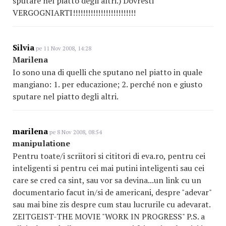
sputare nel piatto degli altri.) Dovresti
VERGOGNIARTI!!!!!!!!!!!!!!!!!!!!!!!!!
Silvia
pe 11 Nov 2008, 14:28
Marilena
Io sono una di quelli che sputano nel piatto in quale
mangiano: 1. per educazione; 2. perché non e giusto
sputare nel piatto degli altri.
marilena
pe 8 Nov 2008, 08:54
manipulatione
Pentru toate/i scriitori si cititori di eva.ro, pentru cei
inteligenti si pentru cei mai putini inteligenti sau cei
care se cred ca sint, sau vor sa devina...un link cu un
documentario facut in/si de americani, despre "adevar"
sau mai bine zis despre cum stau lucrurile cu adevarat.
ZEITGEIST-THE MOVIE "WORK IN PROGRESS" P.S. a