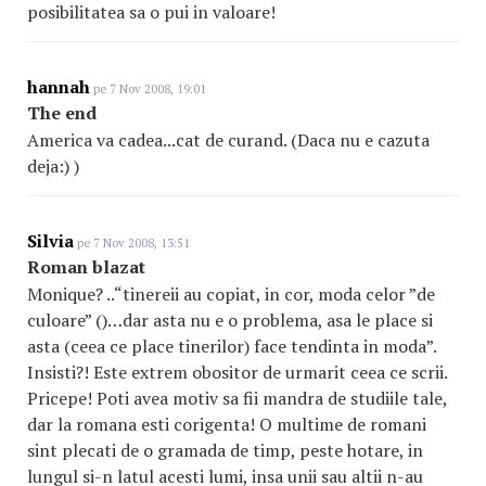
posibilitatea sa o pui in valoare!
hannah
pe 7 Nov 2008, 19:01
The end
America va cadea...cat de curand. (Daca nu e cazuta
deja:) )
Silvia
pe 7 Nov 2008, 13:51
Roman blazat
Monique? ..“tinereii au copiat, in cor, moda celor ”de
culoare” ()…dar asta nu e o problema, asa le place si
asta (ceea ce place tinerilor) face tendinta in moda”.
Insisti?! Este extrem obositor de urmarit ceea ce scrii.
Pricepe! Poti avea motiv sa fii mandra de studiile tale,
dar la romana esti corigenta! O multime de romani
sint plecati de o gramada de timp, peste hotare, in
lungul si-n latul acesti lumi, insa unii sau altii n-au