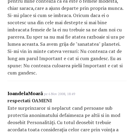
pentru mine conteaza ca ea este o femeie modesta,
chiar saraca,care a ajuns departe prin propria munca.
Si-mi place si cum se imbraca. Oricum daca ei o
socotesc una din cele mai destepte si mai bine
imbracata femeie de la ei nu trebuie sa ne dam noi cu
parerea. Eu sper sa nu mai fie atatea razboaie si ura pe
lumea aceasta. Sa avem grija de "sanatatea" planetei.
Si-mi vin in minte cateva versuri: Nu conteaza cat de
lung am parul Important e cat si cum gandesc. Eu as
spune: Nu conteaza culoarea pielii Important e cat si
cum gandesc.
IoandelaMoară
pe 6 Nov 2008, 18:49
respectati OAMENI
Este surprinzaror si neplacut cand persoane sub
protectia anonimatului defaimeaza pe altii si in mod
deosebit Personalități. Cu totul deosebit trebuie
acordata toata considerația celor care prin voința a