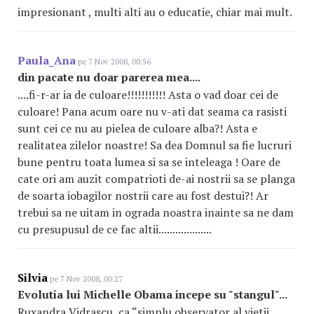
impresionant , multi alti au o educatie, chiar mai mult.
Paula_Ana
pe 7 Nov 2008, 00:56
din pacate nu doar parerea mea....
....fi-r-ar ia de culoare!!!!!!!!!!! Asta o vad doar cei de
culoare! Pana acum oare nu v-ati dat seama ca rasisti
sunt cei ce nu au pielea de culoare alba?! Asta e
realitatea zilelor noastre! Sa dea Domnul sa fie lucruri
bune pentru toata lumea si sa se inteleaga ! Oare de
cate ori am auzit compatrioti de-ai nostrii sa se planga
de soarta iobagilor nostrii care au fost destui?! Ar
trebui sa ne uitam in ograda noastra inainte sa ne dam
cu presupusul de ce fac altii...................
Silvia
pe 7 Nov 2008, 00:27
Evolutia lui Michelle Obama incepe su "stangul"...
Ruxandra Vidrascu, ca “simplu observator al vietii