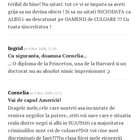
teribil de bine! Nu uitati: tot ce vi se imputa sa aveti
grija sa nu devina obicei ! Si sa nu uitati NICIODATA ca
ALBII i-au descatusat pe OAMENII de CULOARE !!! Cu
toata sinceritatea !
Ingrid
pe 6 Nov 2008, 12:49
Cu siguranta, doamna Cornelia...
... O diploma de la Princeton, una de la Harvard si un
doctorat nu au absolut nimic impresionant ;)
Cornelia
pe 6 Nov 2008, 12:21
Vai de capul Americii!
Dragele mele,cele care sunteti asa incantate de
venirea negrilor la putere...stiti voi oare care e situatia
reala dintre negri si albi in SUA?Stiti ca majoritatea
criminalilor sunt cei de culoare?Stit voi cine sunt
discriminati de fapt???In clasa fiicei mele ei(negrii)