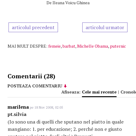
De
Ileana Voicu Ghinea
articolul precedent
articolul urmator
MAI MULT DESPRE:
femeie
,
barbat
,
Michelle Obama
,
puternic
Comentarii (28)
POSTEAZA COMENTARIU
Afiseaza:
Cele mai recente
|
Cronol
marilena
pe 18 Nov 2008, 02:05
pt.silvia
(Io sono una di quelli che sputano nel piatto in quale
mangiano: 1. per educazione; 2. perché non e giusto