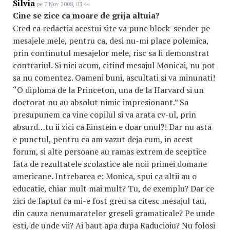
Silvia
pe 7 Nov 2008, 03:44
Cine se zice ca moare de grija altuia?
Cred ca redactia acestui site va pune block-sender pe
mesajele mele, pentru ca, desi nu-mi place polemica,
prin continutul mesajelor mele, risc sa fi demonstrat
contrariul. Si nici acum, citind mesajul Monicai, nu pot
sa nu comentez. Oameni buni, ascultati si va minunati!
“O diploma de la Princeton, una de la Harvard si un
doctorat nu au absolut nimic impresionant.” Sa
presupunem ca vine copilul si va arata cv-ul, prin
absurd…tu ii zici ca Einstein e doar unul?! Dar nu asta
e punctul, pentru ca am vazut deja cum, in acest
forum, si alte persoane au ramas extrem de sceptice
fata de rezultatele scolastice ale noii primei domane
americane. Intrebarea e: Monica, spui ca altii au o
educatie, chiar mult mai mult? Tu, de exemplu? Dar ce
zici de faptul ca mi-e fost greu sa citesc mesajul tau,
din cauza nenumaratelor greseli gramaticale? Pe unde
esti, de unde vii? Ai baut apa dupa Raducioiu? Nu folosi