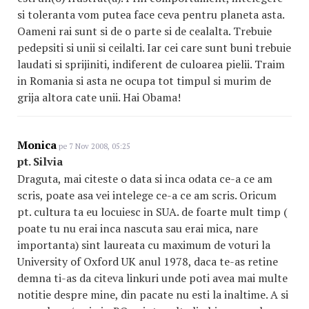
si toleranta vom putea face ceva pentru planeta asta.
Oameni rai sunt si de o parte si de cealalta. Trebuie
pedepsiti si unii si ceilalti. Iar cei care sunt buni trebuie
laudati si sprijiniti, indiferent de culoarea pielii. Traim
in Romania si asta ne ocupa tot timpul si murim de
grija altora cate unii. Hai Obama!
Monica
pe 7 Nov 2008, 05:25
pt. Silvia
Draguta, mai citeste o data si inca odata ce-a ce am
scris, poate asa vei intelege ce-a ce am scris. Oricum
pt. cultura ta eu locuiesc in SUA. de foarte mult timp (
poate tu nu erai inca nascuta sau erai mica, nare
importanta) sint laureata cu maximum de voturi la
University of Oxford UK anul 1978, daca te-as retine
demna ti-as da citeva linkuri unde poti avea mai multe
notitie despre mine, din pacate nu esti la inaltime. A si