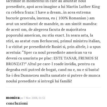
lacrimile in momentul in care au anuntat noul
presedinte, apoi acea imagine a lui Martin Luther King
cu celebra fraza: I have a dream.. in acea extrema
bucurie generala, imensa, eu ( 100% Romanian ) am
avut un sentiment de mandrie, m-am simtit mandra:
de acest om, de alegerea facuta de majoritatea
poporului american, nu stiu exact. In seara asta, la
stiri, au aratat cum Berlusconi, primul ministru italian,
l-a vizitat pe presedintele Rusiei si, prin altele, i-a spus
acestuia: “Sper ca noul presedinte american va va
deveni cu usurinta pe plac: ESTE TANAR, FRUMOS SI
BRONZAT!” Altul pe care-l roade invidia, pentru ca
degeaba esti putred de bogat, cand nu e, nu e si basta!
Sa-i dea Dumnezeu multa sanatate si putere de munca
noului presedinte si intregii lui familii!
monica
pe 7 Nov 2008, 01:52
concluzioni