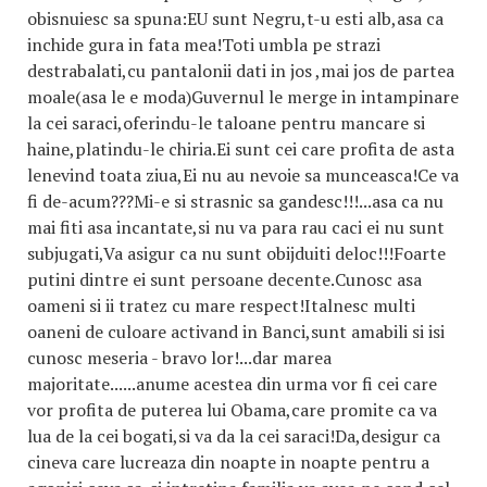
obisnuiesc sa spuna:EU sunt Negru,t-u esti alb,asa ca
inchide gura in fata mea!Toti umbla pe strazi
destrabalati,cu pantalonii dati in jos ,mai jos de partea
moale(asa le e moda)Guvernul le merge in intampinare
la cei saraci,oferindu-le taloane pentru mancare si
haine,platindu-le chiria.Ei sunt cei care profita de asta
lenevind toata ziua,Ei nu au nevoie sa munceasca!Ce va
fi de-acum???Mi-e si strasnic sa gandesc!!!...asa ca nu
mai fiti asa incantate,si nu va para rau caci ei nu sunt
subjugati,Va asigur ca nu sunt obijduiti deloc!!!Foarte
putini dintre ei sunt persoane decente.Cunosc asa
oameni si ii tratez cu mare respect!Italnesc multi
oaneni de culoare activand in Banci,sunt amabili si isi
cunosc meseria - bravo lor!...dar marea
majoritate......anume acestea din urma vor fi cei care
vor profita de puterea lui Obama,care promite ca va
lua de la cei bogati,si va da la cei saraci!Da,desigur ca
cineva care lucreaza din noapte in noapte pentru a