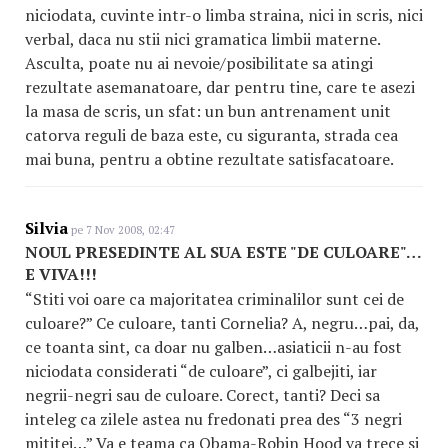
niciodata, cuvinte intr-o limba straina, nici in scris, nici
verbal, daca nu stii nici gramatica limbii materne.
Asculta, poate nu ai nevoie/posibilitate sa atingi
rezultate asemanatoare, dar pentru tine, care te asezi
la masa de scris, un sfat: un bun antrenament unit
catorva reguli de baza este, cu siguranta, strada cea
mai buna, pentru a obtine rezultate satisfacatoare.
Silvia
pe 7 Nov 2008, 02:47
NOUL PRESEDINTE AL SUA ESTE "DE CULOARE"…
E VIVA!!!
“Stiti voi oare ca majoritatea criminalilor sunt cei de
culoare?” Ce culoare, tanti Cornelia? A, negru…pai, da,
ce toanta sint, ca doar nu galben…asiaticii n-au fost
niciodata considerati “de culoare”, ci galbejiti, iar
negrii-negri sau de culoare. Corect, tanti? Deci sa
inteleg ca zilele astea nu fredonati prea des “3 negri
mititei…” Va e teama ca Obama-Robin Hood va trece si