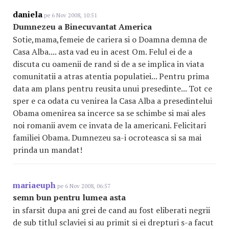
daniela
pe 6 Nov 2008, 10:51
Dumnezeu a Binecuvantat America
Sotie,mama,femeie de cariera si o Doamna demna de
Casa Alba.... asta vad eu in acest Om. Felul ei de a
discuta cu oamenii de rand si de a se implica in viata
comunitatii a atras atentia populatiei... Pentru prima
data am plans pentru reusita unui presedinte... Tot ce
sper e ca odata cu venirea la Casa Alba a presedintelui
Obama omenirea sa incerce sa se schimbe si mai ales
noi romanii avem ce invata de la americani. Felicitari
familiei Obama. Dumnezeu sa-i ocroteasca si sa mai
prinda un mandat!
mariaeuph
pe 6 Nov 2008, 06:57
semn bun pentru lumea asta
in sfarsit dupa ani grei de cand au fost eliberati negrii
de sub titlul sclaviei si au primit si ei drepturi s-a facut