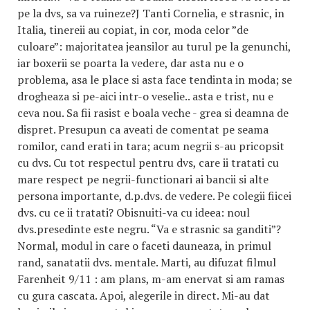
pe la dvs, sa va ruineze?J Tanti Cornelia, e strasnic, in
Italia, tinereii au copiat, in cor, moda celor ”de
culoare”: majoritatea jeansilor au turul pe la genunchi,
iar boxerii se poarta la vedere, dar asta nu e o
problema, asa le place si asta face tendinta in moda; se
drogheaza si pe-aici intr-o veselie.. asta e trist, nu e
ceva nou. Sa fii rasist e boala veche - grea si deamna de
dispret. Presupun ca aveati de comentat pe seama
romilor, cand erati in tara; acum negrii s-au pricopsit
cu dvs. Cu tot respectul pentru dvs, care ii tratati cu
mare respect pe negrii-functionari ai bancii si alte
persona importante, d.p.dvs. de vedere. Pe colegii fiicei
dvs. cu ce ii tratati? Obisnuiti-va cu ideea: noul
dvs.presedinte este negru. “Va e strasnic sa ganditi”?
Normal, modul in care o faceti dauneaza, in primul
rand, sanatatii dvs. mentale. Marti, au difuzat filmul
Farenheit 9/11 : am plans, m-am enervat si am ramas
cu gura cascata. Apoi, alegerile in direct. Mi-au dat