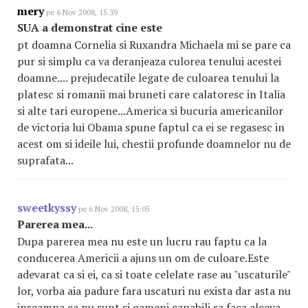
mery
pe 6 Nov 2008, 15:39
SUA a demonstrat cine este
pt doamna Cornelia si Ruxandra Michaela mi se pare ca
pur si simplu ca va deranjeaza culorea tenului acestei
doamne.... prejudecatile legate de culoarea tenului la
platesc si romanii mai bruneti care calatoresc in Italia
si alte tari europene...America si bucuria americanilor
de victoria lui Obama spune faptul ca ei se regasesc in
acest om si ideile lui, chestii profunde doamnelor nu de
suprafata...
sweetkyssy
pe 6 Nov 2008, 15:05
Parerea mea...
Dupa parerea mea nu este un lucru rau faptu ca la
conducerea Americii a ajuns un om de culoare.Este
adevarat ca si ei, ca si toate celelate rase au "uscaturile"
lor, vorba aia padure fara uscaturi nu exista dar asta nu
inseamna ca nu sunt si oameni capabili sa faca alceva