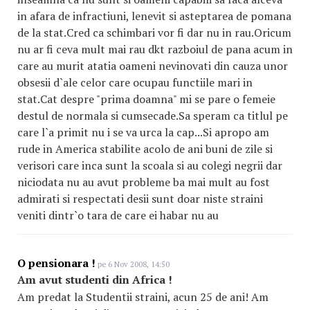
in afara de infractiuni, lenevit si asteptarea de pomana
de la stat.Cred ca schimbari vor fi dar nu in rau.Oricum
nu ar fi ceva mult mai rau dkt razboiul de pana acum in
care au murit atatia oameni nevinovati din cauza unor
obsesii d`ale celor care ocupau functiile mari in
stat.Cat despre "prima doamna" mi se pare o femeie
destul de normala si cumsecade.Sa speram ca titlul pe
care l`a primit nu i se va urca la cap...Si apropo am
rude in America stabilite acolo de ani buni de zile si
verisori care inca sunt la scoala si au colegi negrii dar
niciodata nu au avut probleme ba mai mult au fost
admirati si respectati desii sunt doar niste straini
veniti dintr`o tara de care ei habar nu au
O pensionara !
pe 6 Nov 2008, 14:50
Am avut studenti din Africa !
Am predat la Studentii straini, acun 25 de ani! Am