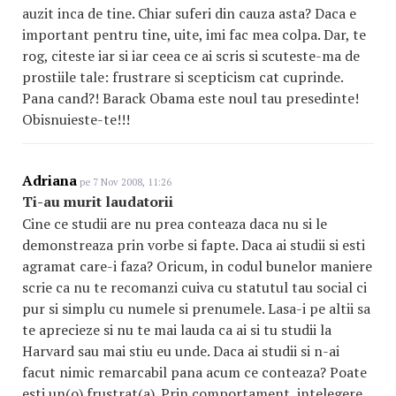
auzit inca de tine. Chiar suferi din cauza asta? Daca e
important pentru tine, uite, imi fac mea colpa. Dar, te
rog, citeste iar si iar ceea ce ai scris si scuteste-ma de
prostiile tale: frustrare si scepticism cat cuprinde.
Pana cand?! Barack Obama este noul tau presedinte!
Obisnuieste-te!!!
Adriana
pe 7 Nov 2008, 11:26
Ti-au murit laudatorii
Cine ce studii are nu prea conteaza daca nu si le
demonstreaza prin vorbe si fapte. Daca ai studii si esti
agramat care-i faza? Oricum, in codul bunelor maniere
scrie ca nu te recomanzi cuiva cu statutul tau social ci
pur si simplu cu numele si prenumele. Lasa-i pe altii sa
te aprecieze si nu te mai lauda ca ai si tu studii la
Harvard sau mai stiu eu unde. Daca ai studii si n-ai
facut nimic remarcabil pana acum ce conteaza? Poate
esti un(o) frustrat(a). Prin comportament, intelegere