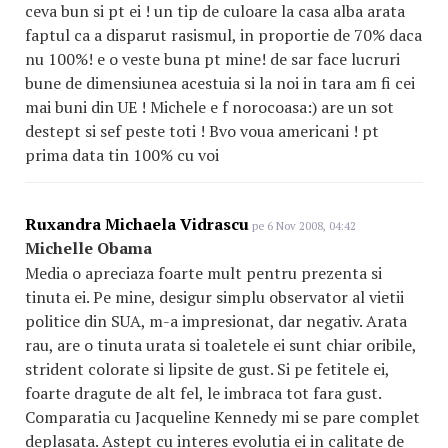
ceva bun si pt ei ! un tip de culoare la casa alba arata
faptul ca a disparut rasismul, in proportie de 70% daca
nu 100%! e o veste buna pt mine! de sar face lucruri
bune de dimensiunea acestuia si la noi in tara am fi cei
mai buni din UE ! Michele e f norocoasa:) are un sot
destept si sef peste toti ! Bvo voua americani ! pt
prima data tin 100% cu voi
Ruxandra Michaela Vidrascu
pe 6 Nov 2008, 04:42
Michelle Obama
Media o apreciaza foarte mult pentru prezenta si
tinuta ei. Pe mine, desigur simplu observator al vietii
politice din SUA, m-a impresionat, dar negativ. Arata
rau, are o tinuta urata si toaletele ei sunt chiar oribile,
strident colorate si lipsite de gust. Si pe fetitele ei,
foarte dragute de alt fel, le imbraca tot fara gust.
Comparatia cu Jacqueline Kennedy mi se pare complet
deplasata. Astept cu interes evolutia ei in calitate de