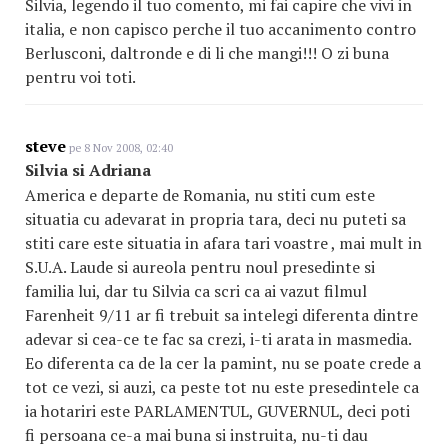
Silvia, legendo il tuo comento, mi fai capire che vivi in
italia, e non capisco perche il tuo accanimento contro
Berlusconi, daltronde e di li che mangi!!! O zi buna
pentru voi toti.
steve
pe 8 Nov 2008, 02:40
Silvia si Adriana
America e departe de Romania, nu stiti cum este
situatia cu adevarat in propria tara, deci nu puteti sa
stiti care este situatia in afara tari voastre , mai mult in
S.U.A. Laude si aureola pentru noul presedinte si
familia lui, dar tu Silvia ca scri ca ai vazut filmul
Farenheit 9/11 ar fi trebuit sa intelegi diferenta dintre
adevar si cea-ce te fac sa crezi, i-ti arata in masmedia.
Eo diferenta ca de la cer la pamint, nu se poate crede a
tot ce vezi, si auzi, ca peste tot nu este presedintele ca
ia hotariri este PARLAMENTUL, GUVERNUL, deci poti
fi persoana ce-a mai buna si instruita, nu-ti dau