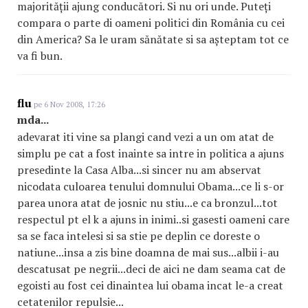
majorității ajung conducători. Si nu ori unde. Puteți
compara o parte di oameni politici din România cu cei
din America? Sa le uram sănătate si sa așteptam tot ce
va fi bun.
flu
pe 6 Nov 2008, 17:26
mda...
adevarat iti vine sa plangi cand vezi a un om atat de
simplu pe cat a fost inainte sa intre in politica a ajuns
presedinte la Casa Alba...si sincer nu am abservat
nicodata culoarea tenului domnului Obama...ce li s-or
parea unora atat de josnic nu stiu...e ca bronzul...tot
respectul pt el k a ajuns in inimi..si gasesti oameni care
sa se faca intelesi si sa stie pe deplin ce doreste o
natiune...insa a zis bine doamna de mai sus...albii i-au
descatusat pe negrii...deci de aici ne dam seama cat de
egoisti au fost cei dinaintea lui obama incat le-a creat
cetatenilor repulsie...