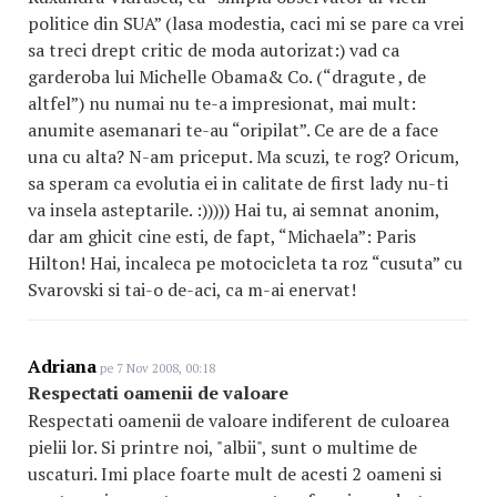
politice din SUA” (lasa modestia, caci mi se pare ca vrei
sa treci drept critic de moda autorizat:) vad ca
garderoba lui Michelle Obama& Co. (“dragute , de
altfel”) nu numai nu te-a impresionat, mai mult:
anumite asemanari te-au “oripilat”. Ce are de a face
una cu alta? N-am priceput. Ma scuzi, te rog? Oricum,
sa speram ca evolutia ei in calitate de first lady nu-ti
va insela asteptarile. :))))) Hai tu, ai semnat anonim,
dar am ghicit cine esti, de fapt, “Michaela”: Paris
Hilton! Hai, incaleca pe motocicleta ta roz “cusuta” cu
Svarovski si tai-o de-aci, ca m-ai enervat!
Adriana
pe 7 Nov 2008, 00:18
Respectati oamenii de valoare
Respectati oamenii de valoare indiferent de culoarea
pielii lor. Si printre noi, "albii", sunt o multime de
uscaturi. Imi place foarte mult de acesti 2 oameni si