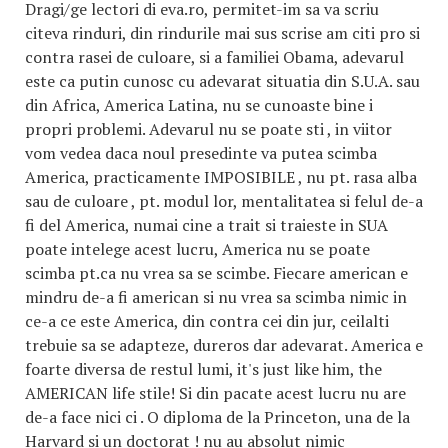
Dragi/ge lectori di eva.ro, permitet-im sa va scriu
citeva rinduri, din rindurile mai sus scrise am citi pro si
contra rasei de culoare, si a familiei Obama, adevarul
este ca putin cunosc cu adevarat situatia din S.U.A. sau
din Africa, America Latina, nu se cunoaste bine i
propri problemi. Adevarul nu se poate sti , in viitor
vom vedea daca noul presedinte va putea scimba
America, practicamente IMPOSIBILE , nu pt. rasa alba
sau de culoare , pt. modul lor, mentalitatea si felul de-a
fi del America, numai cine a trait si traieste in SUA
poate intelege acest lucru, America nu se poate
scimba pt.ca nu vrea sa se scimbe. Fiecare american e
mindru de-a fi american si nu vrea sa scimba nimic in
ce-a ce este America, din contra cei din jur, ceilalti
trebuie sa se adapteze, dureros dar adevarat. America e
foarte diversa de restul lumi, it's just like him, the
AMERICAN life stile! Si din pacate acest lucru nu are
de-a face nici ci . O diploma de la Princeton, una de la
Harvard si un doctorat ! nu au absolut nimic