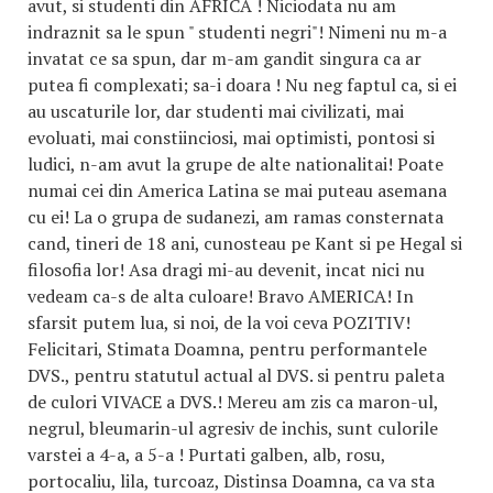
avut, si studenti din AFRICA ! Niciodata nu am
indraznit sa le spun " studenti negri"! Nimeni nu m-a
invatat ce sa spun, dar m-am gandit singura ca ar
putea fi complexati; sa-i doara ! Nu neg faptul ca, si ei
au uscaturile lor, dar studenti mai civilizati, mai
evoluati, mai constiinciosi, mai optimisti, pontosi si
ludici, n-am avut la grupe de alte nationalitai! Poate
numai cei din America Latina se mai puteau asemana
cu ei! La o grupa de sudanezi, am ramas consternata
cand, tineri de 18 ani, cunosteau pe Kant si pe Hegal si
filosofia lor! Asa dragi mi-au devenit, incat nici nu
vedeam ca-s de alta culoare! Bravo AMERICA! In
sfarsit putem lua, si noi, de la voi ceva POZITIV!
Felicitari, Stimata Doamna, pentru performantele
DVS., pentru statutul actual al DVS. si pentru paleta
de culori VIVACE a DVS.! Mereu am zis ca maron-ul,
negrul, bleumarin-ul agresiv de inchis, sunt culorile
varstei a 4-a, a 5-a ! Purtati galben, alb, rosu,
portocaliu, lila, turcoaz, Distinsa Doamna, ca va sta