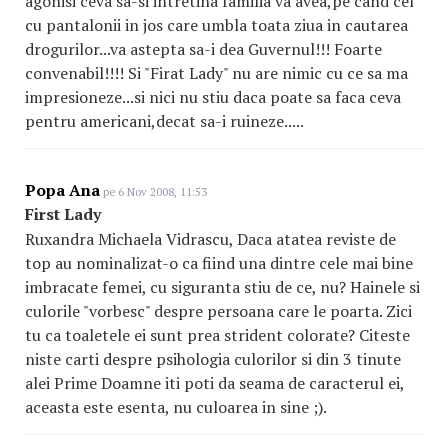
agonisi ceva sa-si intretina familia va avea,pe cand cel
cu pantalonii in jos care umbla toata ziua in cautarea
drogurilor...va astepta sa-i dea Guvernul!!! Foarte
convenabil!!!! Si "Firat Lady" nu are nimic cu ce sa ma
impresioneze...si nici nu stiu daca poate sa faca ceva
pentru americani,decat sa-i ruineze.....
Popa Ana
pe 6 Nov 2008, 11:53
First Lady
Ruxandra Michaela Vidrascu, Daca atatea reviste de
top au nominalizat-o ca fiind una dintre cele mai bine
imbracate femei, cu siguranta stiu de ce, nu? Hainele si
culorile "vorbesc" despre persoana care le poarta. Zici
tu ca toaletele ei sunt prea strident colorate? Citeste
niste carti despre psihologia culorilor si din 3 tinute
alei Prime Doamne iti poti da seama de caracterul ei,
aceasta este esenta, nu culoarea in sine ;).