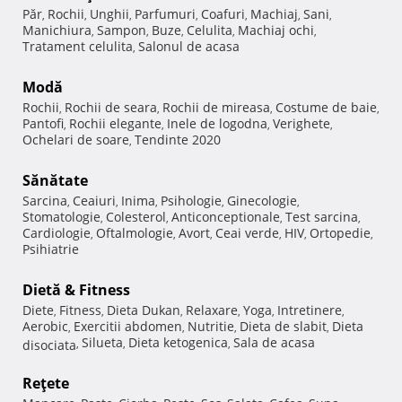
Păr
Rochii
Unghii
Parfumuri
Coafuri
Machiaj
Sani
,
,
,
,
,
,
,
Manichiura
Sampon
Buze
Celulita
Machiaj ochi
,
,
,
,
,
Tratament celulita
Salonul de acasa
,
Modă
Rochii
Rochii de seara
Rochii de mireasa
Costume de baie
,
,
,
,
Pantofi
Rochii elegante
Inele de logodna
Verighete
,
,
,
,
Ochelari de soare
Tendinte 2020
,
Sănătate
Sarcina
Ceaiuri
Inima
Psihologie
Ginecologie
,
,
,
,
,
Stomatologie
Colesterol
Anticonceptionale
Test sarcina
,
,
,
,
Cardiologie
Oftalmologie
Avort
Ceai verde
HIV
Ortopedie
,
,
,
,
,
,
Psihiatrie
Dietă & Fitness
Diete
Fitness
Dieta Dukan
Relaxare
Yoga
Intretinere
,
,
,
,
,
,
Aerobic
Exercitii abdomen
Nutritie
Dieta de slabit
Dieta
,
,
,
,
Silueta
Dieta ketogenica
Sala de acasa
disociata
,
,
,
Reţete