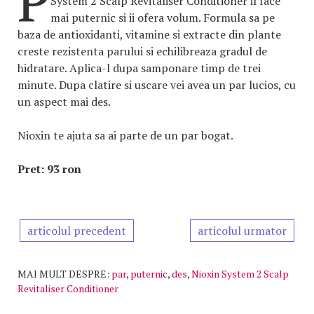
P
System 2 Scalp Revitaliser Conditioner il face
mai puternic si ii ofera volum. Formula sa pe
baza de antioxidanti, vitamine si extracte din plante
creste rezistenta parului si echilibreaza gradul de
hidratare. Aplica-l dupa samponare timp de trei
minute. Dupa clatire si uscare vei avea un par lucios, cu
un aspect mai des.
Nioxin te ajuta sa ai parte de un par bogat.
Pret: 93 ron
articolul precedent
articolul urmator
MAI MULT DESPRE:
par
,
puternic
,
des
,
Nioxin System 2 Scalp
Revitaliser Conditioner