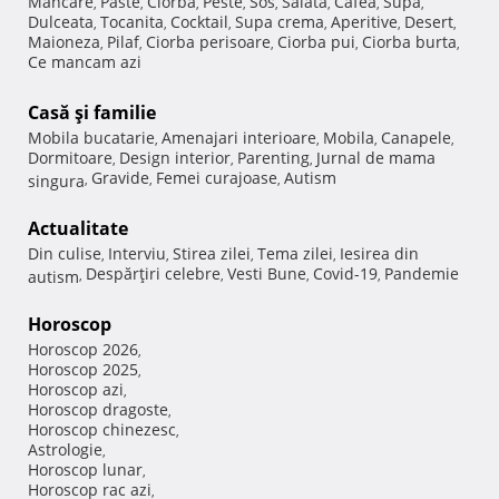
Mancare
Paste
Ciorba
Peste
Sos
Salata
Cafea
Supa
,
,
,
,
,
,
,
,
Dulceata
Tocanita
Cocktail
Supa crema
Aperitive
Desert
,
,
,
,
,
,
Maioneza
Pilaf
Ciorba perisoare
Ciorba pui
Ciorba burta
,
,
,
,
,
Ce mancam azi
Casă şi familie
Mobila bucatarie
Amenajari interioare
Mobila
Canapele
,
,
,
,
Dormitoare
Design interior
Parenting
Jurnal de mama
,
,
,
Gravide
Femei curajoase
Autism
singura
,
,
,
Actualitate
Din culise
Interviu
Stirea zilei
Tema zilei
Iesirea din
,
,
,
,
Despărţiri celebre
Vesti Bune
Covid-19
Pandemie
autism
,
,
,
,
Horoscop
Horoscop 2026
,
Horoscop 2025
,
Horoscop azi
,
Horoscop dragoste
,
Horoscop chinezesc
,
Astrologie
,
Horoscop lunar
,
Horoscop rac azi
,