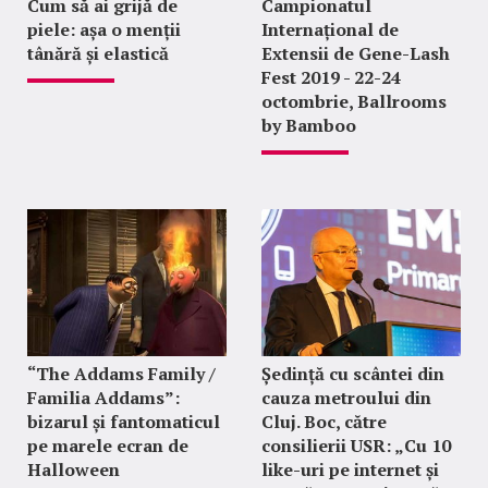
Cum să ai grijă de
Campionatul
piele: așa o menții
Internațional de
tânără și elastică
Extensii de Gene-Lash
Fest 2019 - 22-24
octombrie, Ballrooms
by Bamboo
“The Addams Family /
Ședință cu scântei din
Familia Addams”:
cauza metroului din
bizarul și fantomaticul
Cluj. Boc, către
pe marele ecran de
consilierii USR: „Cu 10
Halloween
like-uri pe internet și