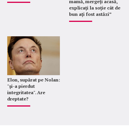
mamă, mergeți acasă,
explicați la soție cât de
bun ați fost astăzi”
Elon, supărat pe Nolan:
"şi-a pierdut
integritatea". Are
dreptate?