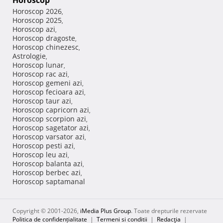
Horoscop
Horoscop 2026
,
Horoscop 2025
,
Horoscop azi
,
Horoscop dragoste
,
Horoscop chinezesc
,
Astrologie
,
Horoscop lunar
,
Horoscop rac azi
,
Horoscop gemeni azi
,
Horoscop fecioara azi
,
Horoscop taur azi
,
Horoscop capricorn azi
,
Horoscop scorpion azi
,
Horoscop sagetator azi
,
Horoscop varsator azi
,
Horoscop pesti azi
,
Horoscop leu azi
,
Horoscop balanta azi
,
Horoscop berbec azi
,
Horoscop saptamanal
Copyright © 2001-2026,
iMedia Plus Group
. Toate drepturile rezervate
Politica de confidențialitate
|
Termeni si conditii
|
Redacţia
|