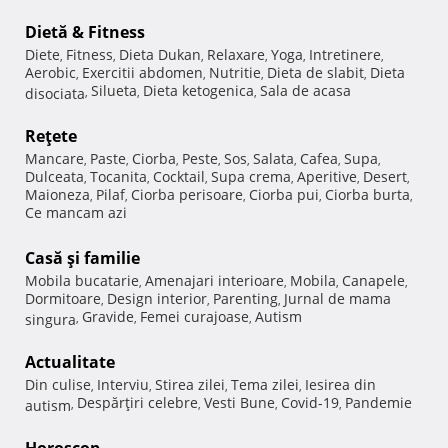
Dietă & Fitness
Diete
Fitness
Dieta Dukan
Relaxare
Yoga
Intretinere
,
,
,
,
,
,
Aerobic
Exercitii abdomen
Nutritie
Dieta de slabit
Dieta
,
,
,
,
Silueta
Dieta ketogenica
Sala de acasa
disociata
,
,
,
Reţete
Mancare
Paste
Ciorba
Peste
Sos
Salata
Cafea
Supa
,
,
,
,
,
,
,
,
Dulceata
Tocanita
Cocktail
Supa crema
Aperitive
Desert
,
,
,
,
,
,
Maioneza
Pilaf
Ciorba perisoare
Ciorba pui
Ciorba burta
,
,
,
,
,
Ce mancam azi
Casă şi familie
Mobila bucatarie
Amenajari interioare
Mobila
Canapele
,
,
,
,
Dormitoare
Design interior
Parenting
Jurnal de mama
,
,
,
Gravide
Femei curajoase
Autism
singura
,
,
,
Actualitate
Din culise
Interviu
Stirea zilei
Tema zilei
Iesirea din
,
,
,
,
Despărţiri celebre
Vesti Bune
Covid-19
Pandemie
autism
,
,
,
,