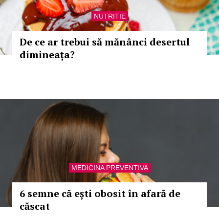
NUTRITIE
De ce ar trebui să mănânci desertul
dimineața?
MEDICINA PREVENTIVA
6 semne că ești obosit în afară de
căscat