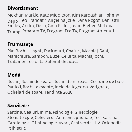
Divertisment
Meghan Markle
Kate Middleton
Kim Kardashian
Johnny
,
,
,
Teo Trandafir
Angelina Jolie
Dana Rogoz
Dani Otil
Depp
,
,
,
,
,
Smiley
Andra
Delia
Gina Pistol
Justin Bieber
Melania
,
,
,
,
,
Program TV
Program Pro TV
Program Antena 1
Trump
,
,
,
Frumuseţe
Păr
Rochii
Unghii
Parfumuri
Coafuri
Machiaj
Sani
,
,
,
,
,
,
,
Manichiura
Sampon
Buze
Celulita
Machiaj ochi
,
,
,
,
,
Tratament celulita
Salonul de acasa
,
Modă
Rochii
Rochii de seara
Rochii de mireasa
Costume de baie
,
,
,
,
Pantofi
Rochii elegante
Inele de logodna
Verighete
,
,
,
,
Ochelari de soare
Tendinte 2020
,
Sănătate
Sarcina
Ceaiuri
Inima
Psihologie
Ginecologie
,
,
,
,
,
Stomatologie
Colesterol
Anticonceptionale
Test sarcina
,
,
,
,
Cardiologie
Oftalmologie
Avort
Ceai verde
HIV
Ortopedie
,
,
,
,
,
,
Psihiatrie