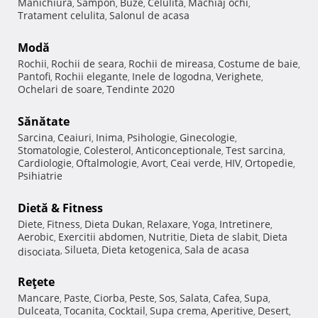
Manichiura
Sampon
Buze
Celulita
Machiaj ochi
,
,
,
,
,
Tratament celulita
Salonul de acasa
,
Modă
Rochii
Rochii de seara
Rochii de mireasa
Costume de baie
,
,
,
,
Pantofi
Rochii elegante
Inele de logodna
Verighete
,
,
,
,
Ochelari de soare
Tendinte 2020
,
Sănătate
Sarcina
Ceaiuri
Inima
Psihologie
Ginecologie
,
,
,
,
,
Stomatologie
Colesterol
Anticonceptionale
Test sarcina
,
,
,
,
Cardiologie
Oftalmologie
Avort
Ceai verde
HIV
Ortopedie
,
,
,
,
,
,
Psihiatrie
Dietă & Fitness
Diete
Fitness
Dieta Dukan
Relaxare
Yoga
Intretinere
,
,
,
,
,
,
Aerobic
Exercitii abdomen
Nutritie
Dieta de slabit
Dieta
,
,
,
,
Silueta
Dieta ketogenica
Sala de acasa
disociata
,
,
,
Reţete
Mancare
Paste
Ciorba
Peste
Sos
Salata
Cafea
Supa
,
,
,
,
,
,
,
,
Dulceata
Tocanita
Cocktail
Supa crema
Aperitive
Desert
,
,
,
,
,
,