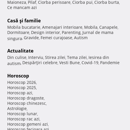
Maioneza
Pilaf
Ciorba perisoare
Ciorba pui
Ciorba burta
,
,
,
,
,
Ce mancam azi
Casă şi familie
Mobila bucatarie
Amenajari interioare
Mobila
Canapele
,
,
,
,
Dormitoare
Design interior
Parenting
Jurnal de mama
,
,
,
Gravide
Femei curajoase
Autism
singura
,
,
,
Actualitate
Din culise
Interviu
Stirea zilei
Tema zilei
Iesirea din
,
,
,
,
Despărţiri celebre
Vesti Bune
Covid-19
Pandemie
autism
,
,
,
,
Horoscop
Horoscop 2026
,
Horoscop 2025
,
Horoscop azi
,
Horoscop dragoste
,
Horoscop chinezesc
,
Astrologie
,
Horoscop lunar
,
Horoscop rac azi
,
Horoscop gemeni azi
,
Horoscop fecioara azi
,