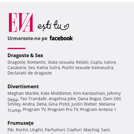
Urmareste-ne pe
Dragoste & Sex
Dragoste
Romantic
Viata sexuala
Relatii
Cuplu
Iubire
,
,
,
,
,
,
Casatorie
Sex
Kama Sutra
Pozitii sexuale Kamasutra
,
,
,
,
Declaratii de dragoste
Divertisment
Meghan Markle
Kate Middleton
Kim Kardashian
Johnny
,
,
,
Teo Trandafir
Angelina Jolie
Dana Rogoz
Dani Otil
Depp
,
,
,
,
,
Smiley
Andra
Delia
Gina Pistol
Justin Bieber
Melania
,
,
,
,
,
Program TV
Program Pro TV
Program Antena 1
Trump
,
,
,
Frumuseţe
Păr
Rochii
Unghii
Parfumuri
Coafuri
Machiaj
Sani
,
,
,
,
,
,
,