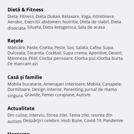
Dietă & Fitness
Diete
Fitness
Dieta Dukan
Relaxare
Yoga
Intretinere
,
,
,
,
,
,
Aerobic
Exercitii abdomen
Nutritie
Dieta de slabit
Dieta
,
,
,
,
Silueta
Dieta ketogenica
Sala de acasa
disociata
,
,
,
Reţete
Mancare
Paste
Ciorba
Peste
Sos
Salata
Cafea
Supa
,
,
,
,
,
,
,
,
Dulceata
Tocanita
Cocktail
Supa crema
Aperitive
Desert
,
,
,
,
,
,
Maioneza
Pilaf
Ciorba perisoare
Ciorba pui
Ciorba burta
,
,
,
,
,
Ce mancam azi
Casă şi familie
Mobila bucatarie
Amenajari interioare
Mobila
Canapele
,
,
,
,
Dormitoare
Design interior
Parenting
Jurnal de mama
,
,
,
Gravide
Femei curajoase
Autism
singura
,
,
,
Actualitate
Din culise
Interviu
Stirea zilei
Tema zilei
Iesirea din
,
,
,
,
Despărţiri celebre
Vesti Bune
Covid-19
Pandemie
autism
,
,
,
,