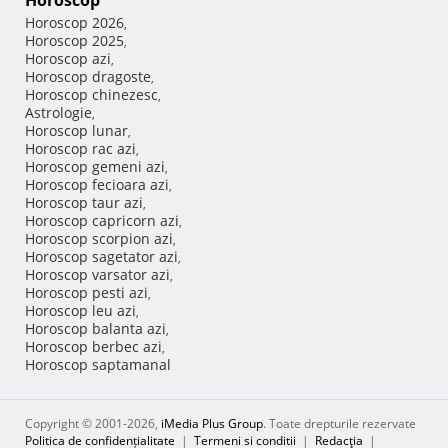
Horoscop
Horoscop 2026
,
Horoscop 2025
,
Horoscop azi
,
Horoscop dragoste
,
Horoscop chinezesc
,
Astrologie
,
Horoscop lunar
,
Horoscop rac azi
,
Horoscop gemeni azi
,
Horoscop fecioara azi
,
Horoscop taur azi
,
Horoscop capricorn azi
,
Horoscop scorpion azi
,
Horoscop sagetator azi
,
Horoscop varsator azi
,
Horoscop pesti azi
,
Horoscop leu azi
,
Horoscop balanta azi
,
Horoscop berbec azi
,
Horoscop saptamanal
Copyright © 2001-2026,
iMedia Plus Group
. Toate drepturile rezervate
Politica de confidențialitate
|
Termeni si conditii
|
Redacţia
|