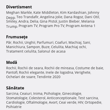
Divertisment
Meghan Markle
Kate Middleton
Kim Kardashian
Johnny
,
,
,
Teo Trandafir
Angelina Jolie
Dana Rogoz
Dani Otil
Depp
,
,
,
,
,
Smiley
Andra
Delia
Gina Pistol
Justin Bieber
Melania
,
,
,
,
,
Program TV
Program Pro TV
Program Antena 1
Trump
,
,
,
Frumuseţe
Păr
Rochii
Unghii
Parfumuri
Coafuri
Machiaj
Sani
,
,
,
,
,
,
,
Manichiura
Sampon
Buze
Celulita
Machiaj ochi
,
,
,
,
,
Tratament celulita
Salonul de acasa
,
Modă
Rochii
Rochii de seara
Rochii de mireasa
Costume de baie
,
,
,
,
Pantofi
Rochii elegante
Inele de logodna
Verighete
,
,
,
,
Ochelari de soare
Tendinte 2020
,
Sănătate
Sarcina
Ceaiuri
Inima
Psihologie
Ginecologie
,
,
,
,
,
Stomatologie
Colesterol
Anticonceptionale
Test sarcina
,
,
,
,
Cardiologie
Oftalmologie
Avort
Ceai verde
HIV
Ortopedie
,
,
,
,
,
,
Psihiatrie