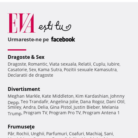
Urmareste-ne pe
Dragoste & Sex
Dragoste
Romantic
Viata sexuala
Relatii
Cuplu
Iubire
,
,
,
,
,
,
Casatorie
Sex
Kama Sutra
Pozitii sexuale Kamasutra
,
,
,
,
Declaratii de dragoste
Divertisment
Meghan Markle
Kate Middleton
Kim Kardashian
Johnny
,
,
,
Teo Trandafir
Angelina Jolie
Dana Rogoz
Dani Otil
Depp
,
,
,
,
,
Smiley
Andra
Delia
Gina Pistol
Justin Bieber
Melania
,
,
,
,
,
Program TV
Program Pro TV
Program Antena 1
Trump
,
,
,
Frumuseţe
Păr
Rochii
Unghii
Parfumuri
Coafuri
Machiaj
Sani
,
,
,
,
,
,
,