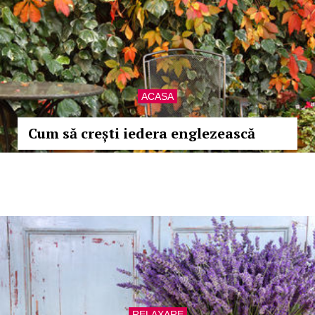
ACASA
Cum să crești iedera englezească
RELAXARE