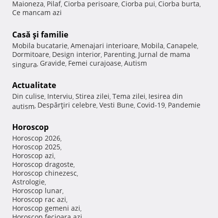
Maioneza
Pilaf
Ciorba perisoare
Ciorba pui
Ciorba burta
,
,
,
,
,
Ce mancam azi
Casă şi familie
Mobila bucatarie
Amenajari interioare
Mobila
Canapele
,
,
,
,
Dormitoare
Design interior
Parenting
Jurnal de mama
,
,
,
Gravide
Femei curajoase
Autism
singura
,
,
,
Actualitate
Din culise
Interviu
Stirea zilei
Tema zilei
Iesirea din
,
,
,
,
Despărţiri celebre
Vesti Bune
Covid-19
Pandemie
autism
,
,
,
,
Horoscop
Horoscop 2026
,
Horoscop 2025
,
Horoscop azi
,
Horoscop dragoste
,
Horoscop chinezesc
,
Astrologie
,
Horoscop lunar
,
Horoscop rac azi
,
Horoscop gemeni azi
,
Horoscop fecioara azi
,