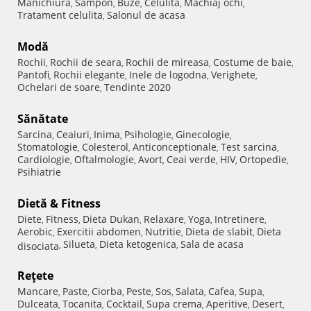
Manichiura
Sampon
Buze
Celulita
Machiaj ochi
,
,
,
,
,
Tratament celulita
Salonul de acasa
,
Modă
Rochii
Rochii de seara
Rochii de mireasa
Costume de baie
,
,
,
,
Pantofi
Rochii elegante
Inele de logodna
Verighete
,
,
,
,
Ochelari de soare
Tendinte 2020
,
Sănătate
Sarcina
Ceaiuri
Inima
Psihologie
Ginecologie
,
,
,
,
,
Stomatologie
Colesterol
Anticonceptionale
Test sarcina
,
,
,
,
Cardiologie
Oftalmologie
Avort
Ceai verde
HIV
Ortopedie
,
,
,
,
,
,
Psihiatrie
Dietă & Fitness
Diete
Fitness
Dieta Dukan
Relaxare
Yoga
Intretinere
,
,
,
,
,
,
Aerobic
Exercitii abdomen
Nutritie
Dieta de slabit
Dieta
,
,
,
,
Silueta
Dieta ketogenica
Sala de acasa
disociata
,
,
,
Reţete
Mancare
Paste
Ciorba
Peste
Sos
Salata
Cafea
Supa
,
,
,
,
,
,
,
,
Dulceata
Tocanita
Cocktail
Supa crema
Aperitive
Desert
,
,
,
,
,
,