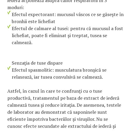
iederă acţionează asupra căilor respiratorii în 3
moduri:
Efectul expectorant: mucusul vâscos ce se găseşte în
bronhii este lichefiat
Efectul de calmare al tusei: pentru că mucusul a fost
lichefiat, poate fi eliminat şi treptat, tusea se
calmează.
Senzaţia de tuse dispare
Efectul spasmolitic: musculatura bronşică se
relaxează, iar tusea convulsivă se calmează.
Astfel, în cazul în care te confrunţi cu o tuse
productivă, tratamentul pe baza de extract de iederă
calmează tusea şi reduce iritaţia. De asemenea, testele
de laborator au demonstrat că saponinele sunt
eficiente împotriva bacteriilor şi viruşilor. Nu se
cunosc efecte secundate ale extractului de iederă şi