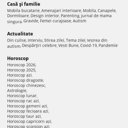
Casă şi familie
Mobila bucatarie
Amenajari interioare
Mobila
Canapele
,
,
,
,
Dormitoare
Design interior
Parenting
Jurnal de mama
,
,
,
Gravide
Femei curajoase
Autism
singura
,
,
,
Actualitate
Din culise
Interviu
Stirea zilei
Tema zilei
Iesirea din
,
,
,
,
Despărţiri celebre
Vesti Bune
Covid-19
Pandemie
autism
,
,
,
,
Horoscop
Horoscop 2026
,
Horoscop 2025
,
Horoscop azi
,
Horoscop dragoste
,
Horoscop chinezesc
,
Astrologie
,
Horoscop lunar
,
Horoscop rac azi
,
Horoscop gemeni azi
,
Horoscop fecioara azi
,
Horoscop taur azi
,
Horoscop capricorn azi
,
Horoscop scorpion azi
,