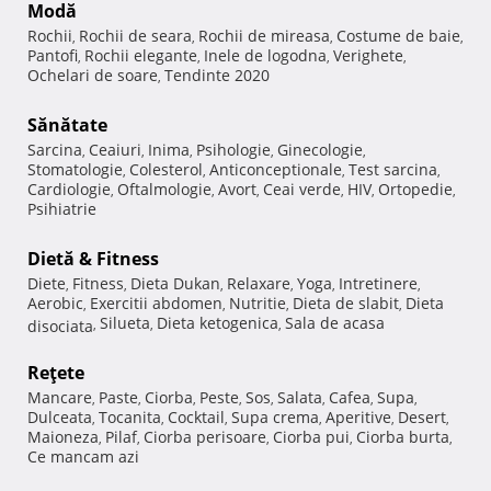
Modă
Rochii
Rochii de seara
Rochii de mireasa
Costume de baie
,
,
,
,
Pantofi
Rochii elegante
Inele de logodna
Verighete
,
,
,
,
Ochelari de soare
Tendinte 2020
,
Sănătate
Sarcina
Ceaiuri
Inima
Psihologie
Ginecologie
,
,
,
,
,
Stomatologie
Colesterol
Anticonceptionale
Test sarcina
,
,
,
,
Cardiologie
Oftalmologie
Avort
Ceai verde
HIV
Ortopedie
,
,
,
,
,
,
Psihiatrie
Dietă & Fitness
Diete
Fitness
Dieta Dukan
Relaxare
Yoga
Intretinere
,
,
,
,
,
,
Aerobic
Exercitii abdomen
Nutritie
Dieta de slabit
Dieta
,
,
,
,
Silueta
Dieta ketogenica
Sala de acasa
disociata
,
,
,
Reţete
Mancare
Paste
Ciorba
Peste
Sos
Salata
Cafea
Supa
,
,
,
,
,
,
,
,
Dulceata
Tocanita
Cocktail
Supa crema
Aperitive
Desert
,
,
,
,
,
,
Maioneza
Pilaf
Ciorba perisoare
Ciorba pui
Ciorba burta
,
,
,
,
,
Ce mancam azi