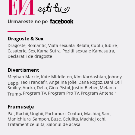
Urmareste-ne pe
Dragoste & Sex
Dragoste
Romantic
Viata sexuala
Relatii
Cuplu
Iubire
,
,
,
,
,
,
Casatorie
Sex
Kama Sutra
Pozitii sexuale Kamasutra
,
,
,
,
Declaratii de dragoste
Divertisment
Meghan Markle
Kate Middleton
Kim Kardashian
Johnny
,
,
,
Teo Trandafir
Angelina Jolie
Dana Rogoz
Dani Otil
Depp
,
,
,
,
,
Smiley
Andra
Delia
Gina Pistol
Justin Bieber
Melania
,
,
,
,
,
Program TV
Program Pro TV
Program Antena 1
Trump
,
,
,
Frumuseţe
Păr
Rochii
Unghii
Parfumuri
Coafuri
Machiaj
Sani
,
,
,
,
,
,
,
Manichiura
Sampon
Buze
Celulita
Machiaj ochi
,
,
,
,
,
Tratament celulita
Salonul de acasa
,