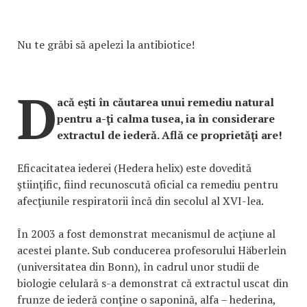
Nu te grăbi să apelezi la antibiotice!
D
acă eşti în căutarea unui remediu natural
pentru a-ţi calma tusea, ia în considerare
extractul de iederă. Află ce proprietăţi are!
Eficacitatea iederei (Hedera helix) este dovedită
ştiinţific, fiind recunoscută oficial ca remediu pentru
afecţiunile respiratorii încă din secolul al XVI-lea.
În 2003 a fost demonstrat mecanismul de acţiune al
acestei plante. Sub conducerea profesorului Häberlein
(universitatea din Bonn), în cadrul unor studii de
biologie celulară s-a demonstrat că extractul uscat din
frunze de iederă conţine o saponină, alfa – hederina,