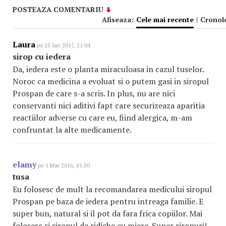
POSTEAZA COMENTARIU
Afiseaza:
Cele mai recente
|
Cronol
Laura
pe 25 Ian 2017, 21:04
sirop cu iedera
Da, iedera este o planta miraculoasa in cazul tuselor.
Noroc ca medicina a evoluat si o putem gasi in siropul
Prospan de care s-a scris. In plus, nu are nici
conservanti nici aditivi fapt care securizeaza aparitia
reactiilor adverse cu care eu, fiind alergica, m-am
confruntat la alte medicamente.
elamy
pe 1 Mar 2016, 01:50
tusa
Eu folosesc de mult la recomandarea medicului siropul
Prospan pe baza de iedera pentru intreaga familie. E
super bun, natural si il pot da fara frica copiilor. Mai
folosesc si siropul de ridiche cu miere. Super siropuri!