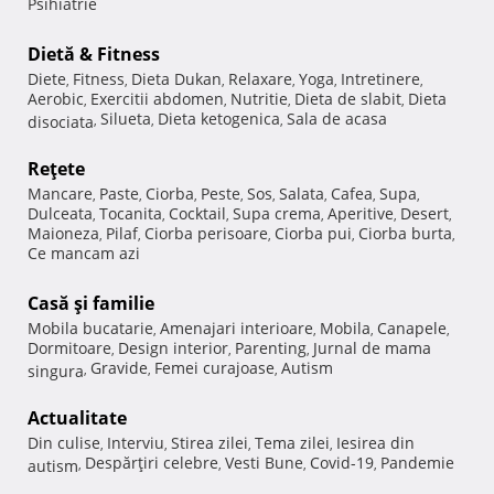
Psihiatrie
Dietă & Fitness
Diete
Fitness
Dieta Dukan
Relaxare
Yoga
Intretinere
,
,
,
,
,
,
Aerobic
Exercitii abdomen
Nutritie
Dieta de slabit
Dieta
,
,
,
,
Silueta
Dieta ketogenica
Sala de acasa
disociata
,
,
,
Reţete
Mancare
Paste
Ciorba
Peste
Sos
Salata
Cafea
Supa
,
,
,
,
,
,
,
,
Dulceata
Tocanita
Cocktail
Supa crema
Aperitive
Desert
,
,
,
,
,
,
Maioneza
Pilaf
Ciorba perisoare
Ciorba pui
Ciorba burta
,
,
,
,
,
Ce mancam azi
Casă şi familie
Mobila bucatarie
Amenajari interioare
Mobila
Canapele
,
,
,
,
Dormitoare
Design interior
Parenting
Jurnal de mama
,
,
,
Gravide
Femei curajoase
Autism
singura
,
,
,
Actualitate
Din culise
Interviu
Stirea zilei
Tema zilei
Iesirea din
,
,
,
,
Despărţiri celebre
Vesti Bune
Covid-19
Pandemie
autism
,
,
,
,