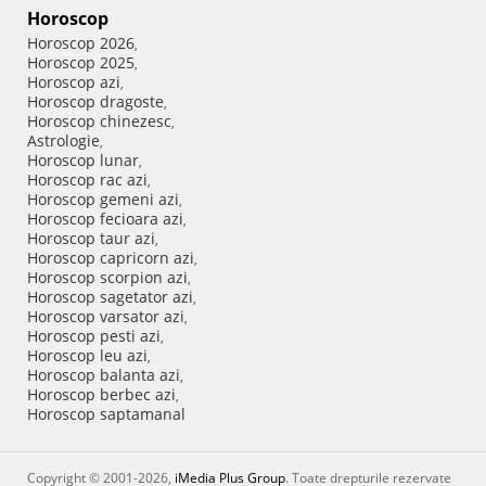
Horoscop
Horoscop 2026
,
Horoscop 2025
,
Horoscop azi
,
Horoscop dragoste
,
Horoscop chinezesc
,
Astrologie
,
Horoscop lunar
,
Horoscop rac azi
,
Horoscop gemeni azi
,
Horoscop fecioara azi
,
Horoscop taur azi
,
Horoscop capricorn azi
,
Horoscop scorpion azi
,
Horoscop sagetator azi
,
Horoscop varsator azi
,
Horoscop pesti azi
,
Horoscop leu azi
,
Horoscop balanta azi
,
Horoscop berbec azi
,
Horoscop saptamanal
Copyright © 2001-2026,
iMedia Plus Group
. Toate drepturile rezervate