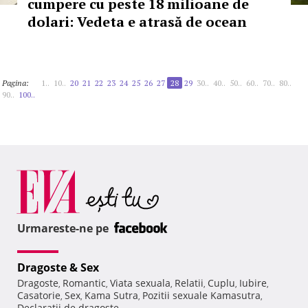
cumpere cu peste 18 milioane de
dolari: Vedeta e atrasă de ocean
Pagina:
1..
10..
20
21
22
23
24
25
26
27
28
29
30..
40..
50..
60..
70..
80..
90..
100..
Urmareste-ne pe
Dragoste & Sex
Dragoste
Romantic
Viata sexuala
Relatii
Cuplu
Iubire
,
,
,
,
,
,
Casatorie
Sex
Kama Sutra
Pozitii sexuale Kamasutra
,
,
,
,
Declaratii de dragoste