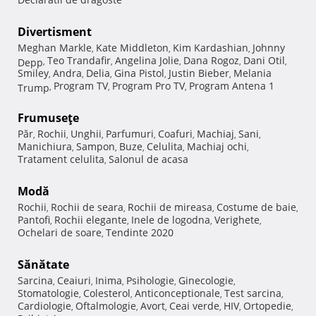
Divertisment
Meghan Markle
Kate Middleton
Kim Kardashian
Johnny
,
,
,
Teo Trandafir
Angelina Jolie
Dana Rogoz
Dani Otil
Depp
,
,
,
,
,
Smiley
Andra
Delia
Gina Pistol
Justin Bieber
Melania
,
,
,
,
,
Program TV
Program Pro TV
Program Antena 1
Trump
,
,
,
Frumuseţe
Păr
Rochii
Unghii
Parfumuri
Coafuri
Machiaj
Sani
,
,
,
,
,
,
,
Manichiura
Sampon
Buze
Celulita
Machiaj ochi
,
,
,
,
,
Tratament celulita
Salonul de acasa
,
Modă
Rochii
Rochii de seara
Rochii de mireasa
Costume de baie
,
,
,
,
Pantofi
Rochii elegante
Inele de logodna
Verighete
,
,
,
,
Ochelari de soare
Tendinte 2020
,
Sănătate
Sarcina
Ceaiuri
Inima
Psihologie
Ginecologie
,
,
,
,
,
Stomatologie
Colesterol
Anticonceptionale
Test sarcina
,
,
,
,
Cardiologie
Oftalmologie
Avort
Ceai verde
HIV
Ortopedie
,
,
,
,
,
,