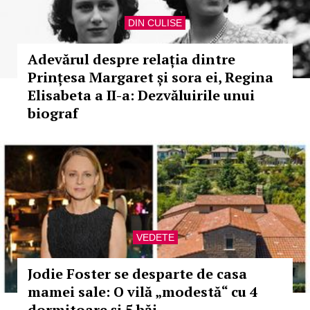
DIN CULISE
Adevărul despre relația dintre
Prințesa Margaret și sora ei, Regina
Elisabeta a II-a: Dezvăluirile unui
biograf
VEDETE
Jodie Foster se desparte de casa
mamei sale: O vilă „modestă“ cu 4
dormitoare și 5 băi