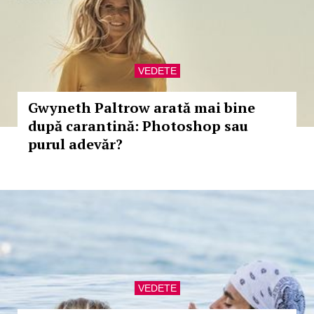
VEDETE
Gwyneth Paltrow arată mai bine
după carantină: Photoshop sau
purul adevăr?
VEDETE