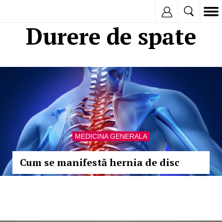
Inregistreaza
Durere de spate
MEDICINA GENERALA
Cum se manifestă hernia de disc