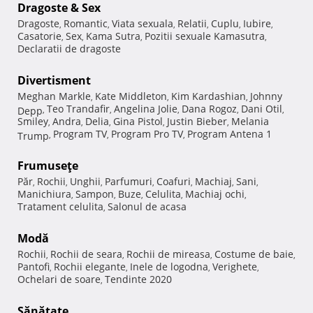
Dragoste & Sex
Dragoste
Romantic
Viata sexuala
Relatii
Cuplu
Iubire
,
,
,
,
,
,
Casatorie
Sex
Kama Sutra
Pozitii sexuale Kamasutra
,
,
,
,
Declaratii de dragoste
Divertisment
Meghan Markle
Kate Middleton
Kim Kardashian
Johnny
,
,
,
Teo Trandafir
Angelina Jolie
Dana Rogoz
Dani Otil
Depp
,
,
,
,
,
Smiley
Andra
Delia
Gina Pistol
Justin Bieber
Melania
,
,
,
,
,
Program TV
Program Pro TV
Program Antena 1
Trump
,
,
,
Frumuseţe
Păr
Rochii
Unghii
Parfumuri
Coafuri
Machiaj
Sani
,
,
,
,
,
,
,
Manichiura
Sampon
Buze
Celulita
Machiaj ochi
,
,
,
,
,
Tratament celulita
Salonul de acasa
,
Modă
Rochii
Rochii de seara
Rochii de mireasa
Costume de baie
,
,
,
,
Pantofi
Rochii elegante
Inele de logodna
Verighete
,
,
,
,
Ochelari de soare
Tendinte 2020
,
Sănătate