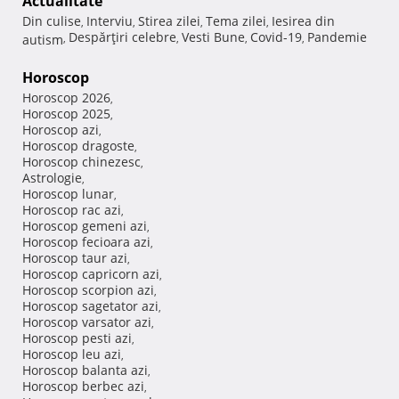
Actualitate
Din culise
Interviu
Stirea zilei
Tema zilei
Iesirea din
,
,
,
,
Despărţiri celebre
Vesti Bune
Covid-19
Pandemie
autism
,
,
,
,
Horoscop
Horoscop 2026
,
Horoscop 2025
,
Horoscop azi
,
Horoscop dragoste
,
Horoscop chinezesc
,
Astrologie
,
Horoscop lunar
,
Horoscop rac azi
,
Horoscop gemeni azi
,
Horoscop fecioara azi
,
Horoscop taur azi
,
Horoscop capricorn azi
,
Horoscop scorpion azi
,
Horoscop sagetator azi
,
Horoscop varsator azi
,
Horoscop pesti azi
,
Horoscop leu azi
,
Horoscop balanta azi
,
Horoscop berbec azi
,