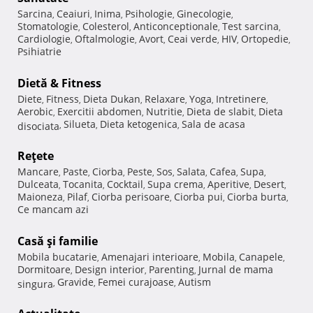
Sarcina
Ceaiuri
Inima
Psihologie
Ginecologie
,
,
,
,
,
Stomatologie
Colesterol
Anticonceptionale
Test sarcina
,
,
,
,
Cardiologie
Oftalmologie
Avort
Ceai verde
HIV
Ortopedie
,
,
,
,
,
,
Psihiatrie
Dietă & Fitness
Diete
Fitness
Dieta Dukan
Relaxare
Yoga
Intretinere
,
,
,
,
,
,
Aerobic
Exercitii abdomen
Nutritie
Dieta de slabit
Dieta
,
,
,
,
Silueta
Dieta ketogenica
Sala de acasa
disociata
,
,
,
Reţete
Mancare
Paste
Ciorba
Peste
Sos
Salata
Cafea
Supa
,
,
,
,
,
,
,
,
Dulceata
Tocanita
Cocktail
Supa crema
Aperitive
Desert
,
,
,
,
,
,
Maioneza
Pilaf
Ciorba perisoare
Ciorba pui
Ciorba burta
,
,
,
,
,
Ce mancam azi
Casă şi familie
Mobila bucatarie
Amenajari interioare
Mobila
Canapele
,
,
,
,
Dormitoare
Design interior
Parenting
Jurnal de mama
,
,
,
Gravide
Femei curajoase
Autism
singura
,
,
,