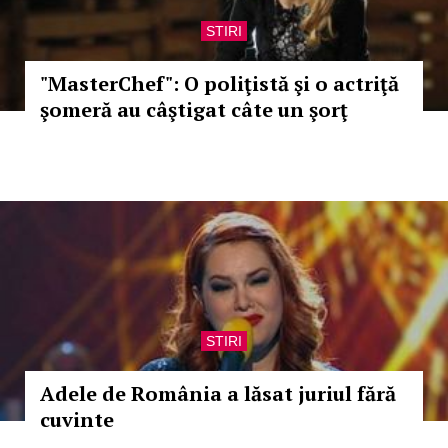
STIRI
"MasterChef": O poliţistă şi o actriţă
şomeră au câştigat câte un şorţ
STIRI
Adele de România a lăsat juriul fără
cuvinte