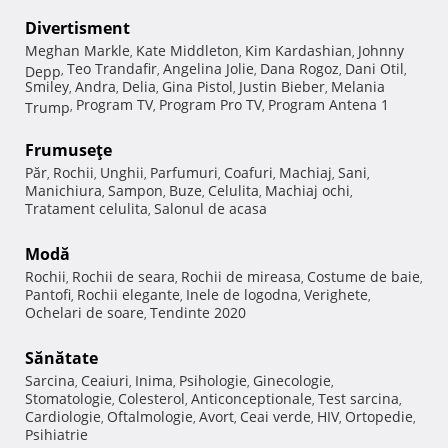
Divertisment
Meghan Markle
Kate Middleton
Kim Kardashian
Johnny
,
,
,
Teo Trandafir
Angelina Jolie
Dana Rogoz
Dani Otil
Depp
,
,
,
,
,
Smiley
Andra
Delia
Gina Pistol
Justin Bieber
Melania
,
,
,
,
,
Program TV
Program Pro TV
Program Antena 1
Trump
,
,
,
Frumuseţe
Păr
Rochii
Unghii
Parfumuri
Coafuri
Machiaj
Sani
,
,
,
,
,
,
,
Manichiura
Sampon
Buze
Celulita
Machiaj ochi
,
,
,
,
,
Tratament celulita
Salonul de acasa
,
Modă
Rochii
Rochii de seara
Rochii de mireasa
Costume de baie
,
,
,
,
Pantofi
Rochii elegante
Inele de logodna
Verighete
,
,
,
,
Ochelari de soare
Tendinte 2020
,
Sănătate
Sarcina
Ceaiuri
Inima
Psihologie
Ginecologie
,
,
,
,
,
Stomatologie
Colesterol
Anticonceptionale
Test sarcina
,
,
,
,
Cardiologie
Oftalmologie
Avort
Ceai verde
HIV
Ortopedie
,
,
,
,
,
,
Psihiatrie