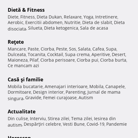
Dietă & Fitness
Diete
Fitness
Dieta Dukan
Relaxare
Yoga
Intretinere
,
,
,
,
,
,
Aerobic
Exercitii abdomen
Nutritie
Dieta de slabit
Dieta
,
,
,
,
Silueta
Dieta ketogenica
Sala de acasa
disociata
,
,
,
Reţete
Mancare
Paste
Ciorba
Peste
Sos
Salata
Cafea
Supa
,
,
,
,
,
,
,
,
Dulceata
Tocanita
Cocktail
Supa crema
Aperitive
Desert
,
,
,
,
,
,
Maioneza
Pilaf
Ciorba perisoare
Ciorba pui
Ciorba burta
,
,
,
,
,
Ce mancam azi
Casă şi familie
Mobila bucatarie
Amenajari interioare
Mobila
Canapele
,
,
,
,
Dormitoare
Design interior
Parenting
Jurnal de mama
,
,
,
Gravide
Femei curajoase
Autism
singura
,
,
,
Actualitate
Din culise
Interviu
Stirea zilei
Tema zilei
Iesirea din
,
,
,
,
Despărţiri celebre
Vesti Bune
Covid-19
Pandemie
autism
,
,
,
,