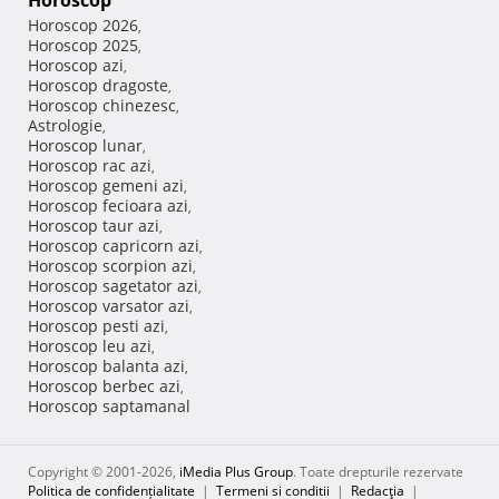
Horoscop
Horoscop 2026
,
Horoscop 2025
,
Horoscop azi
,
Horoscop dragoste
,
Horoscop chinezesc
,
Astrologie
,
Horoscop lunar
,
Horoscop rac azi
,
Horoscop gemeni azi
,
Horoscop fecioara azi
,
Horoscop taur azi
,
Horoscop capricorn azi
,
Horoscop scorpion azi
,
Horoscop sagetator azi
,
Horoscop varsator azi
,
Horoscop pesti azi
,
Horoscop leu azi
,
Horoscop balanta azi
,
Horoscop berbec azi
,
Horoscop saptamanal
Copyright © 2001-2026,
iMedia Plus Group
. Toate drepturile rezervate
Politica de confidențialitate
|
Termeni si conditii
|
Redacţia
|