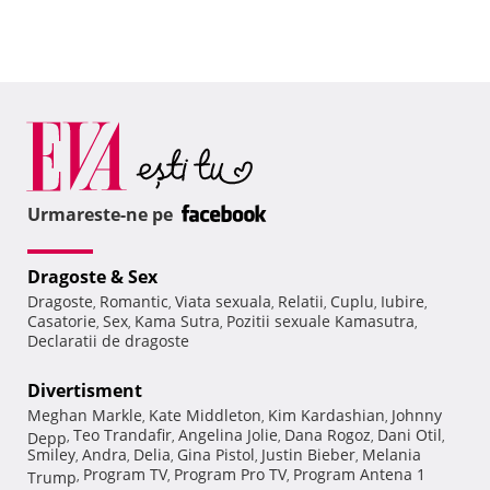
Urmareste-ne pe
Dragoste & Sex
Dragoste
Romantic
Viata sexuala
Relatii
Cuplu
Iubire
,
,
,
,
,
,
Casatorie
Sex
Kama Sutra
Pozitii sexuale Kamasutra
,
,
,
,
Declaratii de dragoste
Divertisment
Meghan Markle
Kate Middleton
Kim Kardashian
Johnny
,
,
,
Teo Trandafir
Angelina Jolie
Dana Rogoz
Dani Otil
Depp
,
,
,
,
,
Smiley
Andra
Delia
Gina Pistol
Justin Bieber
Melania
,
,
,
,
,
Program TV
Program Pro TV
Program Antena 1
Trump
,
,
,