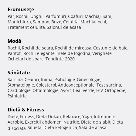
Frumuseţe
Păr
Rochii
Unghii
Parfumuri
Coafuri
Machiaj
Sani
,
,
,
,
,
,
,
Manichiura
Sampon
Buze
Celulita
Machiaj ochi
,
,
,
,
,
Tratament celulita
Salonul de acasa
,
Modă
Rochii
Rochii de seara
Rochii de mireasa
Costume de baie
,
,
,
,
Pantofi
Rochii elegante
Inele de logodna
Verighete
,
,
,
,
Ochelari de soare
Tendinte 2020
,
Sănătate
Sarcina
Ceaiuri
Inima
Psihologie
Ginecologie
,
,
,
,
,
Stomatologie
Colesterol
Anticonceptionale
Test sarcina
,
,
,
,
Cardiologie
Oftalmologie
Avort
Ceai verde
HIV
Ortopedie
,
,
,
,
,
,
Psihiatrie
Dietă & Fitness
Diete
Fitness
Dieta Dukan
Relaxare
Yoga
Intretinere
,
,
,
,
,
,
Aerobic
Exercitii abdomen
Nutritie
Dieta de slabit
Dieta
,
,
,
,
Silueta
Dieta ketogenica
Sala de acasa
disociata
,
,
,