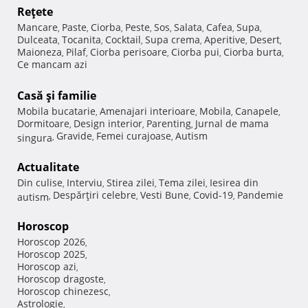
Reţete
Mancare
Paste
Ciorba
Peste
Sos
Salata
Cafea
Supa
,
,
,
,
,
,
,
,
Dulceata
Tocanita
Cocktail
Supa crema
Aperitive
Desert
,
,
,
,
,
,
Maioneza
Pilaf
Ciorba perisoare
Ciorba pui
Ciorba burta
,
,
,
,
,
Ce mancam azi
Casă şi familie
Mobila bucatarie
Amenajari interioare
Mobila
Canapele
,
,
,
,
Dormitoare
Design interior
Parenting
Jurnal de mama
,
,
,
Gravide
Femei curajoase
Autism
singura
,
,
,
Actualitate
Din culise
Interviu
Stirea zilei
Tema zilei
Iesirea din
,
,
,
,
Despărţiri celebre
Vesti Bune
Covid-19
Pandemie
autism
,
,
,
,
Horoscop
Horoscop 2026
,
Horoscop 2025
,
Horoscop azi
,
Horoscop dragoste
,
Horoscop chinezesc
,
Astrologie
,