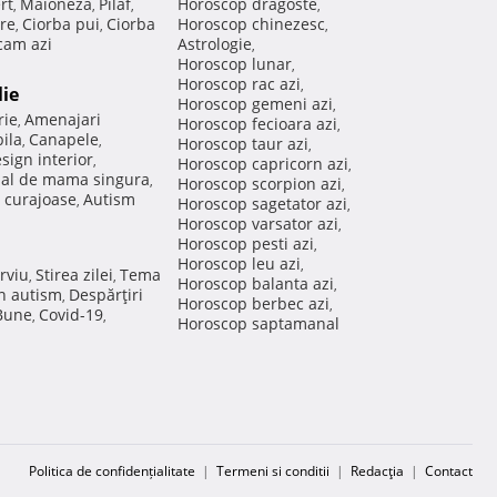
rt
Maioneza
Pilaf
Horoscop dragoste
,
,
,
,
re
Ciorba pui
Ciorba
Horoscop chinezesc
,
,
,
am azi
Astrologie
,
Horoscop lunar
,
Horoscop rac azi
,
lie
Horoscop gemeni azi
,
rie
Amenajari
,
Horoscop fecioara azi
,
ila
Canapele
,
,
Horoscop taur azi
,
sign interior
,
Horoscop capricorn azi
,
nal de mama singura
,
Horoscop scorpion azi
,
 curajoase
Autism
,
Horoscop sagetator azi
,
Horoscop varsator azi
,
Horoscop pesti azi
,
Horoscop leu azi
,
rviu
Stirea zilei
Tema
,
,
Horoscop balanta azi
,
in autism
Despărţiri
,
Horoscop berbec azi
,
 Bune
Covid-19
,
,
Horoscop saptamanal
Politica de confidențialitate
|
Termeni si conditii
|
Redacţia
|
Contact