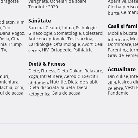
e dragoste
Verighete
Ochelari de soare
Aperitive
Dese
,
,
,
Tendinte 2020
Ciorba perisoa
Ce manc
burta
,
Sănătate
ddleton
Kim
,
Casă şi fami
p
Teo
Sarcina
Ceaiuri
Inima
Psihologie
,
,
,
,
,
Dana Rogoz
Ginecologie
Stomatologie
Colesterol
Mobila bucata
,
,
,
,
Delia
Gina
Anticonceptionale
Test sarcina
Mob
,
,
,
interioare
,
nia Trump
Cardiologie
Oftalmologie
Avort
Ceai
Dormitoare
De
,
,
,
,
,
 TV
HIV
Ortopedie
Psihiatrie
Parenting
Jur
,
verde
,
,
,
,
Gravide
Femei
,
Dietă & Fitness
Actualitate
Diete
Fitness
Dieta Dukan
Relaxare
,
,
,
,
muri
Yoga
Intretinere
Aerobic
Exercitii
Din culise
Inte
,
,
,
,
,
nichiura
Nutritie
Dieta de slabit
Iesirea d
,
abdomen
,
,
,
zilei
,
achiaj ochi
Dieta disociata
Silueta
Dieta
Vesti
,
,
,
celebre
,
ul de acasa
Sala de acasa
Pandemie
ketogenica
,