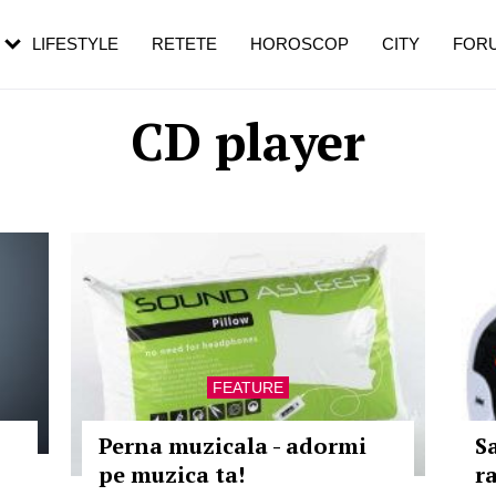
rezești mai des
Cât durează, cum te pregătești și cât
i în vârstă
de dureroasă este investigația
LIFESTYLE
RETETE
HOROSCOP
CITY
FOR
CD player
FEATURE
Perna muzicala - adormi
S
pe muzica ta!
r