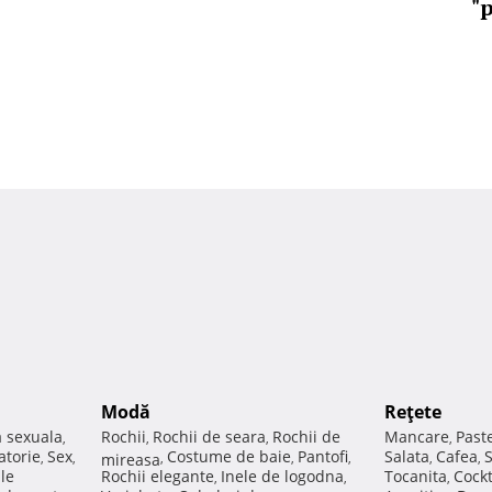
"
Modă
Reţete
a sexuala
Rochii
Rochii de seara
Rochii de
Mancare
Past
,
,
,
,
atorie
Sex
Costume de baie
Pantofi
Salata
Cafea
,
,
mireasa
,
,
,
,
,
ale
Rochii elegante
Inele de logodna
Tocanita
Cockt
,
,
,