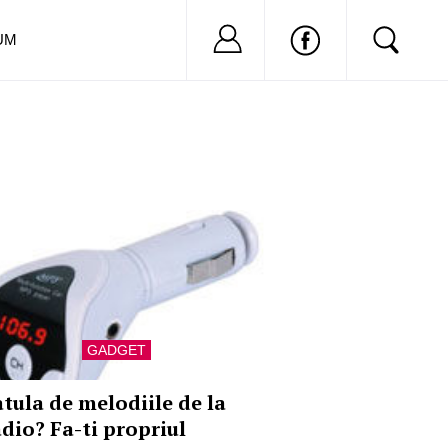
Nu ai cont?
Inregistreaza-
UM
GADGET
atula de melodiile de la
adio? Fa-ti propriul