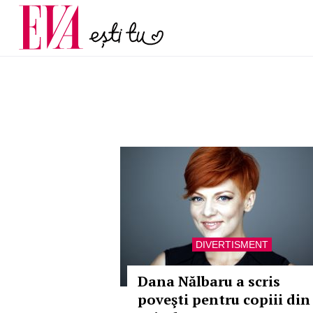
și 60 de ani. De ce te t
Carieră
pe măsură ce înaintez
Actualitate
DIVERTISMENT
Dana Nălbaru a scris
poveşti pentru copiii din