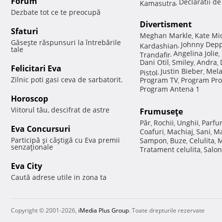
Forum
Declaratii d
Kamasutra
,
Dezbate tot ce te preocupă
Divertisment
Sfaturi
Meghan Markle
Kate Mi
,
Găseşte răspunsuri la întrebările
Johnny Dep
Kardashian
,
tale
Angelina Jolie
Trandafir
,
,
Dani Otil
Smiley
Andra
,
,
,
Felicitari Eva
Justin Bieber
Mela
Pistol
,
,
Zilnic poti gasi ceva de sarbatorit.
Program TV
Program Pro
,
Program Antena 1
Horoscop
Viitorul tău, descifrat de astre
Frumuseţe
Păr
Rochii
Unghii
Parfu
,
,
,
Eva Concursuri
Coafuri
Machiaj
Sani
Ma
,
,
,
Participă şi câştigă cu Eva premii
Sampon
Buze
Celulita
M
,
,
,
senzaţionale
Tratament celulita
Salon
,
Eva City
Caută adrese utile in zona ta
Copyright © 2001-2026,
iMedia Plus Group
. Toate drepturile rezervate