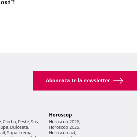
post"!
Aboneaza-te la newsletter
Horoscop
e
Ciorba
Peste
Sos
Horoscop 2026
,
,
,
,
,
Supa
Dulceata
Horoscop 2025
,
,
,
ail
Supa crema
Horoscop azi
,
,
,