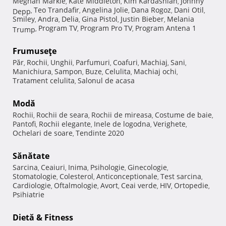
Meghan Markle
Kate Middleton
Kim Kardashian
Johnny
,
,
,
Teo Trandafir
Angelina Jolie
Dana Rogoz
Dani Otil
Depp
,
,
,
,
,
Smiley
Andra
Delia
Gina Pistol
Justin Bieber
Melania
,
,
,
,
,
Program TV
Program Pro TV
Program Antena 1
Trump
,
,
,
Frumuseţe
Păr
Rochii
Unghii
Parfumuri
Coafuri
Machiaj
Sani
,
,
,
,
,
,
,
Manichiura
Sampon
Buze
Celulita
Machiaj ochi
,
,
,
,
,
Tratament celulita
Salonul de acasa
,
Modă
Rochii
Rochii de seara
Rochii de mireasa
Costume de baie
,
,
,
,
Pantofi
Rochii elegante
Inele de logodna
Verighete
,
,
,
,
Ochelari de soare
Tendinte 2020
,
Sănătate
Sarcina
Ceaiuri
Inima
Psihologie
Ginecologie
,
,
,
,
,
Stomatologie
Colesterol
Anticonceptionale
Test sarcina
,
,
,
,
Cardiologie
Oftalmologie
Avort
Ceai verde
HIV
Ortopedie
,
,
,
,
,
,
Psihiatrie
Dietă & Fitness