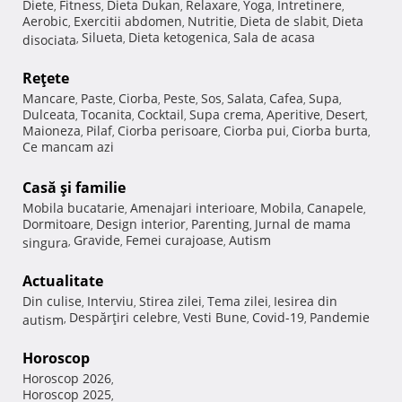
Diete
Fitness
Dieta Dukan
Relaxare
Yoga
Intretinere
,
,
,
,
,
,
Aerobic
Exercitii abdomen
Nutritie
Dieta de slabit
Dieta
,
,
,
,
Silueta
Dieta ketogenica
Sala de acasa
disociata
,
,
,
Reţete
Mancare
Paste
Ciorba
Peste
Sos
Salata
Cafea
Supa
,
,
,
,
,
,
,
,
Dulceata
Tocanita
Cocktail
Supa crema
Aperitive
Desert
,
,
,
,
,
,
Maioneza
Pilaf
Ciorba perisoare
Ciorba pui
Ciorba burta
,
,
,
,
,
Ce mancam azi
Casă şi familie
Mobila bucatarie
Amenajari interioare
Mobila
Canapele
,
,
,
,
Dormitoare
Design interior
Parenting
Jurnal de mama
,
,
,
Gravide
Femei curajoase
Autism
singura
,
,
,
Actualitate
Din culise
Interviu
Stirea zilei
Tema zilei
Iesirea din
,
,
,
,
Despărţiri celebre
Vesti Bune
Covid-19
Pandemie
autism
,
,
,
,
Horoscop
Horoscop 2026
,
Horoscop 2025
,