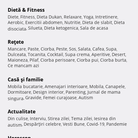
Dietă & Fitness
Diete
Fitness
Dieta Dukan
Relaxare
Yoga
Intretinere
,
,
,
,
,
,
Aerobic
Exercitii abdomen
Nutritie
Dieta de slabit
Dieta
,
,
,
,
Silueta
Dieta ketogenica
Sala de acasa
disociata
,
,
,
Reţete
Mancare
Paste
Ciorba
Peste
Sos
Salata
Cafea
Supa
,
,
,
,
,
,
,
,
Dulceata
Tocanita
Cocktail
Supa crema
Aperitive
Desert
,
,
,
,
,
,
Maioneza
Pilaf
Ciorba perisoare
Ciorba pui
Ciorba burta
,
,
,
,
,
Ce mancam azi
Casă şi familie
Mobila bucatarie
Amenajari interioare
Mobila
Canapele
,
,
,
,
Dormitoare
Design interior
Parenting
Jurnal de mama
,
,
,
Gravide
Femei curajoase
Autism
singura
,
,
,
Actualitate
Din culise
Interviu
Stirea zilei
Tema zilei
Iesirea din
,
,
,
,
Despărţiri celebre
Vesti Bune
Covid-19
Pandemie
autism
,
,
,
,