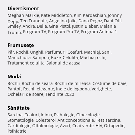
Divertisment
Meghan Markle
Kate Middleton
Kim Kardashian
Johnny
,
,
,
Teo Trandafir
Angelina Jolie
Dana Rogoz
Dani Otil
Depp
,
,
,
,
,
Smiley
Andra
Delia
Gina Pistol
Justin Bieber
Melania
,
,
,
,
,
Program TV
Program Pro TV
Program Antena 1
Trump
,
,
,
Frumuseţe
Păr
Rochii
Unghii
Parfumuri
Coafuri
Machiaj
Sani
,
,
,
,
,
,
,
Manichiura
Sampon
Buze
Celulita
Machiaj ochi
,
,
,
,
,
Tratament celulita
Salonul de acasa
,
Modă
Rochii
Rochii de seara
Rochii de mireasa
Costume de baie
,
,
,
,
Pantofi
Rochii elegante
Inele de logodna
Verighete
,
,
,
,
Ochelari de soare
Tendinte 2020
,
Sănătate
Sarcina
Ceaiuri
Inima
Psihologie
Ginecologie
,
,
,
,
,
Stomatologie
Colesterol
Anticonceptionale
Test sarcina
,
,
,
,
Cardiologie
Oftalmologie
Avort
Ceai verde
HIV
Ortopedie
,
,
,
,
,
,
Psihiatrie