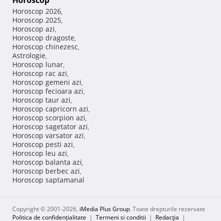
Horoscop
Horoscop 2026
,
Horoscop 2025
,
Horoscop azi
,
Horoscop dragoste
,
Horoscop chinezesc
,
Astrologie
,
Horoscop lunar
,
Horoscop rac azi
,
Horoscop gemeni azi
,
Horoscop fecioara azi
,
Horoscop taur azi
,
Horoscop capricorn azi
,
Horoscop scorpion azi
,
Horoscop sagetator azi
,
Horoscop varsator azi
,
Horoscop pesti azi
,
Horoscop leu azi
,
Horoscop balanta azi
,
Horoscop berbec azi
,
Horoscop saptamanal
Copyright © 2001-2026,
iMedia Plus Group
. Toate drepturile rezervate
Politica de confidențialitate
|
Termeni si conditii
|
Redacţia
|