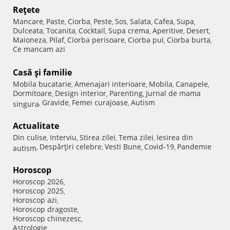
Reţete
Mancare
Paste
Ciorba
Peste
Sos
Salata
Cafea
Supa
,
,
,
,
,
,
,
,
Dulceata
Tocanita
Cocktail
Supa crema
Aperitive
Desert
,
,
,
,
,
,
Maioneza
Pilaf
Ciorba perisoare
Ciorba pui
Ciorba burta
,
,
,
,
,
Ce mancam azi
Casă şi familie
Mobila bucatarie
Amenajari interioare
Mobila
Canapele
,
,
,
,
Dormitoare
Design interior
Parenting
Jurnal de mama
,
,
,
Gravide
Femei curajoase
Autism
singura
,
,
,
Actualitate
Din culise
Interviu
Stirea zilei
Tema zilei
Iesirea din
,
,
,
,
Despărţiri celebre
Vesti Bune
Covid-19
Pandemie
autism
,
,
,
,
Horoscop
Horoscop 2026
,
Horoscop 2025
,
Horoscop azi
,
Horoscop dragoste
,
Horoscop chinezesc
,
Astrologie
,