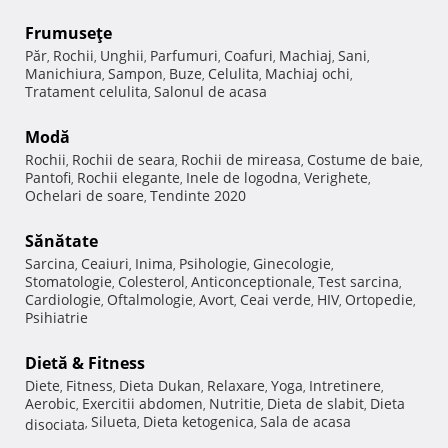
Frumuseţe
Păr
Rochii
Unghii
Parfumuri
Coafuri
Machiaj
Sani
,
,
,
,
,
,
,
Manichiura
Sampon
Buze
Celulita
Machiaj ochi
,
,
,
,
,
Tratament celulita
Salonul de acasa
,
Modă
Rochii
Rochii de seara
Rochii de mireasa
Costume de baie
,
,
,
,
Pantofi
Rochii elegante
Inele de logodna
Verighete
,
,
,
,
Ochelari de soare
Tendinte 2020
,
Sănătate
Sarcina
Ceaiuri
Inima
Psihologie
Ginecologie
,
,
,
,
,
Stomatologie
Colesterol
Anticonceptionale
Test sarcina
,
,
,
,
Cardiologie
Oftalmologie
Avort
Ceai verde
HIV
Ortopedie
,
,
,
,
,
,
Psihiatrie
Dietă & Fitness
Diete
Fitness
Dieta Dukan
Relaxare
Yoga
Intretinere
,
,
,
,
,
,
Aerobic
Exercitii abdomen
Nutritie
Dieta de slabit
Dieta
,
,
,
,
Silueta
Dieta ketogenica
Sala de acasa
disociata
,
,
,