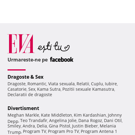
Urmareste-ne pe
Dragoste & Sex
Dragoste
Romantic
Viata sexuala
Relatii
Cuplu
Iubire
,
,
,
,
,
,
Casatorie
Sex
Kama Sutra
Pozitii sexuale Kamasutra
,
,
,
,
Declaratii de dragoste
Divertisment
Meghan Markle
Kate Middleton
Kim Kardashian
Johnny
,
,
,
Teo Trandafir
Angelina Jolie
Dana Rogoz
Dani Otil
Depp
,
,
,
,
,
Smiley
Andra
Delia
Gina Pistol
Justin Bieber
Melania
,
,
,
,
,
Program TV
Program Pro TV
Program Antena 1
Trump
,
,
,