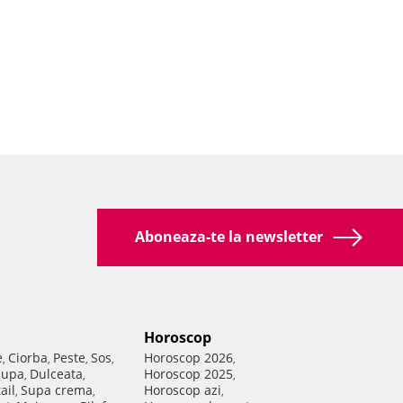
Aboneaza-te la newsletter
Horoscop
e
Ciorba
Peste
Sos
Horoscop 2026
,
,
,
,
,
Supa
Dulceata
Horoscop 2025
,
,
,
ail
Supa crema
Horoscop azi
,
,
,