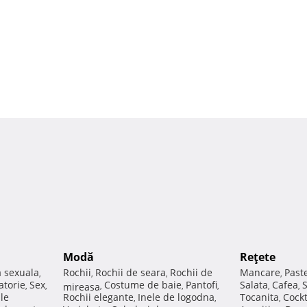
Modă
Reţete
a sexuala
Rochii
Rochii de seara
Rochii de
Mancare
Past
,
,
,
,
atorie
Sex
Costume de baie
Pantofi
Salata
Cafea
,
,
mireasa
,
,
,
,
,
ale
Rochii elegante
Inele de logodna
Tocanita
Cockt
,
,
,