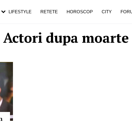
rezești mai des
Cât durează, cum te pregătești și cât
i în vârstă
de dureroasă este investigația
LIFESTYLE
RETETE
HOROSCOP
CITY
FOR
Actori dupa moarte
n