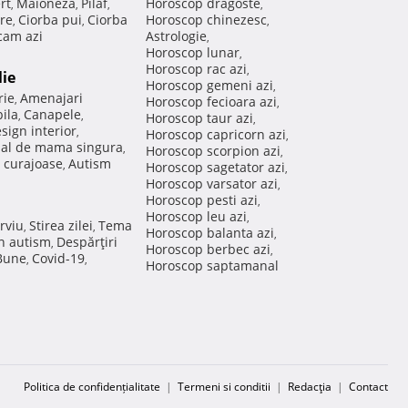
rt
Maioneza
Pilaf
Horoscop dragoste
,
,
,
,
re
Ciorba pui
Ciorba
Horoscop chinezesc
,
,
,
am azi
Astrologie
,
Horoscop lunar
,
Horoscop rac azi
,
lie
Horoscop gemeni azi
,
rie
Amenajari
,
Horoscop fecioara azi
,
ila
Canapele
,
,
Horoscop taur azi
,
sign interior
,
Horoscop capricorn azi
,
nal de mama singura
,
Horoscop scorpion azi
,
 curajoase
Autism
,
Horoscop sagetator azi
,
Horoscop varsator azi
,
Horoscop pesti azi
,
Horoscop leu azi
,
rviu
Stirea zilei
Tema
,
,
Horoscop balanta azi
,
in autism
Despărţiri
,
Horoscop berbec azi
,
 Bune
Covid-19
,
,
Horoscop saptamanal
Politica de confidențialitate
|
Termeni si conditii
|
Redacţia
|
Contact