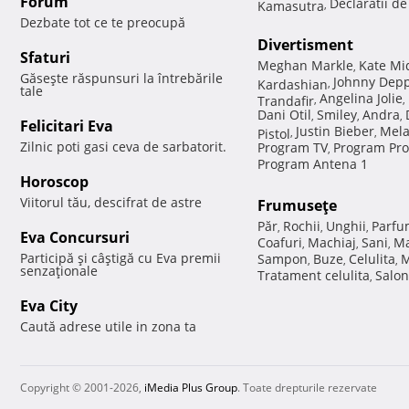
Forum
Declaratii d
Kamasutra
,
Dezbate tot ce te preocupă
Divertisment
Sfaturi
Meghan Markle
Kate Mi
,
Găseşte răspunsuri la întrebările
Johnny Dep
Kardashian
,
tale
Angelina Jolie
Trandafir
,
,
Dani Otil
Smiley
Andra
,
,
,
Felicitari Eva
Justin Bieber
Mela
Pistol
,
,
Zilnic poti gasi ceva de sarbatorit.
Program TV
Program Pro
,
Program Antena 1
Horoscop
Viitorul tău, descifrat de astre
Frumuseţe
Păr
Rochii
Unghii
Parfu
,
,
,
Eva Concursuri
Coafuri
Machiaj
Sani
Ma
,
,
,
Participă şi câştigă cu Eva premii
Sampon
Buze
Celulita
M
,
,
,
senzaţionale
Tratament celulita
Salon
,
Eva City
Caută adrese utile in zona ta
Copyright © 2001-2026,
iMedia Plus Group
. Toate drepturile rezervate