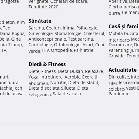
e dragoste
Verighete
Ochelari de soare
Aperitive
Dese
,
,
,
Tendinte 2020
Ciorba perisoa
Ce manc
burta
,
Sănătate
ddleton
Kim
,
Casă şi fami
p
Teo
Sarcina
Ceaiuri
Inima
Psihologie
,
,
,
,
,
Dana Rogoz
Ginecologie
Stomatologie
Colesterol
Mobila bucata
,
,
,
,
Delia
Gina
Anticonceptionale
Test sarcina
Mob
,
,
,
interioare
,
nia Trump
Cardiologie
Oftalmologie
Avort
Ceai
Dormitoare
De
,
,
,
,
,
 TV
HIV
Ortopedie
Psihiatrie
Parenting
Jur
,
verde
,
,
,
,
Gravide
Femei
,
Dietă & Fitness
Actualitate
Diete
Fitness
Dieta Dukan
Relaxare
,
,
,
,
muri
Yoga
Intretinere
Aerobic
Exercitii
Din culise
Inte
,
,
,
,
,
nichiura
Nutritie
Dieta de slabit
Iesirea d
,
abdomen
,
,
,
zilei
,
achiaj ochi
Dieta disociata
Silueta
Dieta
Vesti
,
,
,
celebre
,
ul de acasa
Sala de acasa
Pandemie
ketogenica
,