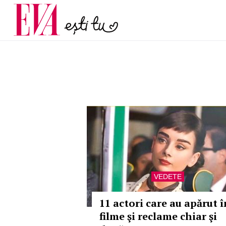
și 60 de ani. De ce te t
Carieră
pe măsură ce înaintez
Actualitate
VEDETE
11 actori care au apărut î
filme şi reclame chiar şi