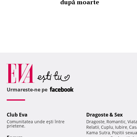
după moarte
Urmareste-ne pe
Club Eva
Dragoste & Sex
Comunitatea unde eşti între
Dragoste
Romantic
Viat
,
,
prietene.
Relatii
Cuplu
Iubire
Cas
,
,
,
Kama Sutra
Pozitii sexu
,