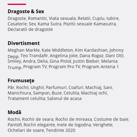
Dragoste & Sex
Dragoste
Romantic
Viata sexuala
Relatii
Cuplu
Iubire
,
,
,
,
,
,
Casatorie
Sex
Kama Sutra
Pozitii sexuale Kamasutra
,
,
,
,
Declaratii de dragoste
Divertisment
Meghan Markle
Kate Middleton
Kim Kardashian
Johnny
,
,
,
Teo Trandafir
Angelina Jolie
Dana Rogoz
Dani Otil
Depp
,
,
,
,
,
Smiley
Andra
Delia
Gina Pistol
Justin Bieber
Melania
,
,
,
,
,
Program TV
Program Pro TV
Program Antena 1
Trump
,
,
,
Frumuseţe
Păr
Rochii
Unghii
Parfumuri
Coafuri
Machiaj
Sani
,
,
,
,
,
,
,
Manichiura
Sampon
Buze
Celulita
Machiaj ochi
,
,
,
,
,
Tratament celulita
Salonul de acasa
,
Modă
Rochii
Rochii de seara
Rochii de mireasa
Costume de baie
,
,
,
,
Pantofi
Rochii elegante
Inele de logodna
Verighete
,
,
,
,
Ochelari de soare
Tendinte 2020
,