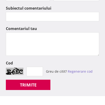
Subiectul comentariului
Comentariul tau
Cod
Greu de citit?
Regenerare cod
TRIMITE