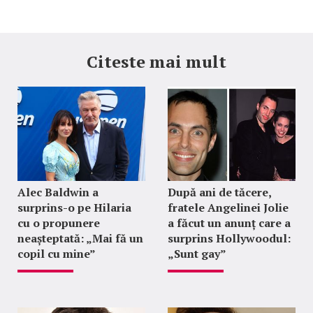
Citeste mai mult
Alec Baldwin a
După ani de tăcere,
surprins-o pe Hilaria
fratele Angelinei Jolie
cu o propunere
a făcut un anunț care a
neașteptată: „Mai fă un
surprins Hollywoodul:
copil cu mine”
„Sunt gay”