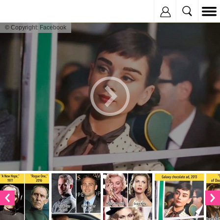
Inregistreaza
© Copyright: Facebook