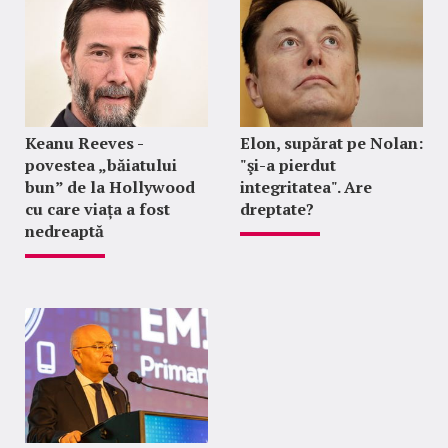
Keanu Reeves -
Elon, supărat pe Nolan:
povestea „băiatului
"şi-a pierdut
bun” de la Hollywood
integritatea". Are
cu care viața a fost
dreptate?
nedreaptă