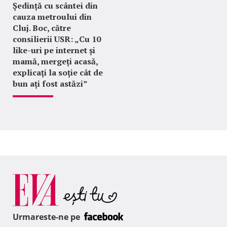
Ședință cu scântei din
cauza metroului din
Cluj. Boc, către
consilierii USR: „Cu 10
like-uri pe internet și
mamă, mergeți acasă,
explicați la soție cât de
bun ați fost astăzi”
Urmareste-ne pe