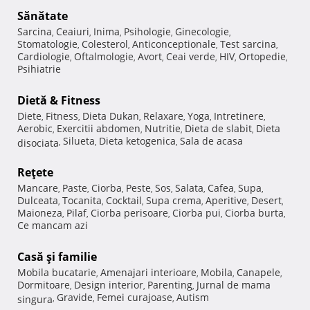
Sănătate
Sarcina
Ceaiuri
Inima
Psihologie
Ginecologie
,
,
,
,
,
Stomatologie
Colesterol
Anticonceptionale
Test sarcina
,
,
,
,
Cardiologie
Oftalmologie
Avort
Ceai verde
HIV
Ortopedie
,
,
,
,
,
,
Psihiatrie
Dietă & Fitness
Diete
Fitness
Dieta Dukan
Relaxare
Yoga
Intretinere
,
,
,
,
,
,
Aerobic
Exercitii abdomen
Nutritie
Dieta de slabit
Dieta
,
,
,
,
Silueta
Dieta ketogenica
Sala de acasa
disociata
,
,
,
Reţete
Mancare
Paste
Ciorba
Peste
Sos
Salata
Cafea
Supa
,
,
,
,
,
,
,
,
Dulceata
Tocanita
Cocktail
Supa crema
Aperitive
Desert
,
,
,
,
,
,
Maioneza
Pilaf
Ciorba perisoare
Ciorba pui
Ciorba burta
,
,
,
,
,
Ce mancam azi
Casă şi familie
Mobila bucatarie
Amenajari interioare
Mobila
Canapele
,
,
,
,
Dormitoare
Design interior
Parenting
Jurnal de mama
,
,
,
Gravide
Femei curajoase
Autism
singura
,
,
,