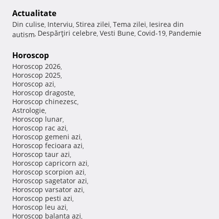
Actualitate
Din culise
Interviu
Stirea zilei
Tema zilei
Iesirea din
,
,
,
,
Despărţiri celebre
Vesti Bune
Covid-19
Pandemie
autism
,
,
,
,
Horoscop
Horoscop 2026
,
Horoscop 2025
,
Horoscop azi
,
Horoscop dragoste
,
Horoscop chinezesc
,
Astrologie
,
Horoscop lunar
,
Horoscop rac azi
,
Horoscop gemeni azi
,
Horoscop fecioara azi
,
Horoscop taur azi
,
Horoscop capricorn azi
,
Horoscop scorpion azi
,
Horoscop sagetator azi
,
Horoscop varsator azi
,
Horoscop pesti azi
,
Horoscop leu azi
,
Horoscop balanta azi
,