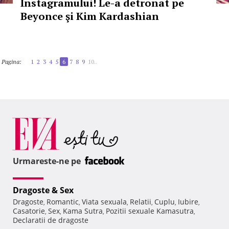
Instagramului! Le-a detronat pe
Beyonce şi Kim Kardashian
Pagina:
1
2
3
4
5
6
7
8
9
10..
Urmareste-ne pe
Dragoste & Sex
Dragoste
Romantic
Viata sexuala
Relatii
Cuplu
Iubire
,
,
,
,
,
,
Casatorie
Sex
Kama Sutra
Pozitii sexuale Kamasutra
,
,
,
,
Declaratii de dragoste