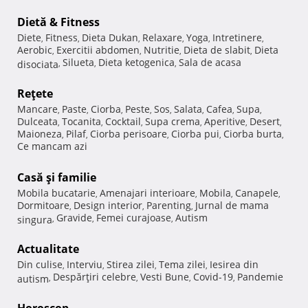
Dietă & Fitness
Diete
Fitness
Dieta Dukan
Relaxare
Yoga
Intretinere
,
,
,
,
,
,
Aerobic
Exercitii abdomen
Nutritie
Dieta de slabit
Dieta
,
,
,
,
Silueta
Dieta ketogenica
Sala de acasa
disociata
,
,
,
Reţete
Mancare
Paste
Ciorba
Peste
Sos
Salata
Cafea
Supa
,
,
,
,
,
,
,
,
Dulceata
Tocanita
Cocktail
Supa crema
Aperitive
Desert
,
,
,
,
,
,
Maioneza
Pilaf
Ciorba perisoare
Ciorba pui
Ciorba burta
,
,
,
,
,
Ce mancam azi
Casă şi familie
Mobila bucatarie
Amenajari interioare
Mobila
Canapele
,
,
,
,
Dormitoare
Design interior
Parenting
Jurnal de mama
,
,
,
Gravide
Femei curajoase
Autism
singura
,
,
,
Actualitate
Din culise
Interviu
Stirea zilei
Tema zilei
Iesirea din
,
,
,
,
Despărţiri celebre
Vesti Bune
Covid-19
Pandemie
autism
,
,
,
,