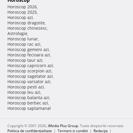
Horoscop
Horoscop 2026
,
Horoscop 2025
,
Horoscop azi
,
Horoscop dragoste
,
Horoscop chinezesc
,
Astrologie
,
Horoscop lunar
,
Horoscop rac azi
,
Horoscop gemeni azi
,
Horoscop fecioara azi
,
Horoscop taur azi
,
Horoscop capricorn azi
,
Horoscop scorpion azi
,
Horoscop sagetator azi
,
Horoscop varsator azi
,
Horoscop pesti azi
,
Horoscop leu azi
,
Horoscop balanta azi
,
Horoscop berbec azi
,
Horoscop saptamanal
Copyright © 2001-2026,
iMedia Plus Group
. Toate drepturile rezervate
Politica de confidențialitate
|
Termeni si conditii
|
Redacţia
|