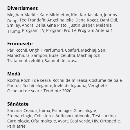
Divertisment
Meghan Markle
Kate Middleton
Kim Kardashian
Johnny
,
,
,
Teo Trandafir
Angelina Jolie
Dana Rogoz
Dani Otil
Depp
,
,
,
,
,
Smiley
Andra
Delia
Gina Pistol
Justin Bieber
Melania
,
,
,
,
,
Program TV
Program Pro TV
Program Antena 1
Trump
,
,
,
Frumuseţe
Păr
Rochii
Unghii
Parfumuri
Coafuri
Machiaj
Sani
,
,
,
,
,
,
,
Manichiura
Sampon
Buze
Celulita
Machiaj ochi
,
,
,
,
,
Tratament celulita
Salonul de acasa
,
Modă
Rochii
Rochii de seara
Rochii de mireasa
Costume de baie
,
,
,
,
Pantofi
Rochii elegante
Inele de logodna
Verighete
,
,
,
,
Ochelari de soare
Tendinte 2020
,
Sănătate
Sarcina
Ceaiuri
Inima
Psihologie
Ginecologie
,
,
,
,
,
Stomatologie
Colesterol
Anticonceptionale
Test sarcina
,
,
,
,
Cardiologie
Oftalmologie
Avort
Ceai verde
HIV
Ortopedie
,
,
,
,
,
,
Psihiatrie