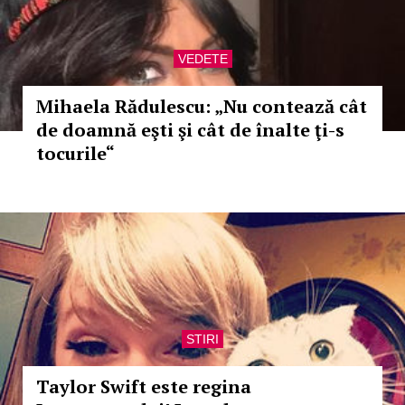
VEDETE
Mihaela Rădulescu: „Nu contează cât
de doamnă eşti şi cât de înalte ţi-s
tocurile“
STIRI
Taylor Swift este regina