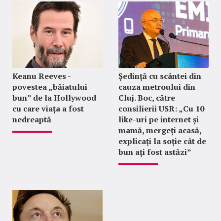
Keanu Reeves -
Ședință cu scântei din
povestea „băiatului
cauza metroului din
bun” de la Hollywood
Cluj. Boc, către
cu care viața a fost
consilierii USR: „Cu 10
nedreaptă
like-uri pe internet și
mamă, mergeți acasă,
explicați la soție cât de
bun ați fost astăzi”