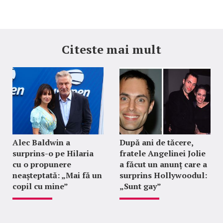
Citeste mai mult
Alec Baldwin a
După ani de tăcere,
surprins-o pe Hilaria
fratele Angelinei Jolie
cu o propunere
a făcut un anunț care a
neașteptată: „Mai fă un
surprins Hollywoodul:
copil cu mine”
„Sunt gay”