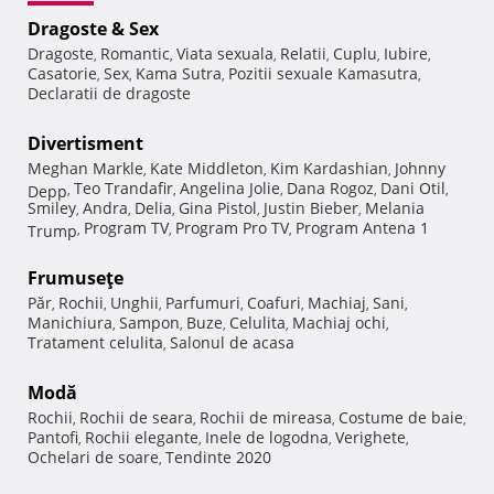
Dragoste & Sex
Dragoste
Romantic
Viata sexuala
Relatii
Cuplu
Iubire
,
,
,
,
,
,
Casatorie
Sex
Kama Sutra
Pozitii sexuale Kamasutra
,
,
,
,
Declaratii de dragoste
Divertisment
Meghan Markle
Kate Middleton
Kim Kardashian
Johnny
,
,
,
Teo Trandafir
Angelina Jolie
Dana Rogoz
Dani Otil
Depp
,
,
,
,
,
Smiley
Andra
Delia
Gina Pistol
Justin Bieber
Melania
,
,
,
,
,
Program TV
Program Pro TV
Program Antena 1
Trump
,
,
,
Frumuseţe
Păr
Rochii
Unghii
Parfumuri
Coafuri
Machiaj
Sani
,
,
,
,
,
,
,
Manichiura
Sampon
Buze
Celulita
Machiaj ochi
,
,
,
,
,
Tratament celulita
Salonul de acasa
,
Modă
Rochii
Rochii de seara
Rochii de mireasa
Costume de baie
,
,
,
,
Pantofi
Rochii elegante
Inele de logodna
Verighete
,
,
,
,
Ochelari de soare
Tendinte 2020
,