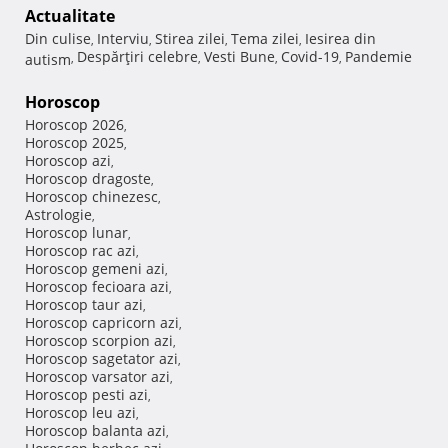
Actualitate
Din culise
Interviu
Stirea zilei
Tema zilei
Iesirea din
,
,
,
,
Despărţiri celebre
Vesti Bune
Covid-19
Pandemie
autism
,
,
,
,
Horoscop
Horoscop 2026
,
Horoscop 2025
,
Horoscop azi
,
Horoscop dragoste
,
Horoscop chinezesc
,
Astrologie
,
Horoscop lunar
,
Horoscop rac azi
,
Horoscop gemeni azi
,
Horoscop fecioara azi
,
Horoscop taur azi
,
Horoscop capricorn azi
,
Horoscop scorpion azi
,
Horoscop sagetator azi
,
Horoscop varsator azi
,
Horoscop pesti azi
,
Horoscop leu azi
,
Horoscop balanta azi
,