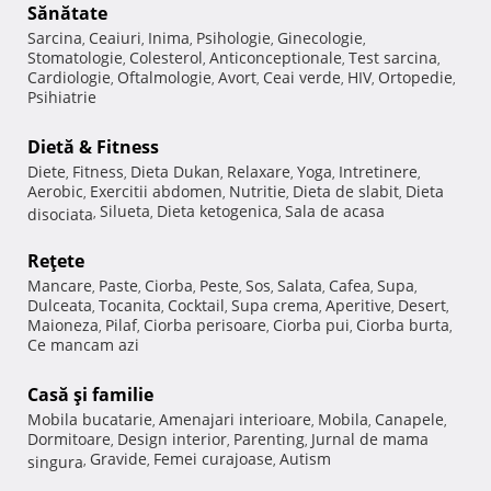
Sănătate
Sarcina
Ceaiuri
Inima
Psihologie
Ginecologie
,
,
,
,
,
Stomatologie
Colesterol
Anticonceptionale
Test sarcina
,
,
,
,
Cardiologie
Oftalmologie
Avort
Ceai verde
HIV
Ortopedie
,
,
,
,
,
,
Psihiatrie
Dietă & Fitness
Diete
Fitness
Dieta Dukan
Relaxare
Yoga
Intretinere
,
,
,
,
,
,
Aerobic
Exercitii abdomen
Nutritie
Dieta de slabit
Dieta
,
,
,
,
Silueta
Dieta ketogenica
Sala de acasa
disociata
,
,
,
Reţete
Mancare
Paste
Ciorba
Peste
Sos
Salata
Cafea
Supa
,
,
,
,
,
,
,
,
Dulceata
Tocanita
Cocktail
Supa crema
Aperitive
Desert
,
,
,
,
,
,
Maioneza
Pilaf
Ciorba perisoare
Ciorba pui
Ciorba burta
,
,
,
,
,
Ce mancam azi
Casă şi familie
Mobila bucatarie
Amenajari interioare
Mobila
Canapele
,
,
,
,
Dormitoare
Design interior
Parenting
Jurnal de mama
,
,
,
Gravide
Femei curajoase
Autism
singura
,
,
,