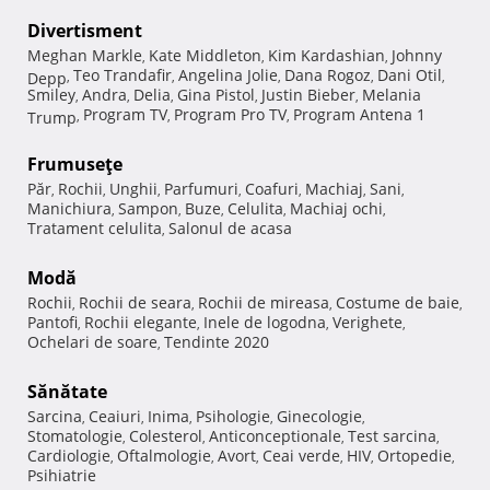
Divertisment
Meghan Markle
Kate Middleton
Kim Kardashian
Johnny
,
,
,
Teo Trandafir
Angelina Jolie
Dana Rogoz
Dani Otil
Depp
,
,
,
,
,
Smiley
Andra
Delia
Gina Pistol
Justin Bieber
Melania
,
,
,
,
,
Program TV
Program Pro TV
Program Antena 1
Trump
,
,
,
Frumuseţe
Păr
Rochii
Unghii
Parfumuri
Coafuri
Machiaj
Sani
,
,
,
,
,
,
,
Manichiura
Sampon
Buze
Celulita
Machiaj ochi
,
,
,
,
,
Tratament celulita
Salonul de acasa
,
Modă
Rochii
Rochii de seara
Rochii de mireasa
Costume de baie
,
,
,
,
Pantofi
Rochii elegante
Inele de logodna
Verighete
,
,
,
,
Ochelari de soare
Tendinte 2020
,
Sănătate
Sarcina
Ceaiuri
Inima
Psihologie
Ginecologie
,
,
,
,
,
Stomatologie
Colesterol
Anticonceptionale
Test sarcina
,
,
,
,
Cardiologie
Oftalmologie
Avort
Ceai verde
HIV
Ortopedie
,
,
,
,
,
,
Psihiatrie