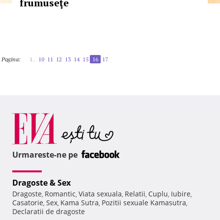
frumuseţe
Pagina:
1..
10
11
12
13
14
15
16
17
Urmareste-ne pe
Dragoste & Sex
Dragoste
Romantic
Viata sexuala
Relatii
Cuplu
Iubire
,
,
,
,
,
,
Casatorie
Sex
Kama Sutra
Pozitii sexuale Kamasutra
,
,
,
,
Declaratii de dragoste