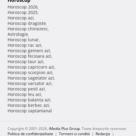
Horoscop
Horoscop 2026
,
Horoscop 2025
,
Horoscop azi
,
Horoscop dragoste
,
Horoscop chinezesc
,
Astrologie
,
Horoscop lunar
,
Horoscop rac azi
,
Horoscop gemeni azi
,
Horoscop fecioara azi
,
Horoscop taur azi
,
Horoscop capricorn azi
,
Horoscop scorpion azi
,
Horoscop sagetator azi
,
Horoscop varsator azi
,
Horoscop pesti azi
,
Horoscop leu azi
,
Horoscop balanta azi
,
Horoscop berbec azi
,
Horoscop saptamanal
Copyright © 2001-2026,
iMedia Plus Group
. Toate drepturile rezervate
Politica de confidențialitate
|
Termeni si conditii
|
Redacţia
|