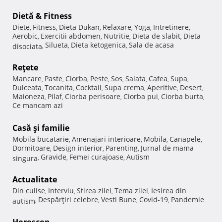
Dietă & Fitness
Diete
Fitness
Dieta Dukan
Relaxare
Yoga
Intretinere
,
,
,
,
,
,
Aerobic
Exercitii abdomen
Nutritie
Dieta de slabit
Dieta
,
,
,
,
Silueta
Dieta ketogenica
Sala de acasa
disociata
,
,
,
Reţete
Mancare
Paste
Ciorba
Peste
Sos
Salata
Cafea
Supa
,
,
,
,
,
,
,
,
Dulceata
Tocanita
Cocktail
Supa crema
Aperitive
Desert
,
,
,
,
,
,
Maioneza
Pilaf
Ciorba perisoare
Ciorba pui
Ciorba burta
,
,
,
,
,
Ce mancam azi
Casă şi familie
Mobila bucatarie
Amenajari interioare
Mobila
Canapele
,
,
,
,
Dormitoare
Design interior
Parenting
Jurnal de mama
,
,
,
Gravide
Femei curajoase
Autism
singura
,
,
,
Actualitate
Din culise
Interviu
Stirea zilei
Tema zilei
Iesirea din
,
,
,
,
Despărţiri celebre
Vesti Bune
Covid-19
Pandemie
autism
,
,
,
,