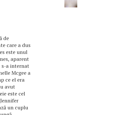
ă de
ate care a dus
es este unul
ames, aparent
e s-a internat
helle Mcgee a
mp ce el era
au avut
eie este cel
 Jennifer
ează un cuplu
lungă,