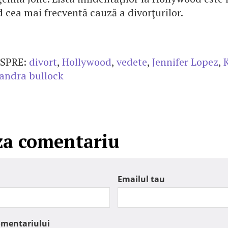
d cea mai frecventă cauză a divorţurilor.
SPRE:
divort
,
Hollywood
,
vedete
,
Jennifer Lopez
,
andra bullock
za comentariu
Emailul tau
omentariului