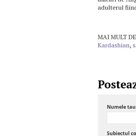
adulterul fiin
MAI MULT DE
Kardashian
,
s
Postea
Numele tau
Subiectul c