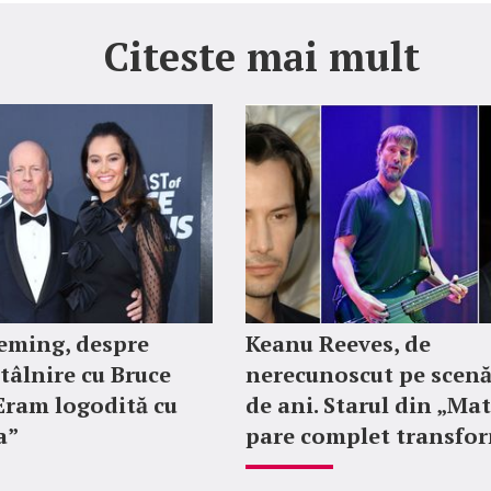
Citeste mai mult
ming, despre
Keanu Reeves, de
tâlnire cu Bruce
nerecunoscut pe scenă
„Eram logodită cu
de ani. Starul din „Mat
a”
pare complet transfo