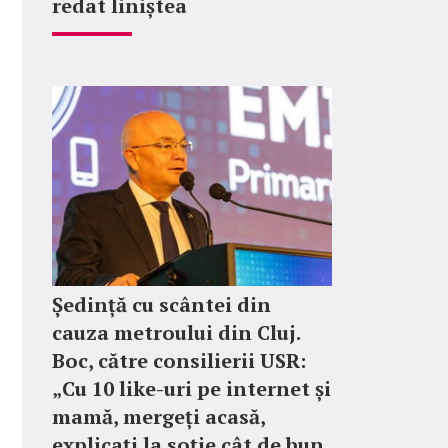
redat liniștea
Ședință cu scântei din
cauza metroului din Cluj.
Boc, către consilierii USR:
„Cu 10 like-uri pe internet și
mamă, mergeți acasă,
explicați la soție cât de bun