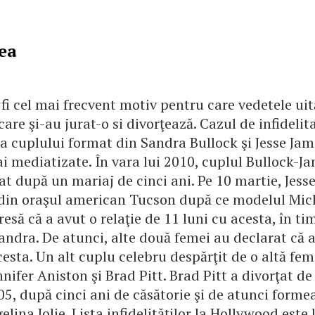
tea
fi cel mai frecvent motiv pentru care vedetele uit
are şi-au jurat-o si divorţează. Cazul de infidelit
a cuplului format din Sandra Bullock şi Jesse Jam
ai mediatizate. În vara lui 2010, cuplul Bullock-J
ţat după un mariaj de cinci ani. Pe 10 martie, Jess
ă din oraşul american Tucson după ce modelul Mic
resă că a avut o relaţie de 11 luni cu acesta, în ti
Sandra. De atunci, alte două femei au declarat că 
esta. Un alt cuplu celebru despărţit de o altă fem
nifer Aniston şi Brad Pitt. Brad Pitt a divorţat de
05, după cinci ani de căsătorie şi de atunci form
elina Jolie. Lista infidelităţilor la Hollywood este 