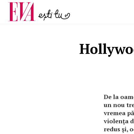
și 60 de ani. De ce te t
Carieră
pe măsură ce înaintez
Actualitate
Hollywo
De la oame
un nou tre
vremea păr
violenţa d
redus şi, 