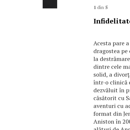
1
din
5
Infidelita
Acesta pare a 
dragostea pe c
la destrămare
dintre cele m
solid, a divor
într-o clinic
dezvăluit în p
căsătorit cu 
aventuri cu ac
format din Jen
Aniston în 20
alături de Ang