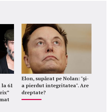
Elon, supărat pe Nolan: "şi-
 la 61
a pierdut integritatea". Are
rix”
dreptate?
rmat