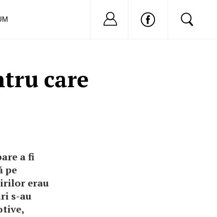
Nu ai cont?
Inregistreaza-
UM
tru care
are a fi
ă pe
irilor erau
ri s-au
tive,