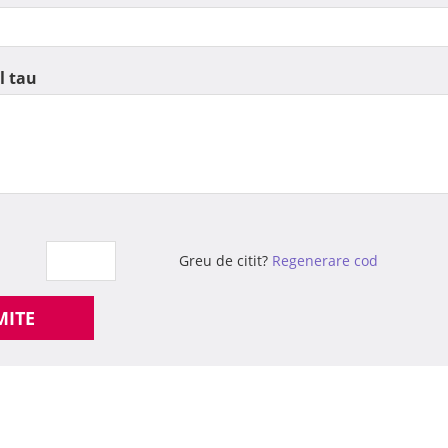
l tau
Greu de citit?
Regenerare cod
MITE