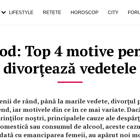
rezești mai des
Cât durează, cum te pregătești și cât
i în vârstă
de dureroasă este investigația
LIFESTYLE
RETETE
HOROSCOP
CITY
FOR
od: Top 4 motive pen
divorţează vedetele
nii de rând, până la marile vedete, divorţul p
nd, iar motivele din ce în ce mai variate. Dac
inţilor noştri, principalele cauze ale despărţ
omestică sau consumul de alcool, aceste cazu
odată cu emanciparea femeii, au apărut noi mo