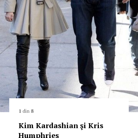
1
din
8
Kim Kardashian şi Kris
Humphries