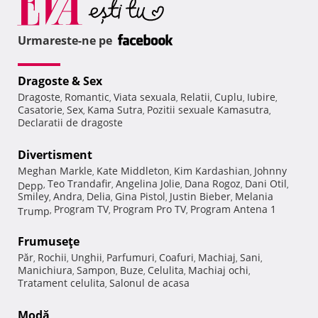
Urmareste-ne pe
Dragoste & Sex
Dragoste
Romantic
Viata sexuala
Relatii
Cuplu
Iubire
,
,
,
,
,
,
Casatorie
Sex
Kama Sutra
Pozitii sexuale Kamasutra
,
,
,
,
Declaratii de dragoste
Divertisment
Meghan Markle
Kate Middleton
Kim Kardashian
Johnny
,
,
,
Teo Trandafir
Angelina Jolie
Dana Rogoz
Dani Otil
Depp
,
,
,
,
,
Smiley
Andra
Delia
Gina Pistol
Justin Bieber
Melania
,
,
,
,
,
Program TV
Program Pro TV
Program Antena 1
Trump
,
,
,
Frumuseţe
Păr
Rochii
Unghii
Parfumuri
Coafuri
Machiaj
Sani
,
,
,
,
,
,
,
Manichiura
Sampon
Buze
Celulita
Machiaj ochi
,
,
,
,
,
Tratament celulita
Salonul de acasa
,
Modă