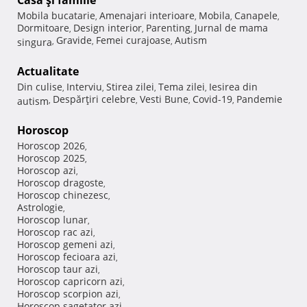
Casă şi familie
Mobila bucatarie
Amenajari interioare
Mobila
Canapele
,
,
,
,
Dormitoare
Design interior
Parenting
Jurnal de mama
,
,
,
Gravide
Femei curajoase
Autism
singura
,
,
,
Actualitate
Din culise
Interviu
Stirea zilei
Tema zilei
Iesirea din
,
,
,
,
Despărţiri celebre
Vesti Bune
Covid-19
Pandemie
autism
,
,
,
,
Horoscop
Horoscop 2026
,
Horoscop 2025
,
Horoscop azi
,
Horoscop dragoste
,
Horoscop chinezesc
,
Astrologie
,
Horoscop lunar
,
Horoscop rac azi
,
Horoscop gemeni azi
,
Horoscop fecioara azi
,
Horoscop taur azi
,
Horoscop capricorn azi
,
Horoscop scorpion azi
,
Horoscop sagetator azi
,