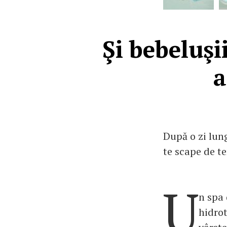
Şi bebeluşi
a
După o zi lung
te scape de te
U
n spa 
hidrot