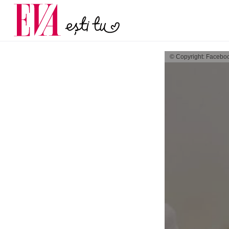
poate anunța osteopo
Carieră
discret pe care multe f
Actualitate
după menopa
© Copyright: Facebo