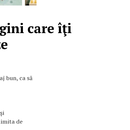
ini care îţi
ze
saj bun, ca să
şi
limita de