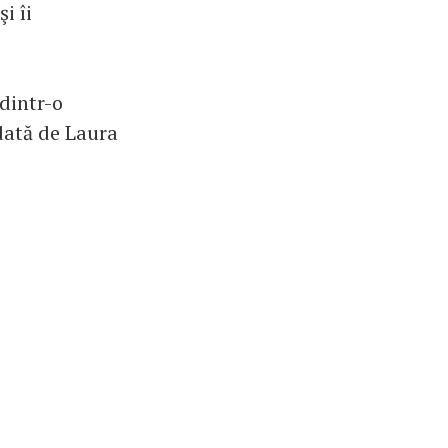
i îi
 dintr-o
ndată de Laura