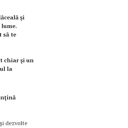
lăceală şi
 lume.
t să te
t chiar şi un
ul la
onţină
şi dezvolte