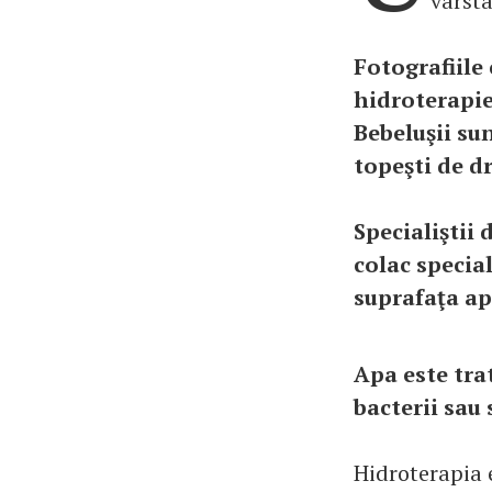
vârsta
Fotografiile 
hidroterapie
Bebeluşii sun
topeşti de dr
Specialiştii 
colac special
suprafaţa ap
Apa este trat
bacterii sau 
Hidroterapia e