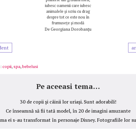
iubesc oamenii care iubesc
animalele și scriu cu drag
despre tot ce este nou în
frumusețe și modă
De
Georgiana Dorobanțu
dent
ar
:
copii
,
spa
,
bebelusi
Pe aceeasi tema...
30 de copii şi câinii lor uriaşi. Sunt adorabili!
Ce înseamnă să fii tată model, în 20 de imagini amuzante
ama ei s-au transformat în personaje Disney. Fotografiile lor s