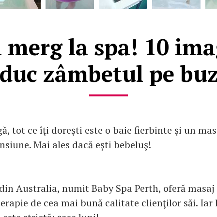
i merg la spa! 10 imag
duc zâmbetul pe bu
ă, tot ce îţi doreşti este o baie fierbinte şi un ma
nsiune. Mai ales dacă eşti bebeluş!
din Australia, numit Baby Spa Perth, oferă masaj 
erapie de cea mai bună calitate clienţilor săi. Iar 