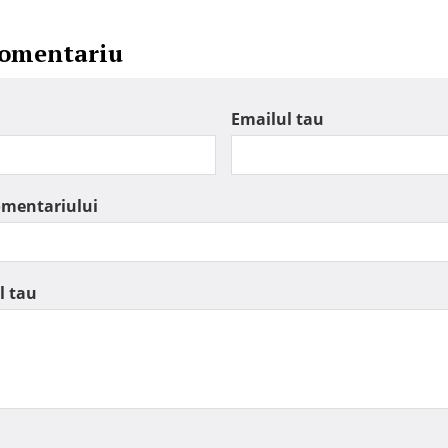
comentariu
Emailul tau
omentariului
l tau