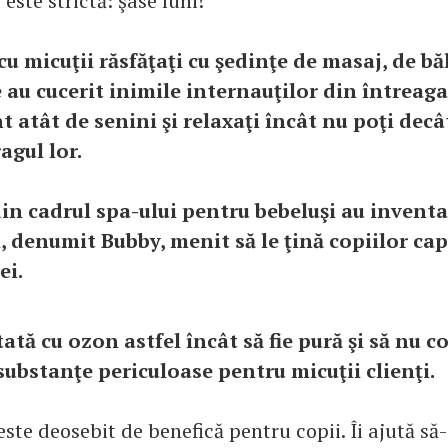
 este strictă: şase luni!
cu micuţii răsfăţaţi cu şedinţe de masaj, de bă
 au cucerit inimile internauţilor din întreaga
t atât de senini şi relaxaţi încât nu poţi decâ
agul lor.
din cadrul spa-ului pentru bebeluşi au inventa
, denumit Bubby, menit să le ţină copiilor cap
ei.
ată cu ozon astfel încât să fie pură şi să nu c
substanţe periculoase pentru micuţii clienţi.
ste deosebit de benefică pentru copii. Îi ajută să-