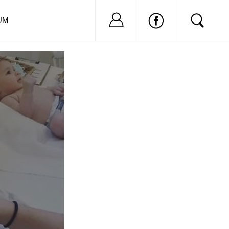
Nu ai cont?
Inregistreaza-
UM