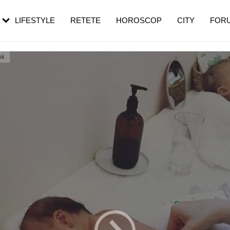
roza. Semnul
menopauză și când ar trebui să mergi
emei îl ignoră
la medic
LIFESTYLE
RETETE
HOROSCOP
CITY
FOR
uză
ok