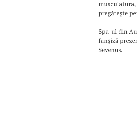
musculatura, s
pregăteşte pen
Spa-ul din Aus
fanşiză prezen
Sevenus.