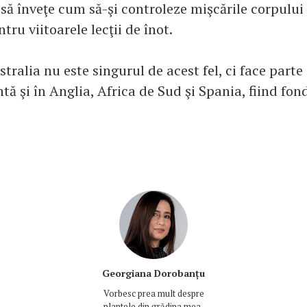
ă înveţe cum să-şi controleze mişcările corpului ş
tru viitoarele lecţii de înot.
tralia nu este singurul de acest fel, ci face parte
tă şi în Anglia, Africa de Sud şi Spania, fiind fo
Georgiana Dorobanțu
Vorbesc prea mult despre
plantele din grădina mea,