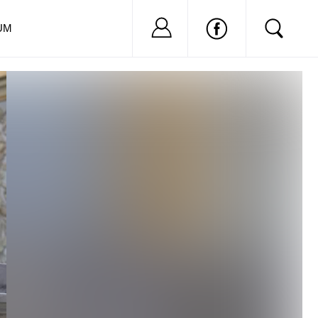
Nu ai cont?
Inregistreaza-
UM