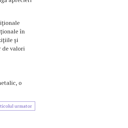
iționale
ționale în
țiile și
 de valori
etalic, o
ticolul urmator