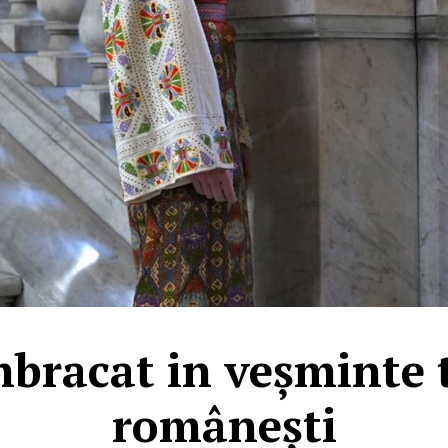
imbracat in veșminte 
românești