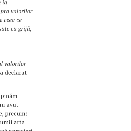
n ia
pra valorilor
e ceea ce
ute cu grijă,
 valorilor
 a declarat
âmpinăm
au avut
te, precum:
lumii arta
agă aprecieri