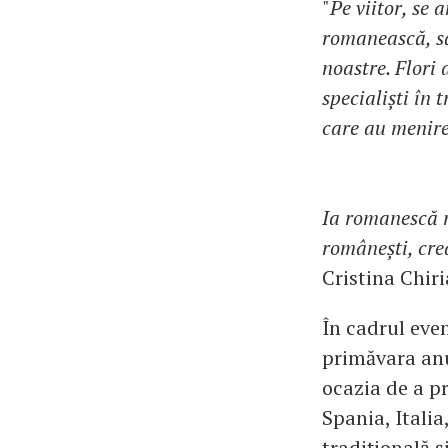
"
Pe viitor, se 
romanească, să
noastre. Flori
specialiști în
care au menirea
Ia romanescă r
românești, crea
Cristina Chiri
În cadrul eve
primăvara anu
ocazia de a p
Spania, Italia
tradițională ș