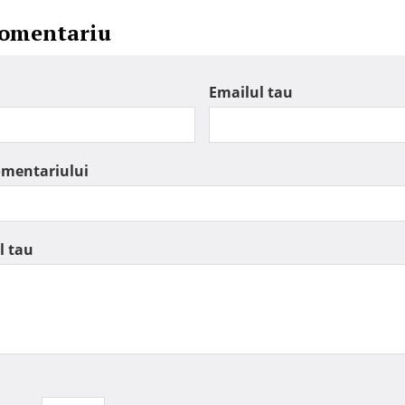
comentariu
Emailul tau
omentariului
l tau