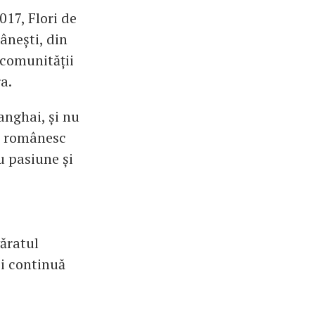
17, Flori de
ânești, din
 comunității
ra.
nghai, și nu
de românesc
u pasiune și
văratul
și continuă