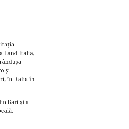
itația
a Land Italia,
 Brândușa
o și
, în Italia în
in Bari și a
ocală.