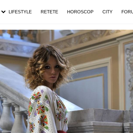
rebui să mergi
și 60 de ani. De ce te trezești mai des
pe măsură ce înaintezi în vârstă
LIFESTYLE
RETETE
HOROSCOP
CITY
FOR