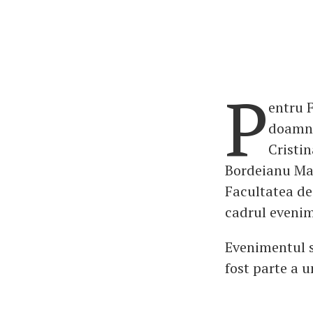
P
entru F
doamne
Cristin
Bordeianu Mak
Facultatea de
cadrul evenim
Evenimentul s-
fost parte a u