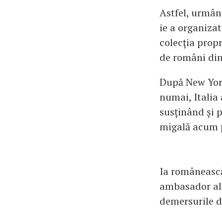
Astfel, urmân
ie a organiza
colecția propr
de români din
După New York
numai, Italia
susținând și p
migală acum p
Ia românească
ambasador al r
demersurile d