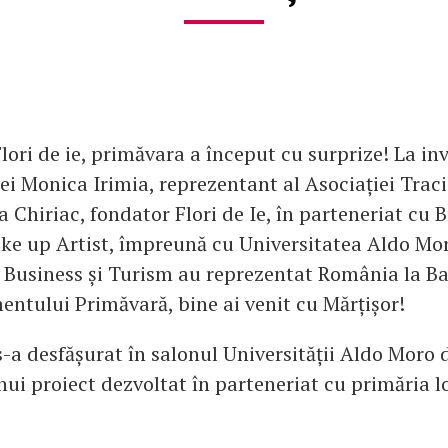
lori de ie, primăvara a început cu surprize! La inv
i Monica Irimia, reprezentant al Asociației Traci
a Chiriac, fondator Flori de Ie, în parteneriat cu
e up Artist, împreună cu Universitatea Aldo Mor
 Business și Turism au reprezentat România la Bari
entului Primăvară, bine ai venit cu Mărțișor!
a desfășurat în salonul Universității Aldo Moro d
nui proiect dezvoltat în parteneriat cu primăria l