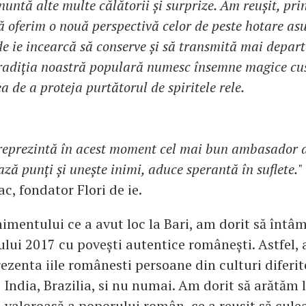
anuntă alte multe călătorii și surprize. Am reușit, pri
 oferim o nouă perspectivă celor de peste hotare asu
 de ie incearcă să conserve și să transmită mai depart
 tradiția noastră populară numesc însemne magice cus
 de a proteja purtătorul de spiritele rele.
eprezintă în acest moment cel mai bun ambasador al
ză punți și unește inimi, aduce sperantă în suflete.
"
ac, fondator Flori de ie.
nimentului ce a avut loc la Bari, am dorit să înt
lui 2017 cu povești autentice românești. Astfel, 
rezenta iile românesti persoane din culturi diferi
, India, Brazilia, si nu numai. Am dorit să arătăm 
i valoroasă a poporului român, ce a reusit să cule