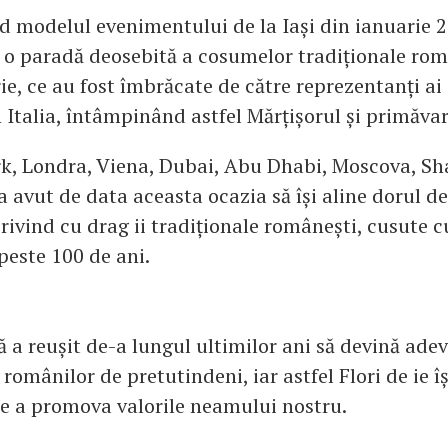
d modelul evenimentului de la Iași din ianuarie 20
t o paradă deosebită a cosumelor tradiționale rom
ie, ce au fost îmbrăcate de către reprezentanți ai
 Italia, întâmpinând astfel Mărțișorul și primăva
, Londra, Viena, Dubai, Abu Dhabi, Moscova, Sha
 a avut de data aceasta ocazia să își aline dorul 
rivind cu drag ii tradiționale românești, cusute c
este 100 de ani.
 a reușit de-a lungul ultimilor ani să devină ade
omânilor de pretutindeni, iar astfel Flori de ie î
e a promova valorile neamului nostru.