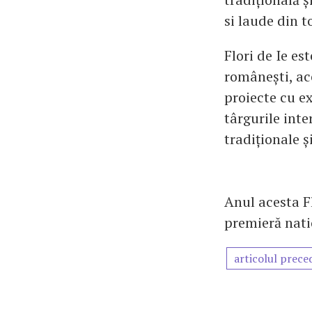
si laude din t
Flori de Ie es
românești, acc
proiecte cu ex
târgurile inte
tradiționale ș
Anul acesta Fl
premieră nat
articolul prece