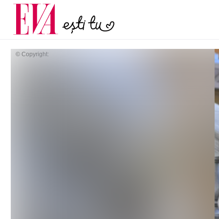
menopauză și când ar t
Carieră
la medic
Actualitate
© Copyright: