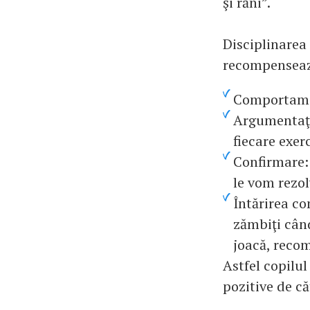
şi răni”.
Disciplinarea
recompensează
Comportamen
Argumentaţi
fiecare exer
Confirmare: 
le vom rezol
Întărirea co
zămbiţi când
joacă, reco
Astfel copilul
pozitive de că