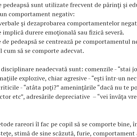
 pedeapsă sunt utilizate frecvent de părinţi şi ed
i un comportament negativ:
 verbale şi dezaprobarea comportamentelor negat
e implică durere emoţională sau fizică severă.
de pedeapsă se centrează pe comportamentul ned
il cum să se comporte adecvat.
disciplinare neadecvată sunt: comenzile - “stai jo
irmaţiile explozive, chiar agresive - “eşti într-un 
criticile - “atâta poţi?” ameninţările “dacă nu te p
ctor etc”, adresările depreciative – “vei învăţa vre
tode rareori îl fac pe copil să se comporte bine, 
steţe, stimă de sine scăzută, furie, comportament 