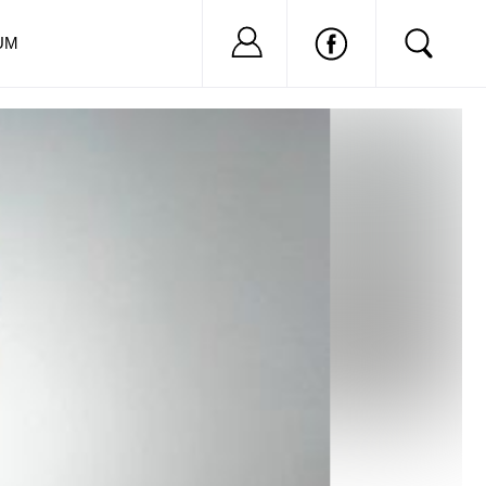
Nu ai cont?
Inregistreaza-
UM