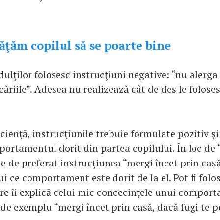
ăţăm copilul să se poarte bine
ulţilor folosesc instrucţiuni negative: “nu alerga 
ăriile”. Adesea nu realizează cât de des le foloses
cienţă, instrucţiunile trebuie formulate pozitiv şi
ortamentul dorit din partea copilului. În loc de 
te de preferat instrucţiunea “mergi încet prin casă”
i ce comportament este dorit de la el. Pot fi folos
e îi explică celui mic concecinţele unui compor
 de exemplu “mergi încet prin casă, dacă fugi te p