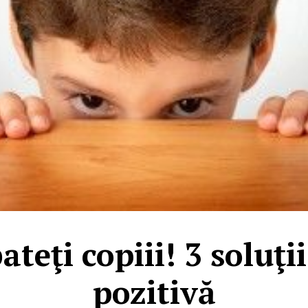
teţi copiii! 3 soluţi
pozitivă