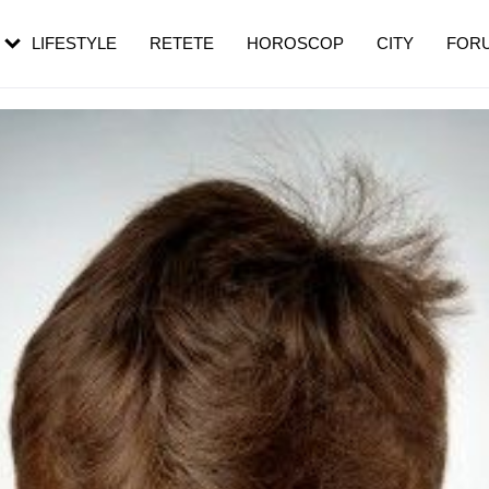
rezești mai des
Cât durează, cum te pregătești și cât
i în vârstă
de dureroasă este investigația
LIFESTYLE
RETETE
HOROSCOP
CITY
FOR