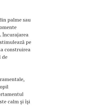
 din palme sau
 momente
a. Încurajarea
 stimulează pe
la construirea
l de
eramentale,
opil
portamentul
ste calm şi îşi