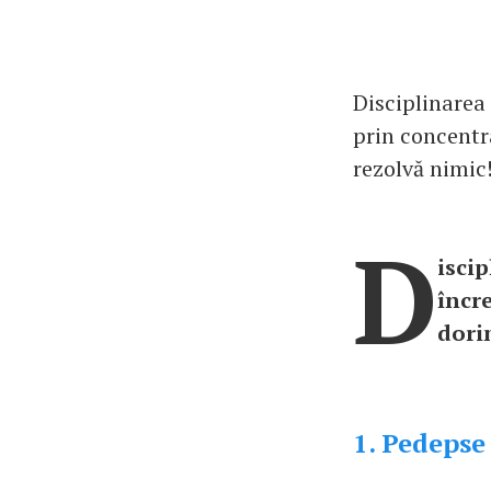
Disciplinarea 
prin concentra
rezolvă nimic
D
iscip
încr
dorim
1. Pedepse