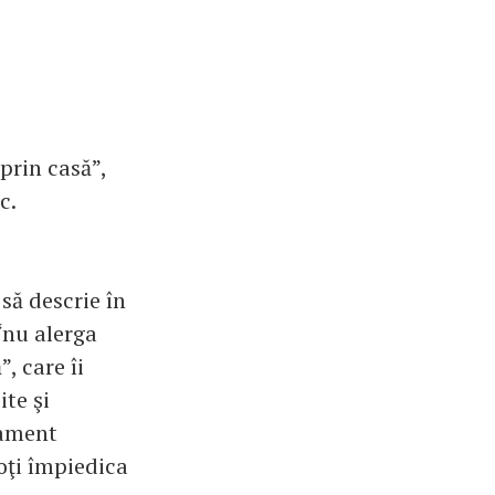
prin casă”,
c.
 să descrie în
“nu alerga
, care îi
ite şi
tament
oţi împiedica