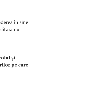
ederea în sine
 Bătaia nu
olul şi
ilor pe care