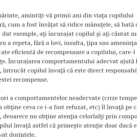
ărinte, amintiţi-vă primii ani din viaţa copilului
, cum a fost învăţat să ridice mânuţele, să bată
i dat exemple, aţi încurajat copilul şi aţi căutat
ru a repeta, fără a lovi, insulta, ţipa sau ameninţ
tate eficientă de recompensare a copilului, care-l
eţe. Încurajarea comportamentului adecvat ajută 
, întrucât copilul învaţă că este direct responsabi
estei recompense.
eori a comportamentelor neadecvate (crize temp
 obţine ceva ce i-a fost refuzat, etc) îl învaţă pe c
, deoarece nu obţine atenţia celorlalţi prin com
pilul învaţă astfel că primeşte atenţie doar dacă e
at dorinţele.