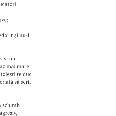
ucatori
ive;
orit şi nu-l
s şi nu
necaz mai mare
otoleşti te duc
odată să scrii
în schimb
agresiv,