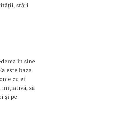
ăţii, stări
ederea în sine
 Ea este baza
onie cu ei
iniţiativă, să
i şi pe