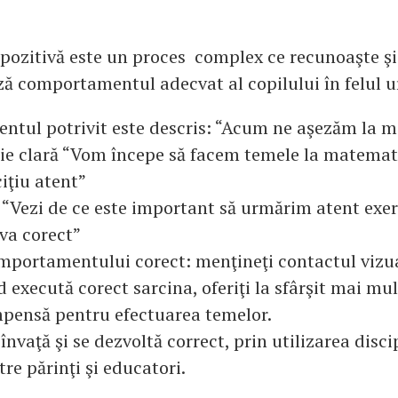
 pozitivă este un proces complex ce recunoaşte şi
 comportamentul adecvat al copilului în felul 
tul potrivit este descris: “Acum ne aşezăm la ma
e clară “Vom începe să facem temele la matemat
ciţiu atent”
“Vezi de ce este important să urmărim atent exerc
va corect”
mportamentului corect: menţineţi contactul vizua
 execută corect sarcina, oferiţi la sfârşit mai mu
mpensă pentru efectuarea temelor.
 învaţă şi se dezvoltă correct, prin utilizarea disci
tre părinţi şi educatori.