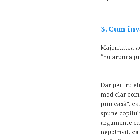
3. Cum înv
Majoritatea ad
“nu arunca juc
Dar pentru efi
mod clar comp
prin casă”, es
spune copilulu
argumente car
nepotrivit, ca