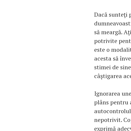
Dacă sunteţi p
dumneavoastră
să meargă. Aţ
potrivite pent
este o modali
acesta să înv
stimei de sine
câştigarea ac
Ignorarea un
plâns pentru a
autocontrolul
nepotrivit. Co
exprimă adecv