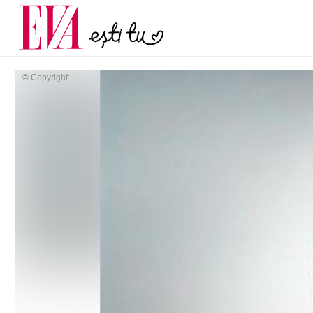
și 60 de ani. De ce te t
Carieră
pe măsură ce înaintez
Actualitate
© Copyright: