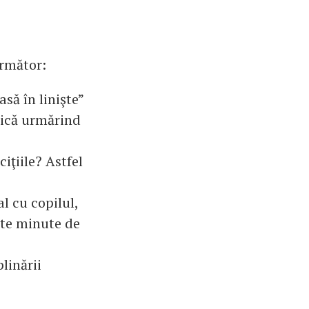
următor:
să în linişte”
ică urmărind
iţiile? Astfel
l cu copilul,
lte minute de
plinării