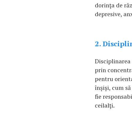
dorinţa de răz
depresive, an
2. Discipl
Disciplinarea 
prin concentra
pentru orient
înşişi, cum să
fie responsabi
ceilalţi.