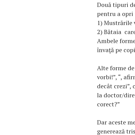
Două tipuri de
pentru a opr
1) Mustrările
2) Bătaia car
Ambele forme 
învaţă pe cop
Alte forme de 
vorbi!”, “, af
decât crezi”, 
la doctor/dire
corect?”
Dar aceste me
generează tri