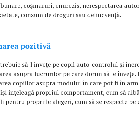
bunare, coşmaruri, enurezis, nerespectarea autorit
xietate, consum de droguri sau delincvenţă.
inarea pozitivă
trebuie să-l înveţe pe copil auto-controlul şi încr
rea asupra lucrurilor pe care dorim să le înveţe.
area copiilor asupra modului în care pot fi în arm
 îşi înţeleagă propriul comportament, cum să aibă 
li pentru propriile alegeri, cum să se respecte pe e