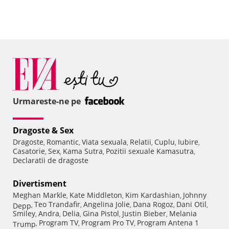
Urmareste-ne pe
Dragoste & Sex
Dragoste
Romantic
Viata sexuala
Relatii
Cuplu
Iubire
,
,
,
,
,
,
Casatorie
Sex
Kama Sutra
Pozitii sexuale Kamasutra
,
,
,
,
Declaratii de dragoste
Divertisment
Meghan Markle
Kate Middleton
Kim Kardashian
Johnny
,
,
,
Teo Trandafir
Angelina Jolie
Dana Rogoz
Dani Otil
Depp
,
,
,
,
,
Smiley
Andra
Delia
Gina Pistol
Justin Bieber
Melania
,
,
,
,
,
Program TV
Program Pro TV
Program Antena 1
Trump
,
,
,