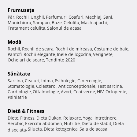
Frumuseţe
Păr
Rochii
Unghii
Parfumuri
Coafuri
Machiaj
Sani
,
,
,
,
,
,
,
Manichiura
Sampon
Buze
Celulita
Machiaj ochi
,
,
,
,
,
Tratament celulita
Salonul de acasa
,
Modă
Rochii
Rochii de seara
Rochii de mireasa
Costume de baie
,
,
,
,
Pantofi
Rochii elegante
Inele de logodna
Verighete
,
,
,
,
Ochelari de soare
Tendinte 2020
,
Sănătate
Sarcina
Ceaiuri
Inima
Psihologie
Ginecologie
,
,
,
,
,
Stomatologie
Colesterol
Anticonceptionale
Test sarcina
,
,
,
,
Cardiologie
Oftalmologie
Avort
Ceai verde
HIV
Ortopedie
,
,
,
,
,
,
Psihiatrie
Dietă & Fitness
Diete
Fitness
Dieta Dukan
Relaxare
Yoga
Intretinere
,
,
,
,
,
,
Aerobic
Exercitii abdomen
Nutritie
Dieta de slabit
Dieta
,
,
,
,
Silueta
Dieta ketogenica
Sala de acasa
disociata
,
,
,