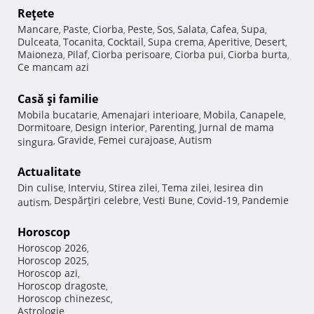
Reţete
Mancare
Paste
Ciorba
Peste
Sos
Salata
Cafea
Supa
,
,
,
,
,
,
,
,
Dulceata
Tocanita
Cocktail
Supa crema
Aperitive
Desert
,
,
,
,
,
,
Maioneza
Pilaf
Ciorba perisoare
Ciorba pui
Ciorba burta
,
,
,
,
,
Ce mancam azi
Casă şi familie
Mobila bucatarie
Amenajari interioare
Mobila
Canapele
,
,
,
,
Dormitoare
Design interior
Parenting
Jurnal de mama
,
,
,
Gravide
Femei curajoase
Autism
singura
,
,
,
Actualitate
Din culise
Interviu
Stirea zilei
Tema zilei
Iesirea din
,
,
,
,
Despărţiri celebre
Vesti Bune
Covid-19
Pandemie
autism
,
,
,
,
Horoscop
Horoscop 2026
,
Horoscop 2025
,
Horoscop azi
,
Horoscop dragoste
,
Horoscop chinezesc
,
Astrologie
,