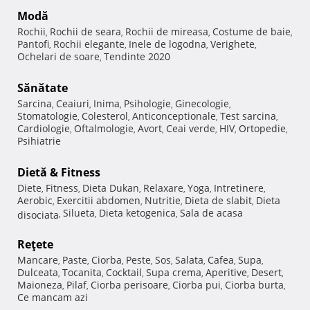
Modă
Rochii
Rochii de seara
Rochii de mireasa
Costume de baie
,
,
,
,
Pantofi
Rochii elegante
Inele de logodna
Verighete
,
,
,
,
Ochelari de soare
Tendinte 2020
,
Sănătate
Sarcina
Ceaiuri
Inima
Psihologie
Ginecologie
,
,
,
,
,
Stomatologie
Colesterol
Anticonceptionale
Test sarcina
,
,
,
,
Cardiologie
Oftalmologie
Avort
Ceai verde
HIV
Ortopedie
,
,
,
,
,
,
Psihiatrie
Dietă & Fitness
Diete
Fitness
Dieta Dukan
Relaxare
Yoga
Intretinere
,
,
,
,
,
,
Aerobic
Exercitii abdomen
Nutritie
Dieta de slabit
Dieta
,
,
,
,
Silueta
Dieta ketogenica
Sala de acasa
disociata
,
,
,
Reţete
Mancare
Paste
Ciorba
Peste
Sos
Salata
Cafea
Supa
,
,
,
,
,
,
,
,
Dulceata
Tocanita
Cocktail
Supa crema
Aperitive
Desert
,
,
,
,
,
,
Maioneza
Pilaf
Ciorba perisoare
Ciorba pui
Ciorba burta
,
,
,
,
,
Ce mancam azi