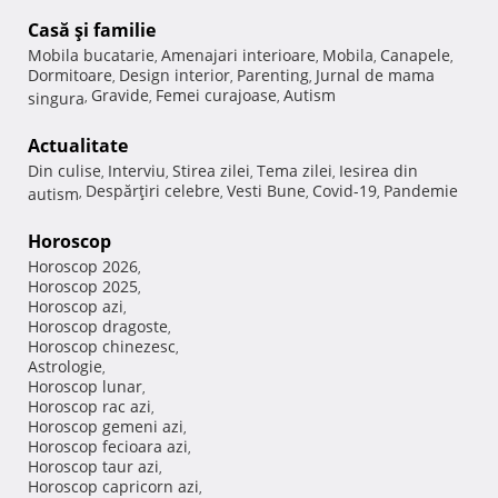
Casă şi familie
Mobila bucatarie
Amenajari interioare
Mobila
Canapele
,
,
,
,
Dormitoare
Design interior
Parenting
Jurnal de mama
,
,
,
Gravide
Femei curajoase
Autism
singura
,
,
,
Actualitate
Din culise
Interviu
Stirea zilei
Tema zilei
Iesirea din
,
,
,
,
Despărţiri celebre
Vesti Bune
Covid-19
Pandemie
autism
,
,
,
,
Horoscop
Horoscop 2026
,
Horoscop 2025
,
Horoscop azi
,
Horoscop dragoste
,
Horoscop chinezesc
,
Astrologie
,
Horoscop lunar
,
Horoscop rac azi
,
Horoscop gemeni azi
,
Horoscop fecioara azi
,
Horoscop taur azi
,
Horoscop capricorn azi
,