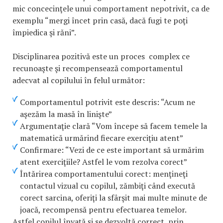
mic concecinţele unui comportament nepotrivit, ca de
exemplu “mergi încet prin casă, dacă fugi te poţi
împiedica şi răni”.
Disciplinarea pozitivă este un proces complex ce
recunoaşte şi recompensează comportamentul
adecvat al copilului în felul următor:
Comportamentul potrivit este descris: “Acum ne
aşezăm la masă în linişte”
Argumentaţie clară “Vom începe să facem temele la
matematică urmărind fiecare exerciţiu atent”
Confirmare: “Vezi de ce este important să urmărim
atent exerciţiile? Astfel le vom rezolva corect”
Întărirea comportamentului corect: menţineţi
contactul vizual cu copilul, zămbiţi când execută
corect sarcina, oferiţi la sfârşit mai multe minute de
joacă, recompensă pentru efectuarea temelor.
Astfel copilul învaţă şi se dezvoltă correct, prin