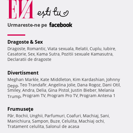
Urmareste-ne pe
Dragoste & Sex
Dragoste
Romantic
Viata sexuala
Relatii
Cuplu
Iubire
,
,
,
,
,
,
Casatorie
Sex
Kama Sutra
Pozitii sexuale Kamasutra
,
,
,
,
Declaratii de dragoste
Divertisment
Meghan Markle
Kate Middleton
Kim Kardashian
Johnny
,
,
,
Teo Trandafir
Angelina Jolie
Dana Rogoz
Dani Otil
Depp
,
,
,
,
,
Smiley
Andra
Delia
Gina Pistol
Justin Bieber
Melania
,
,
,
,
,
Program TV
Program Pro TV
Program Antena 1
Trump
,
,
,
Frumuseţe
Păr
Rochii
Unghii
Parfumuri
Coafuri
Machiaj
Sani
,
,
,
,
,
,
,
Manichiura
Sampon
Buze
Celulita
Machiaj ochi
,
,
,
,
,
Tratament celulita
Salonul de acasa
,