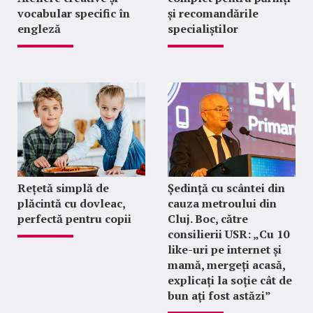
vocabular specific în
și recomandările
engleză
specialiștilor
Rețetă simplă de
Ședință cu scântei din
plăcintă cu dovleac,
cauza metroului din
perfectă pentru copii
Cluj. Boc, către
consilierii USR: „Cu 10
like-uri pe internet și
mamă, mergeți acasă,
explicați la soție cât de
bun ați fost astăzi”