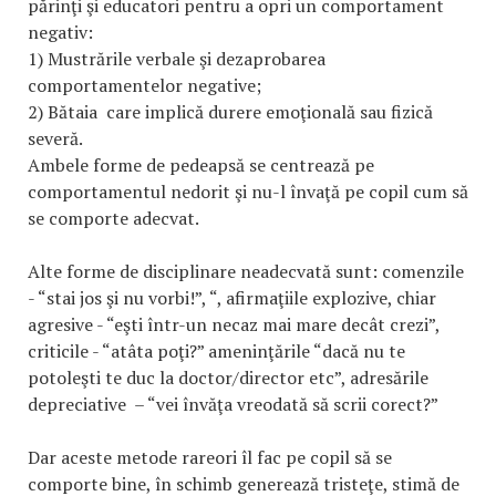
părinţi şi educatori pentru a opri un comportament
negativ:
1) Mustrările verbale şi dezaprobarea
comportamentelor negative;
2) Bătaia care implică durere emoţională sau fizică
severă.
Ambele forme de pedeapsă se centrează pe
comportamentul nedorit şi nu-l învaţă pe copil cum să
se comporte adecvat.
Alte forme de disciplinare neadecvată sunt: comenzile
- “stai jos şi nu vorbi!”, “, afirmaţiile explozive, chiar
agresive - “eşti într-un necaz mai mare decât crezi”,
criticile - “atâta poţi?” ameninţările “dacă nu te
potoleşti te duc la doctor/director etc”, adresările
depreciative – “vei învăţa vreodată să scrii corect?”
Dar aceste metode rareori îl fac pe copil să se
comporte bine, în schimb generează tristeţe, stimă de