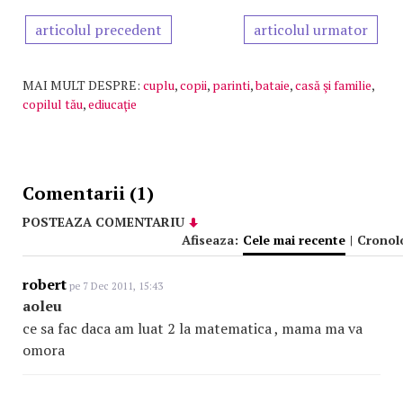
articolul precedent
articolul urmator
MAI MULT DESPRE:
cuplu
,
copii
,
parinti
,
bataie
,
casă şi familie
,
copilul tău
,
ediucaţie
Comentarii (1)
POSTEAZA COMENTARIU
Afiseaza:
Cele mai recente
|
Cronol
robert
pe 7 Dec 2011, 15:43
aoleu
ce sa fac daca am luat 2 la matematica , mama ma va
omora