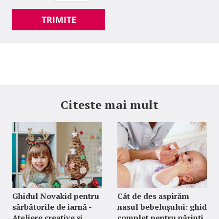
TRIMITE
Citeste mai mult
Ghidul Novakid pentru
Cât de des aspirăm
sărbătorile de iarnă -
nasul bebelușului: ghid
Ateliere creative și
complet pentru părinți