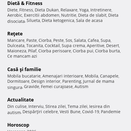
Dietă & Fitness
Diete
Fitness
Dieta Dukan
Relaxare
Yoga
Intretinere
,
,
,
,
,
,
Aerobic
Exercitii abdomen
Nutritie
Dieta de slabit
Dieta
,
,
,
,
Silueta
Dieta ketogenica
Sala de acasa
disociata
,
,
,
Reţete
Mancare
Paste
Ciorba
Peste
Sos
Salata
Cafea
Supa
,
,
,
,
,
,
,
,
Dulceata
Tocanita
Cocktail
Supa crema
Aperitive
Desert
,
,
,
,
,
,
Maioneza
Pilaf
Ciorba perisoare
Ciorba pui
Ciorba burta
,
,
,
,
,
Ce mancam azi
Casă şi familie
Mobila bucatarie
Amenajari interioare
Mobila
Canapele
,
,
,
,
Dormitoare
Design interior
Parenting
Jurnal de mama
,
,
,
Gravide
Femei curajoase
Autism
singura
,
,
,
Actualitate
Din culise
Interviu
Stirea zilei
Tema zilei
Iesirea din
,
,
,
,
Despărţiri celebre
Vesti Bune
Covid-19
Pandemie
autism
,
,
,
,
Horoscop