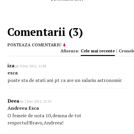
Comentarii (3)
POSTEAZA COMENTARIU
Afiseaza:
Cele mai recente
|
Cronol
iza
pe 3 Dec 2011, 11:05
esca
poate sta de atati ani pt ca are un salariu astronomic
Deea
pe 2 Dec 2011, 12:10
Andreea Esca
O femeie de nota 10,demna de tot
respectul!Bravo,Andreea!