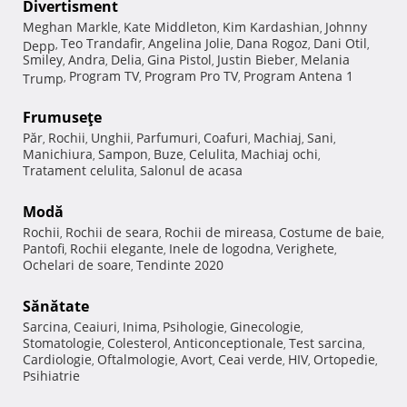
Divertisment
Meghan Markle
Kate Middleton
Kim Kardashian
Johnny
,
,
,
Teo Trandafir
Angelina Jolie
Dana Rogoz
Dani Otil
Depp
,
,
,
,
,
Smiley
Andra
Delia
Gina Pistol
Justin Bieber
Melania
,
,
,
,
,
Program TV
Program Pro TV
Program Antena 1
Trump
,
,
,
Frumuseţe
Păr
Rochii
Unghii
Parfumuri
Coafuri
Machiaj
Sani
,
,
,
,
,
,
,
Manichiura
Sampon
Buze
Celulita
Machiaj ochi
,
,
,
,
,
Tratament celulita
Salonul de acasa
,
Modă
Rochii
Rochii de seara
Rochii de mireasa
Costume de baie
,
,
,
,
Pantofi
Rochii elegante
Inele de logodna
Verighete
,
,
,
,
Ochelari de soare
Tendinte 2020
,
Sănătate
Sarcina
Ceaiuri
Inima
Psihologie
Ginecologie
,
,
,
,
,
Stomatologie
Colesterol
Anticonceptionale
Test sarcina
,
,
,
,
Cardiologie
Oftalmologie
Avort
Ceai verde
HIV
Ortopedie
,
,
,
,
,
,
Psihiatrie