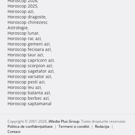
Horoscop 2026
,
Horoscop 2025
,
Horoscop azi
,
Horoscop dragoste
,
Horoscop chinezesc
,
Astrologie
,
Horoscop lunar
,
Horoscop rac azi
,
Horoscop gemeni azi
,
Horoscop fecioara azi
,
Horoscop taur azi
,
Horoscop capricorn azi
,
Horoscop scorpion azi
,
Horoscop sagetator azi
,
Horoscop varsator azi
,
Horoscop pesti azi
,
Horoscop leu azi
,
Horoscop balanta azi
,
Horoscop berbec azi
,
Horoscop saptamanal
Copyright © 2001-2026,
iMedia Plus Group
. Toate drepturile rezervate
Politica de confidențialitate
|
Termeni si conditii
|
Redacţia
|
Contact