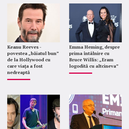
Keanu Reeves -
Emma Heming, despre
povestea „băiatul bun”
prima întâlnire cu
de la Hollywood cu
Bruce Willis: „Eram
care viața a fost
logodită cu altcineva”
nedreaptă