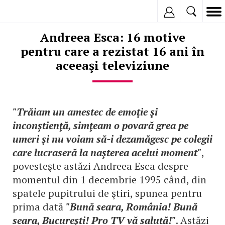
Inregistreaza
Andreea Esca: 16 motive
pentru care a rezistat 16 ani în
aceeaşi televiziune
"Trăiam un amestec de emoţie şi
inconştienţă, simţeam o povară grea pe
umeri şi nu voiam să-i dezamăgesc pe colegii
care lucraseră la naşterea acelui moment"
,
povesteşte astăzi Andreea Esca despre
momentul din 1 decembrie 1995 când, din
spatele pupitrului de ştiri, spunea pentru
prima dată
"Bună seara, România! Bună
seara, Bucureşti! Pro TV vă salută!"
. Astăzi