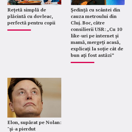
Rețetă simplă de
Ședință cu scântei din
plăcintă cu dovleac,
cauza metroului din
perfectă pentru copii
Cluj. Boc, către
consilierii USR: „Cu 10
like-uri pe internet și
mamă, mergeți acasă,
explicați la soție cât de
bun ați fost astăzi”
Elon, supărat pe Nolan:
"şi-a pierdut