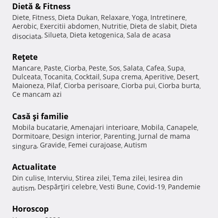
Dietă & Fitness
Diete
Fitness
Dieta Dukan
Relaxare
Yoga
Intretinere
,
,
,
,
,
,
Aerobic
Exercitii abdomen
Nutritie
Dieta de slabit
Dieta
,
,
,
,
Silueta
Dieta ketogenica
Sala de acasa
disociata
,
,
,
Reţete
Mancare
Paste
Ciorba
Peste
Sos
Salata
Cafea
Supa
,
,
,
,
,
,
,
,
Dulceata
Tocanita
Cocktail
Supa crema
Aperitive
Desert
,
,
,
,
,
,
Maioneza
Pilaf
Ciorba perisoare
Ciorba pui
Ciorba burta
,
,
,
,
,
Ce mancam azi
Casă şi familie
Mobila bucatarie
Amenajari interioare
Mobila
Canapele
,
,
,
,
Dormitoare
Design interior
Parenting
Jurnal de mama
,
,
,
Gravide
Femei curajoase
Autism
singura
,
,
,
Actualitate
Din culise
Interviu
Stirea zilei
Tema zilei
Iesirea din
,
,
,
,
Despărţiri celebre
Vesti Bune
Covid-19
Pandemie
autism
,
,
,
,
Horoscop