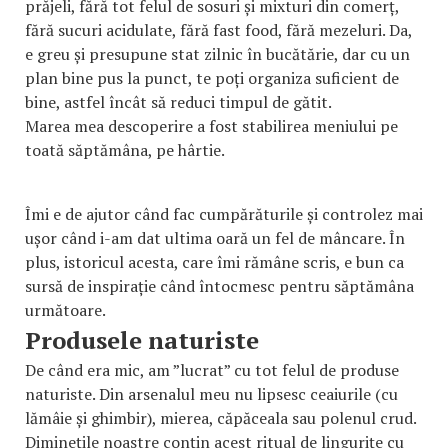
prăjeli, fără tot felul de sosuri și mixturi din comerț,
fără sucuri acidulate, fără fast food, fără mezeluri. Da,
e greu și presupune stat zilnic în bucătărie, dar cu un
plan bine pus la punct, te poți organiza suficient de
bine, astfel încât să reduci timpul de gătit.
Marea mea descoperire a fost stabilirea meniului pe
toată săptămâna, pe hârtie.
Îmi e de ajutor când fac cumpărăturile și controlez mai
ușor când i-am dat ultima oară un fel de mâncare. În
plus, istoricul acesta, care îmi rămâne scris, e bun ca
sursă de inspirație când întocmesc pentru săptămâna
următoare.
Produsele naturiste
De când era mic, am ”lucrat” cu tot felul de produse
naturiste. Din arsenalul meu nu lipsesc ceaiurile (cu
lămâie și ghimbir), mierea, căpăceala sau polenul crud.
Diminețile noastre conțin acest ritual de lingurițe cu