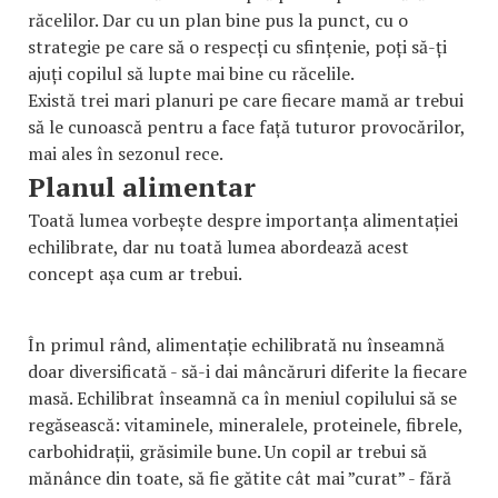
răcelilor. Dar cu un plan bine pus la punct, cu o
strategie pe care să o respecți cu sfințenie, poți să-ți
ajuți copilul să lupte mai bine cu răcelile.
Există trei mari planuri pe care fiecare mamă ar trebui
să le cunoască pentru a face față tuturor provocărilor,
mai ales în sezonul rece.
Planul alimentar
Toată lumea vorbește despre importanța alimentației
echilibrate, dar nu toată lumea abordează acest
concept așa cum ar trebui.
În primul rând, alimentație echilibrată nu înseamnă
doar diversificată - să-i dai mâncăruri diferite la fiecare
masă. Echilibrat înseamnă ca în meniul copilului să se
regăsească: vitaminele, mineralele, proteinele, fibrele,
carbohidrații, grăsimile bune. Un copil ar trebui să
mănânce din toate, să fie gătite cât mai ”curat” - fără