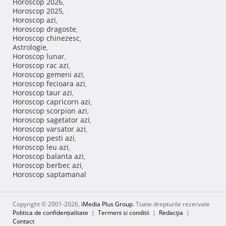
Horoscop 2026
,
Horoscop 2025
,
Horoscop azi
,
Horoscop dragoste
,
Horoscop chinezesc
,
Astrologie
,
Horoscop lunar
,
Horoscop rac azi
,
Horoscop gemeni azi
,
Horoscop fecioara azi
,
Horoscop taur azi
,
Horoscop capricorn azi
,
Horoscop scorpion azi
,
Horoscop sagetator azi
,
Horoscop varsator azi
,
Horoscop pesti azi
,
Horoscop leu azi
,
Horoscop balanta azi
,
Horoscop berbec azi
,
Horoscop saptamanal
Copyright © 2001-2026,
iMedia Plus Group
. Toate drepturile rezervate
Politica de confidențialitate
|
Termeni si conditii
|
Redacţia
|
Contact