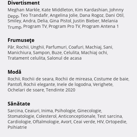
Divertisment
Meghan Markle
Kate Middleton
Kim Kardashian
Johnny
,
,
,
Teo Trandafir
Angelina Jolie
Dana Rogoz
Dani Otil
Depp
,
,
,
,
,
Smiley
Andra
Delia
Gina Pistol
Justin Bieber
Melania
,
,
,
,
,
Program TV
Program Pro TV
Program Antena 1
Trump
,
,
,
Frumuseţe
Păr
Rochii
Unghii
Parfumuri
Coafuri
Machiaj
Sani
,
,
,
,
,
,
,
Manichiura
Sampon
Buze
Celulita
Machiaj ochi
,
,
,
,
,
Tratament celulita
Salonul de acasa
,
Modă
Rochii
Rochii de seara
Rochii de mireasa
Costume de baie
,
,
,
,
Pantofi
Rochii elegante
Inele de logodna
Verighete
,
,
,
,
Ochelari de soare
Tendinte 2020
,
Sănătate
Sarcina
Ceaiuri
Inima
Psihologie
Ginecologie
,
,
,
,
,
Stomatologie
Colesterol
Anticonceptionale
Test sarcina
,
,
,
,
Cardiologie
Oftalmologie
Avort
Ceai verde
HIV
Ortopedie
,
,
,
,
,
,
Psihiatrie