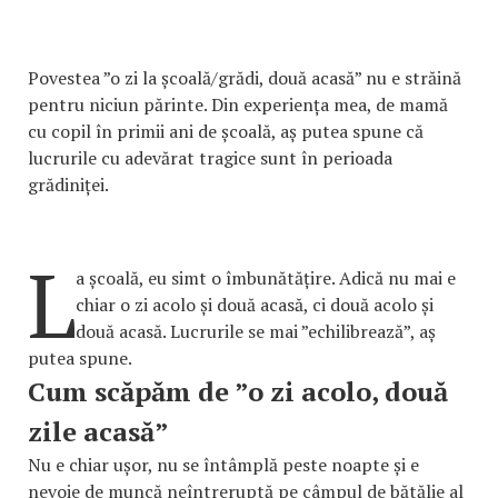
Povestea ”o zi la școală/grădi, două acasă” nu e străină
pentru niciun părinte. Din experiența mea, de mamă
cu copil în primii ani de școală, aș putea spune că
lucrurile cu adevărat tragice sunt în perioada
grădiniței.
L
a școală, eu simt o îmbunătățire. Adică nu mai e
chiar o zi acolo și două acasă, ci două acolo și
două acasă. Lucrurile se mai ”echilibrează”, aș
putea spune.
Cum scăpăm de ”o zi acolo, două
zile acasă”
Nu e chiar ușor, nu se întâmplă peste noapte și e
nevoie de muncă neîntreruptă pe câmpul de bătălie al