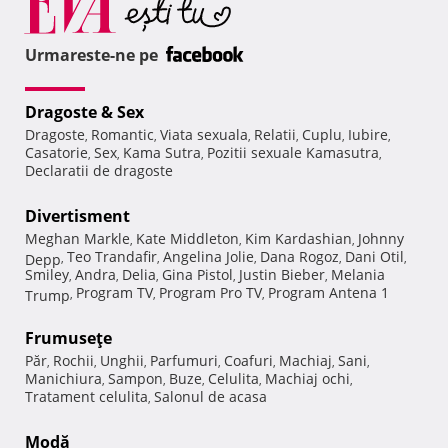
Urmareste-ne pe
Dragoste & Sex
Dragoste
Romantic
Viata sexuala
Relatii
Cuplu
Iubire
,
,
,
,
,
,
Casatorie
Sex
Kama Sutra
Pozitii sexuale Kamasutra
,
,
,
,
Declaratii de dragoste
Divertisment
Meghan Markle
Kate Middleton
Kim Kardashian
Johnny
,
,
,
Teo Trandafir
Angelina Jolie
Dana Rogoz
Dani Otil
Depp
,
,
,
,
,
Smiley
Andra
Delia
Gina Pistol
Justin Bieber
Melania
,
,
,
,
,
Program TV
Program Pro TV
Program Antena 1
Trump
,
,
,
Frumuseţe
Păr
Rochii
Unghii
Parfumuri
Coafuri
Machiaj
Sani
,
,
,
,
,
,
,
Manichiura
Sampon
Buze
Celulita
Machiaj ochi
,
,
,
,
,
Tratament celulita
Salonul de acasa
,
Modă