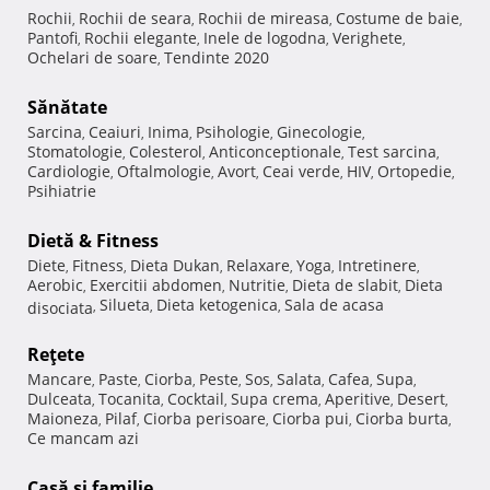
Rochii
Rochii de seara
Rochii de mireasa
Costume de baie
,
,
,
,
Pantofi
Rochii elegante
Inele de logodna
Verighete
,
,
,
,
Ochelari de soare
Tendinte 2020
,
Sănătate
Sarcina
Ceaiuri
Inima
Psihologie
Ginecologie
,
,
,
,
,
Stomatologie
Colesterol
Anticonceptionale
Test sarcina
,
,
,
,
Cardiologie
Oftalmologie
Avort
Ceai verde
HIV
Ortopedie
,
,
,
,
,
,
Psihiatrie
Dietă & Fitness
Diete
Fitness
Dieta Dukan
Relaxare
Yoga
Intretinere
,
,
,
,
,
,
Aerobic
Exercitii abdomen
Nutritie
Dieta de slabit
Dieta
,
,
,
,
Silueta
Dieta ketogenica
Sala de acasa
disociata
,
,
,
Reţete
Mancare
Paste
Ciorba
Peste
Sos
Salata
Cafea
Supa
,
,
,
,
,
,
,
,
Dulceata
Tocanita
Cocktail
Supa crema
Aperitive
Desert
,
,
,
,
,
,
Maioneza
Pilaf
Ciorba perisoare
Ciorba pui
Ciorba burta
,
,
,
,
,
Ce mancam azi
Casă şi familie