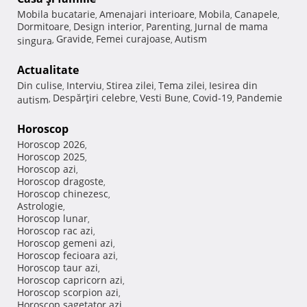
Mobila bucatarie
Amenajari interioare
Mobila
Canapele
,
,
,
,
Dormitoare
Design interior
Parenting
Jurnal de mama
,
,
,
Gravide
Femei curajoase
Autism
singura
,
,
,
Actualitate
Din culise
Interviu
Stirea zilei
Tema zilei
Iesirea din
,
,
,
,
Despărţiri celebre
Vesti Bune
Covid-19
Pandemie
autism
,
,
,
,
Horoscop
Horoscop 2026
,
Horoscop 2025
,
Horoscop azi
,
Horoscop dragoste
,
Horoscop chinezesc
,
Astrologie
,
Horoscop lunar
,
Horoscop rac azi
,
Horoscop gemeni azi
,
Horoscop fecioara azi
,
Horoscop taur azi
,
Horoscop capricorn azi
,
Horoscop scorpion azi
,
Horoscop sagetator azi
,