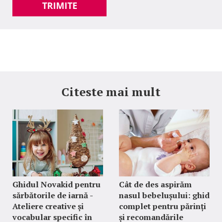
TRIMITE
Citeste mai mult
Ghidul Novakid pentru
Cât de des aspirăm
sărbătorile de iarnă -
nasul bebelușului: ghid
Ateliere creative și
complet pentru părinți
vocabular specific în
și recomandările