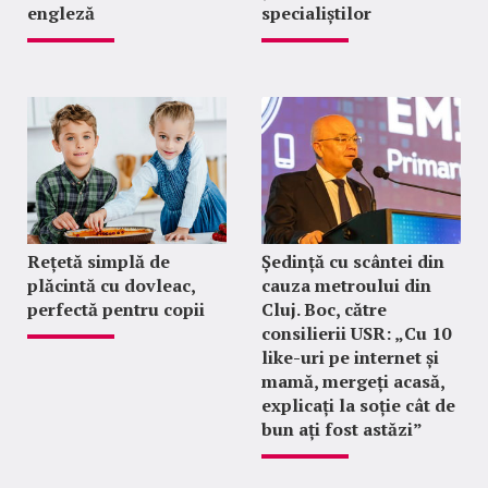
engleză
specialiștilor
Rețetă simplă de
Ședință cu scântei din
plăcintă cu dovleac,
cauza metroului din
perfectă pentru copii
Cluj. Boc, către
consilierii USR: „Cu 10
like-uri pe internet și
mamă, mergeți acasă,
explicați la soție cât de
bun ați fost astăzi”