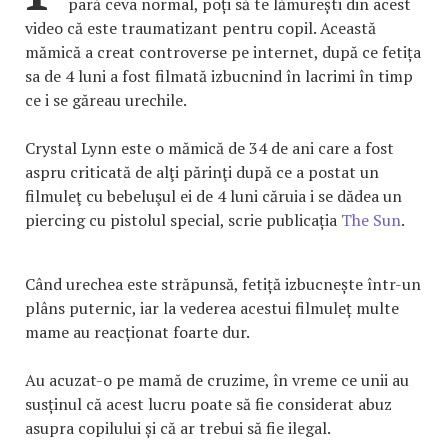
pară ceva normal, poți să te lămurești din acest
video că este traumatizant pentru copil. Această
mămică a creat controverse pe internet, după ce fetița
sa de 4 luni a fost filmată izbucnind în lacrimi în timp
ce i se găreau urechile.
Crystal Lynn este o mămică de 34 de ani care a fost
aspru criticată de alţi părinţi după ce a postat un
filmuleţ cu bebeluşul ei de 4 luni căruia i se dădea un
piercing cu pistolul special, scrie publicația
The Sun
.
Când urechea este străpunsă, fetiță izbucnește într-un
plâns puternic, iar la vederea acestui filmuleț multe
mame au reacționat foarte dur.
Au acuzat-o pe mamă de cruzime, în vreme ce unii au
susținul că acest lucru poate să fie considerat abuz
asupra copilului și că ar trebui să fie ilegal.