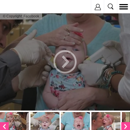
Inregistreaza
© Copyright: Facebook